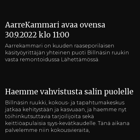
AarreKammari avaa ovensa
30.9.2022 klo 11:00
Aarrekammari on kuuden raaseporilaisen
käsityöyrittäjän yhteinen puoti Billnäsin ruukin
vasta remontoidussa Lähettämössä.
Haemme vahvistusta salin puolelle
Billnäsin ruukki, kokous- ja tapahtumakeskus
jatkaa kehitystään ja kasvuaan, ja haemme nyt
töihinkutsuttavia tarjoilijoita sekä
keittiöapulaisia syys-kevätkaudelle. Tänä aikana
palvelemme niin kokousvieraita,