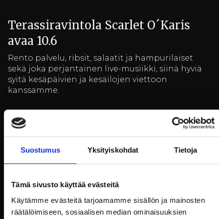
Terassiravintola Scarlet O´Karis
avaa 10.6
Rento palvelu, ribsit, salaatit ja hampurilaiset
sekä joka perjantainen live-musiikki, siinä hyviä
syitä kesäpäivien ja kesäilojen viettoon
kanssamme.
Billnäs Chocolate Factory avaa
Suostumus
Yksityiskohdat
Tietoja
ovensa 9.6.2022 klo 11:00
Billnäs Chocolate Factory avaa ovensa 9.6.2022 klo
11:00
Tämä sivusto käyttää evästeitä
Käytämme evästeitä tarjoamamme sisällön ja mainosten
räätälöimiseen, sosiaalisen median ominaisuuksien