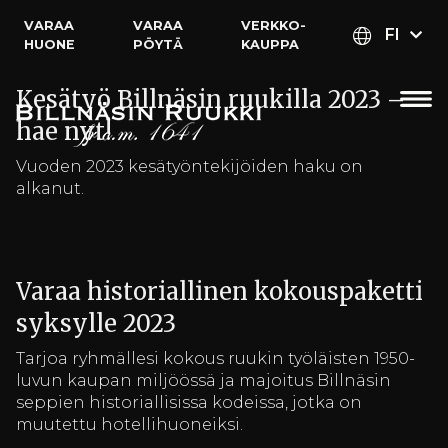
ARTIKKELIT
VARAA
VARAA
VERKKO­
FI
HUONE
PÖYTÄ
KAUPPA
Kesätyö Billnäsin ruukilla 2023 –
hae nyt!
Vuoden 2023 kesätyöntekijöiden haku on
alkanut.
Varaa historiallinen kokouspaketti
syksylle 2023
Tarjoa ryhmällesi kokous ruukin työläisten 1950-
luvun kaupan miljöössä ja majoitus Billnäsin
seppien historiallisissa kodeissa, jotka on
muutettu hotellihuoneiksi.