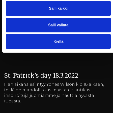
toteutetaan ruukin ulkoalueella lauantaina
Salli kaikki
16.4.2022
Salli valinta
Vappupäivän lounas 1.5.2022
Kiellä
Raaseporin mieskuoro esiintyy klo 11:40 ruukin
pihalla.
St. Patrick’s day 18.3.2022
Illan aikana esiintyy Yones Wilson klo 18 alkaen,
teillä on mahdollisuus maistaa irlantilais
inspiroituja juomiamme ja nauttia hyvästä
ruoasta.