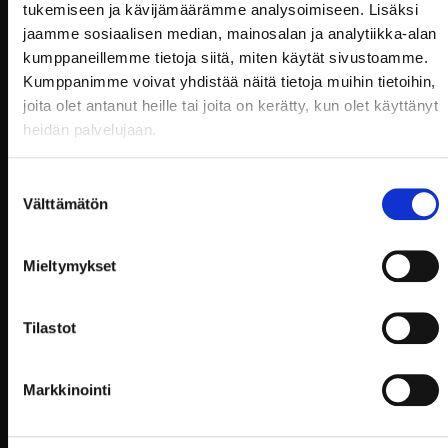
tukemiseen ja kävijämäärämme analysoimiseen. Lisäksi
Billnäsin Ruukki etsii
jaamme sosiaalisen median, mainosalan ja analytiikka-alan
kumppaneillemme tietoja siitä, miten käytät sivustoamme.
Keittiömestaria
Kumppanimme voivat yhdistää näitä tietoja muihin tietoihin,
Hae heti, paikka täytetään heti sopivan osaajan
joita olet antanut heille tai joita on kerätty, kun olet käyttänyt
löydyttyä!
heidän palvelujaan.
Suostumuksen
Välttämätön
valinta
“Backwards dinner” 26.3.2022
Kiitos käynnistä ja tervetuloa uudelleen! Miten
Mieltymykset
täällä ruoka maistuu? Saisiko alkuun olla
kuohuviinilasilliset?
Tilastot
Markkinointi
Pääsiäinen 14.-18.4.2022
Myös koko perheen pääsiäisjahti joka