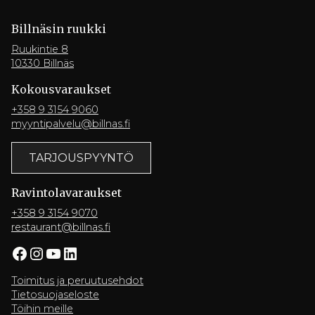
Billnäsin ruukki
Ruukintie 8
10330 Billnäs
Kokousvaraukset
+358 9 3154 9060
myyntipalvelu@billnas.fi
TARJOUSPYYNTÖ
Ravintola­varaukset
+358 9 3154 9070
restaurant@billnas.fi
Facebook
Instagram
YouTube
LinkedIn
Toimitus ja peruutusehdot
Tietosuojaseloste
Töihin meille