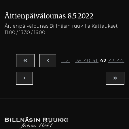
Äitienpäivälounas 8.5.2022
Äitienpäivälounas Billnäsin ruukilla Kattaukset:
11.00 / 13.30 / 16.00
1
2
…
39
40
41
42
43
44