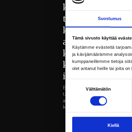
kokoustiimiä
täydennetään
Suostumus
kahdella
Tämä sivusto käyttää eväste
ammattilaisella:
Käytämme evästeitä tarjoama
kokousmyyjä ja
ja kävijämäärämme analysoim
kumppaneillemme tietoja siitä
kokousemäntä /-
olet antanut heille tai joita o
isäntä
Suostumuksen
Billnäsin ruukin kokoustiim
Välttämätön
valinta
täydennetään kahdella
ammattilaisella: kokousmyyj
kokousemäntä /-isäntä
Kiellä