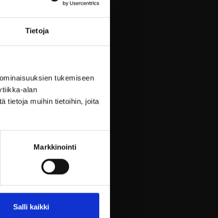
elliyöt Billnäsin
killa varataan
Tietoja
!
mme vilkasta kesää ja
 ominaisuuksien tukemiseen
varauksia on tehty koko
tiikka-alan
e. Kesäsesongille löytyy
nkin vielä vapaita huoneita!
ietoja muihin tietoihin, joita
sää)
Markkinointi
Salli kaikki