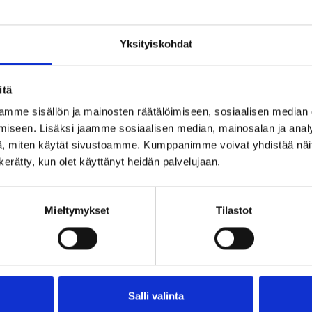
varaa virkistävä
hot
miniloma Billnäsin
ruu
Yksityiskohdat
ruukilla!
nyt
itä
Kun varaatte hotellimajoituksen
Odota
mme sisällön ja mainosten räätälöimiseen, sosiaalisen median
ajalle 21.5.-5.6.2021 saatte pullon
huone
iseen. Lisäksi jaamme sosiaalisen median, mainosalan ja analy
kuplivaa kaupan päälle! (lue lisää)
kesäll
kuite
, miten käytät sivustoamme. Kumppanimme voivat yhdistää näitä t
(lue li
n kerätty, kun olet käyttänyt heidän palvelujaan.
iä
Mieltymykset
Tilastot
ä ja
Salli valinta