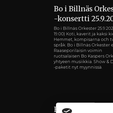
Bo i Billnäs Orke
-konsertti 25.9.2
Bo i Billnäs Orkester 25.9.202
19.00) Koti, kaverit ja kaksi ki
Hemmet, kompisarna och t
språk. Bo i Billnäs Orkester 
Raaseporilaisin voimin
ruotsalaisen Bo Kaspers Ork
yhtyeen musiikkia. Show & 
-paketit nyt myynnissä.
Billnäsin ruukin