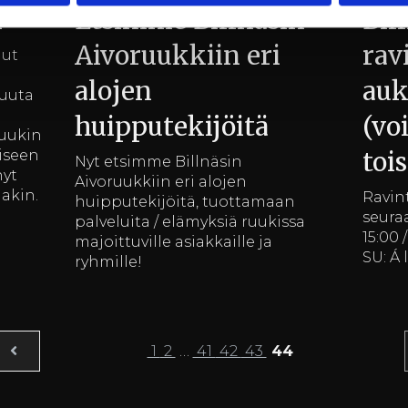
i
Etsimme Billnäsin
Bil
Aivoruukkiin eri
rav
nut
alojen
auk
puuta
huipputekijöitä
(vo
ruukin
toi
iseen
Nyt etsimme Billnäsin
nyt
Aivoruukkiin eri alojen
akin.
Ravin
huipputekijöitä, tuottamaan
seuraa
palveluita / elämyksiä ruukissa
15:00 
majoittuville asiakkaille ja
SU: Á 
ryhmille!
1
2
…
41
42
43
44