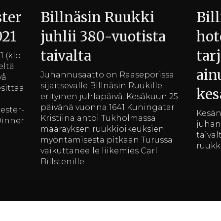
ster
Billnäsin Ruukki
Bil
021
juhlii 380-vuotista
hot
taivalta
tar
1 (klo
eltä.
ain
Juhannusaatto on Raaseporissa
vå
sijaitsevalle Billnäsin Ruukille
esittää
ke
erityinen juhlapäivä. Kesäkuun 25.
päivänä vuonna 1641 Kuningatar
ester-
Kesän
Kristiina antoi Tukholmassa
Dinner
juhan
määräyksen ruukkioikeuksien
taival
myöntämisestä pitkään Turussa
ruukki
vaikuttaneelle liikemies Carl
Billstenille.
Ota irtiotto arjesta ja
Kes