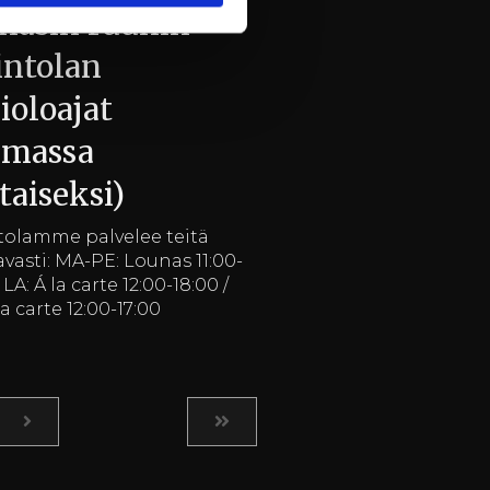
lnäsin ruukin
intolan
ioloajat
imassa
staiseksi)
tolamme palvelee teitä
vasti: MA-PE: Lounas 11:00-
/ LA: Á la carte 12:00-18:00 /
la carte 12:00-17:00