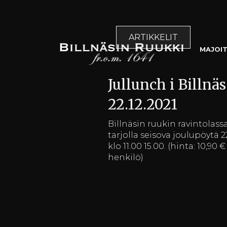
ARTIKKELIT
MAJOI
Jullunch i Billnäs
22.12.2021
Billnäsin ruukin ravintolass
tarjolla seisova joulupöytä 2
klo 11.00 15.00. (hinta: 10,90 € 
henkilö)