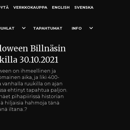
ÖYTÄ
VERKKO­KAUPPA
ENGLISH
SVENSKA
Toggle
Toggle
JUHLAT
TAPAHTUMAT
INFO
Dropdown
Dropdown
loween Billnäsin
killa 30.10.2021
ween on ihmeellinen ja
mainen aika, ja liki 400-
a vanhalla ruukilla on ajan
ssa ehtinyt tapahtua paljon.
näet pihapiirissä historian
iä hiljaisia hahmoja tänä
nä iltana..?