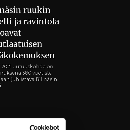
lnäsin ruukin
elli ja ravintola
joavat
utlaatuisen
säkokemuksen
 2021 uutuuskohde on
nuksena 380 vuotista
taan juhlistava Billnäsin
.
än 2021