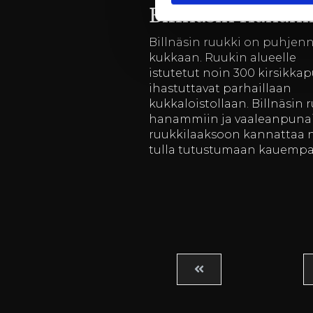
Billnäsin Hanam
Billnäsin ruukki on puhjen
kukkaan. Ruukin alueelle
istutetut noin 300 kirsikka
ihastuttavat parhaillaan
kukkaloistollaan. Billnäsin 
hanammiin ja vaaleanpuna
ruukkilaaksoon kannattaa 
tulla tutustumaan kauempa