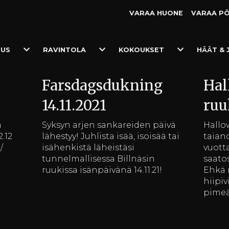
VARAA HUONE
VARAA P
Toggle
Toggle
Toggle
TUS
RAVINTOLA
KOKOUKSET
HÄÄT & 
Dropdown
Dropdown
Dropdown
Farsdagsdukning
Hal
14.11.2021
ruu
a
Syksyn arjen sankareiden päivä
Hallo
2.12
lähestyy! Juhlista isää, isoisää tai
taiano
/
isähenkistä läheistäsi
vuott
tunnelmallisessa Billnäsin
saato
ruukissa isänpäivänä 14.11.21!
Ehkä 
hiipiv
pimeä