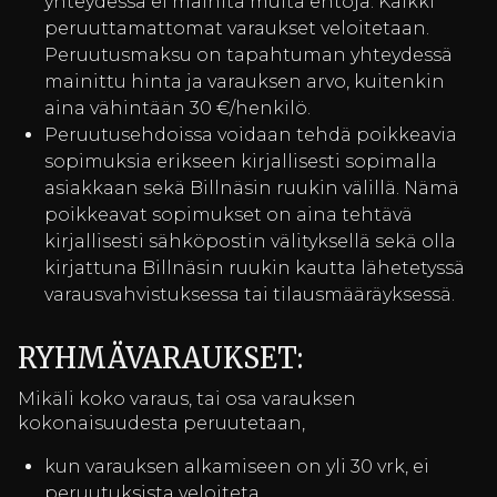
yhteydessä ei mainita muita ehtoja. Kaikki
peruuttamattomat varaukset veloitetaan.
Peruutusmaksu on tapahtuman yhteydessä
mainittu hinta ja varauksen arvo, kuitenkin
aina vähintään 30 €/henkilö.
Peruutusehdoissa voidaan tehdä poikkeavia
sopimuksia erikseen kirjallisesti sopimalla
asiakkaan sekä Billnäsin ruukin välillä. Nämä
poikkeavat sopimukset on aina tehtävä
kirjallisesti sähköpostin välityksellä sekä olla
kirjattuna Billnäsin ruukin kautta lähetetyssä
varausvahvistuksessa tai tilausmääräyksessä.
RYHMÄVARAUKSET:
Mikäli koko varaus, tai osa varauksen
kokonaisuudesta peruutetaan,
kun varauksen alkamiseen on yli 30 vrk, ei
peruutuksista veloiteta.