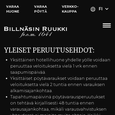
VARAA
VARAA
VERKKO­
FI
HUONE
PÖYTÄ
KAUPPA
YLEISET PERUUTUSEHDOT:
Yksittäinen hotellihuone yhdelle yölle voidaan
peruuttaa veloituksetta vielä 1 vrk ennen
saapumispäivää.
Yksittäiset pöytävaraukset voidaan peruuttaa
veloituksetta vielä 2 tuntia ennen varauksen
alkamisajankohtaa.
Tapahtumapäivinä pöytävarausperuutukset
on tehtävä kirjallisesti 48 tuntia ennen
varausajankohtaa, mikäli varausvahvistuksen