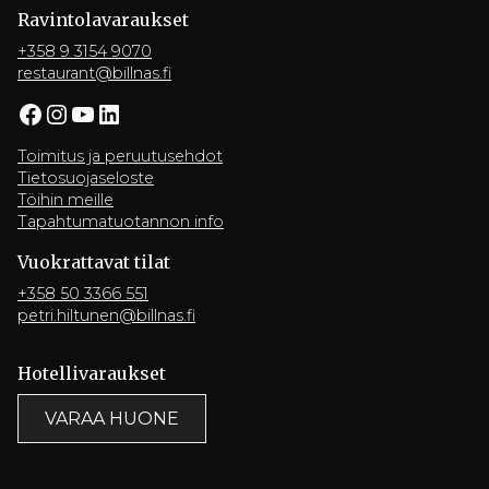
Ravintola­varaukset
+358 9 3154 9070
restaurant@billnas.fi
Facebook
Instagram
YouTube
LinkedIn
Toimitus ja peruutusehdot
Tietosuojaseloste
Töihin meille
Tapahtumatuotannon info
Vuokrattavat tilat
+358 50 3366 551
petri.hiltunen@billnas.fi
Hotelli­varaukset
VARAA HUONE