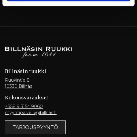
Billnäsin ruukki
Ruukintie 8
10330 Billnäs
Kokousvaraukset
+358 9 3154 9060
myyntipalvelu@billnas.fi
TARJOUSPYYNTÖ