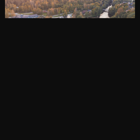
Höstens konferenspaket
Höstens konferenspaket. Dessa mötespaket
erbjuder en balans mellan arbete och natur,
samtidigt som de lyfter fram den unika historiska
miljön i Billnäs bruk.
Läs mera