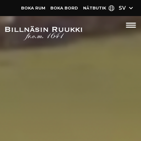
SV
BOKA RUM
BOKA BORD
NÄT­BUTIK