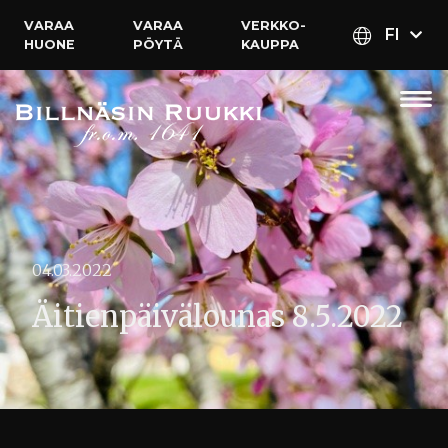
VARAA
VARAA
VERKKO­
FI
HUONE
PÖYTÄ
KAUPPA
04.03.2022
Äitienpäivälounas 8.5.2022