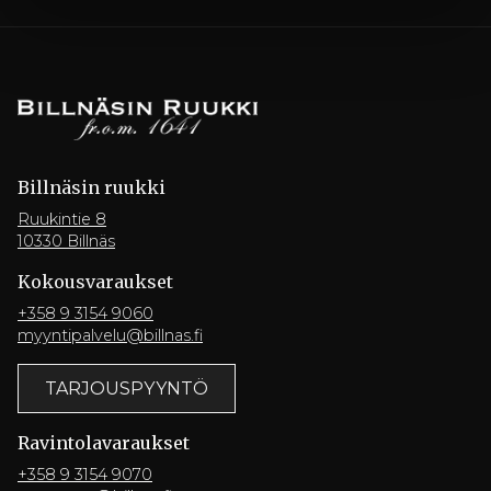
Billnäsin ruukki
Ruukintie 8
10330 Billnäs
Kokousvaraukset
+358 9 3154 9060
myyntipalvelu@billnas.fi
TARJOUSPYYNTÖ
Ravintola­varaukset
+358 9 3154 9070