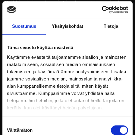
Kaikki erityisruokavaliot ja allergiat huomioidaan
ennakkoilmoituksesta.
Pöytävaraukset:
restaurant@billnas.fi
/ 09 3154
Suostumus
Yksityiskohdat
Tietoja
9070
*************************************
Tämä sivusto käyttää evästeitä
Morsdagslunch
8.5.2022
Käytämme evästeitä tarjoamamme sisällön ja mainosten
räätälöimiseen, sosiaalisen median ominaisuuksien
tukemiseen ja kävijämäärämme analysoimiseen. Lisäksi
Dukningar: 11:00 / 13:30 / 16:00 (Bordsreservations
jaamme sosiaalisen median, mainosalan ja analytiikka-
tid 2 timmar)
alan kumppaneillemme tietoja siitä, miten käytät
sivustoamme. Kumppanimme voivat yhdistää näitä
MENY:
tietoja muihin tietoihin, joita olet antanut heille tai joita on
Sparris med hollandaisesås, pocherat ägg och
kerätty, kun olet käyttänyt heidän palvelujaan.
parmesanchips
***
Suostumuksen
Stekt sik med beurre de blanc sås, säsongens
Välttämätön
grönsaker och potatis
valinta