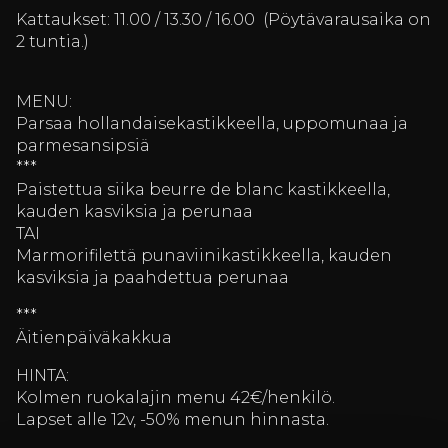
Kattaukset: 11.00 / 13.30 / 16.00 (Pöytävarausaika on
2 tuntia.)
MENU:
Parsaa hollandaisekastikkeella, uppomunaa ja
parmesansipsiä
***
Paistettua siika beurre de blanc kastikkeella,
kauden kasviksia ja perunaa
TAI
Marmorifilettä punaviinikastikkeella, kauden
kasviksia ja paahdettua perunaa
***
Äitienpäiväkakkua
HINTA:
Kolmen ruokalajin menu 42€/henkilö.
Lapset alle 12v, -50% menun hinnasta.