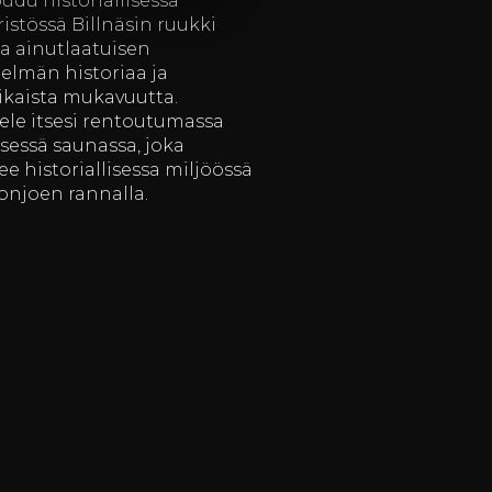
udu historiallisessa
istössä Billnäsin ruukki
aa ainutlaatuisen
telmän historiaa ja
ikaista mukavuutta.
tele itsesi rentoutumassa
isessä saunassa, joka
see historiallisessa miljöössä
onjoen rannalla.