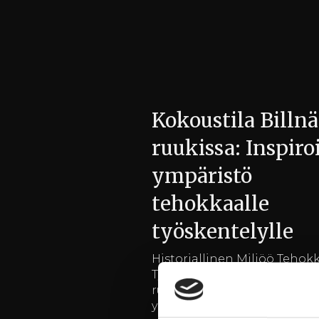
Kokoustila Billnä
ruukissa: Inspiro
ympäristö
tehokkaalle
työskentelylle
Historiallinen Miljöö Tehok
Työskentelyn Tukemana Bil
ruukki tarjoaa ainutlaatuis
yhdistelmän historiaa ja