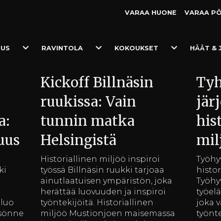
VARAA HUONE
VARAA P
Toggle
Toggle
Toggle
TUS
RAVINTOLA
KOKOUKSET
HÄÄT & 
Dropdown
Dropdown
Dropdown
Kickoff Billnäsin
Tyh
ruukissa: Vain
jär
a:
tunnin matka
his
uus
Helsingistä
mil
Historiallinen miljöö inspiroi
Työhy
ki
työssä Billnäsin ruukki tarjoaa
histor
ainutlaatuisen ympäristön, joka
Työhy
herättää luovuuden ja inspiroi
työel
 luo
työntekijöitä. Historiallinen
joka 
isönne
miljöö Mustionjoen maisemassa
työnte