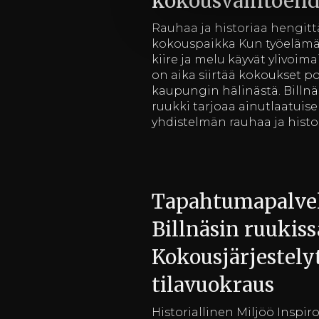
kokousvaihtoeh
Rauhaa ja historiaa hengitt
kokouspaikka Kun työeläm
kiire ja melu käyvät ylivoimai
on aika siirtää kokoukset po
kaupungin hälinästä. Billnä
ruukki tarjoaa ainutlaatuis
yhdistelmän rauhaa ja histo
Tapahtumapalve
Billnäsin ruukiss
Kokousjärjestelyt
tilavuokraus
Historiallinen Miljöö Inspiro