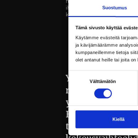
modernia mukavuutta, mikä
ihanteelliset puitteet yritys
Suostumus
kokouksiin ja työpajoihin.
Tämä sivusto käyttää eväste
Käytämme evästeitä tarjoama
ja kävijämäärämme analysoim
kumppaneillemme tietoja siitä
olet antanut heille tai joita o
Suostumuksen
Yön yli kokous
Välttämätön
valinta
rauhallisessa
ympäristössä:
Billnäsin ruukki
Kiellä
tarjoaa rentoutt