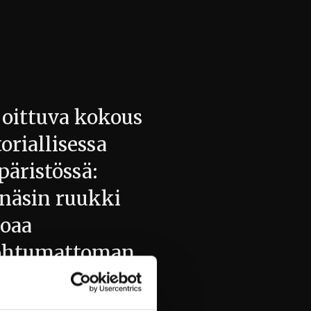
oittuva kokous
toriallisessa
äristössä:
lnäsin ruukki
joaa
ohtumattoman
kouskokemuksen
iallinen Miljöö Inspiroi ja