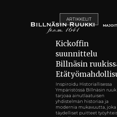
ARTIKKELIT
MAJOI
Kickoffin
suunnittelu
Billnäsin ruukiss
Etätyömahdollis
Inspiroidu Historiallisessa
Ympäristössä Billnäsin ruuk
tarjoaa ainutlaatuisen
yhdistelmän historiaa ja
modernia mukavuutta, joka
täydelliset puitteet työyhte