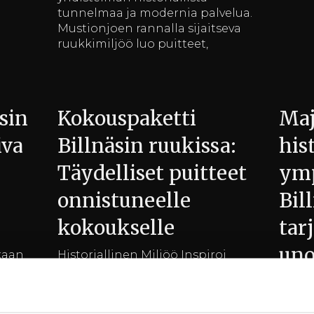
tunnelmaa ja modernia palvelua.
Mustionjoen rannalla sijaitseva
ruukkimiljöö luo puitteet,
sin
Kokouspaketti
Maj
iva
Billnäsin ruukissa:
his
Täydelliset puitteet
ymp
onnistuneelle
Bil
kokoukselle
tar
un
kaan
Historiallinen Miljöö Inspiroi
lnäsin
Luovuutta Billnäsin ruukki
ko
en
tarjoaa ainutlaatuisen
yhdistelmän historiaa ja
Histor