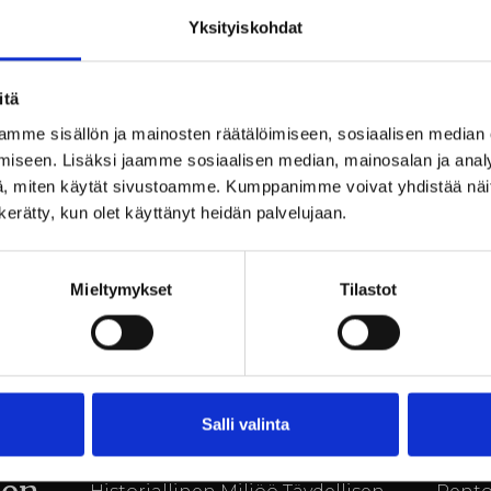
 luo
modernia palvelua, joka luo
Virkis
ten
täydelliset puitteet tehokkaille ja
Yksityiskohdat
ainut
inspiroiville kokouksille.
miljöö
Historiallisessa miljöössä,
herät
itä
innos
mme sisällön ja mainosten räätälöimiseen, sosiaalisen median
rannal
iseen. Lisäksi jaamme sosiaalisen median, mainosalan ja analy
täynn
, miten käytät sivustoamme. Kumppanimme voivat yhdistää näitä t
n kerätty, kun olet käyttänyt heidän palvelujaan.
Kokouspalvelut
Yks
Mieltymykset
Tilastot
ammattitaitoisella
sau
otteella: Billnäsin
Bil
ruukki huolehtii
nau
Salli valinta
avan
yksityiskohdista
sau