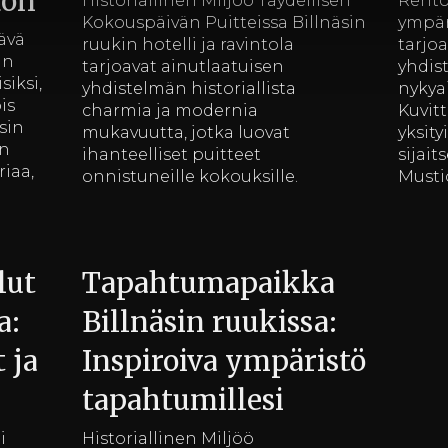
don
Historiallinen Miljöö Täydellisen
Rento
Kokouspäivän Puitteissa Billnäsin
ympär
ävä
ruukin hotelli ja ravintola
tarjo
än
tarjoavat ainutlaatuisen
yhdis
siksi,
yhdistelmän historiallista
nykya
is
charmia ja modernia
Kuvit
sin
mukavuutta, jotka luovat
yksity
en
ihanteelliset puitteet
sijait
riaa,
onnistuneille kokouksille.
Musti
lut
Tapahtumapaikka
a:
Billnäsin ruukissa:
 ja
Inspiroiva ympäristö
tapahtumillesi
i
Historiallinen Miljöö