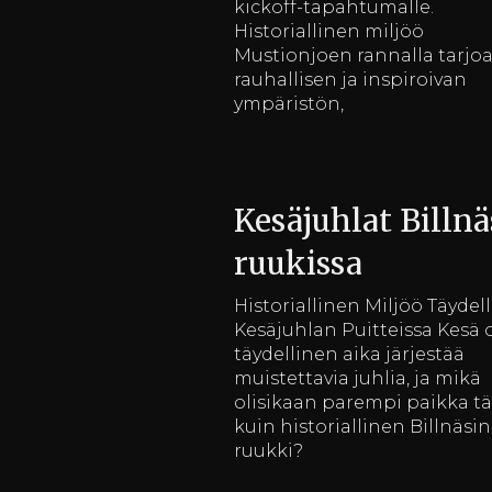
kickoff-tapahtumalle.
Historiallinen miljöö
Mustionjoen rannalla tarjo
rauhallisen ja inspiroivan
ympäristön,
Kesäjuhlat Billnä
ruukissa
Historiallinen Miljöö Täydel
Kesäjuhlan Puitteissa Kesä 
täydellinen aika järjestää
muistettavia juhlia, ja mikä
olisikaan parempi paikka t
kuin historiallinen Billnäsin
ruukki?