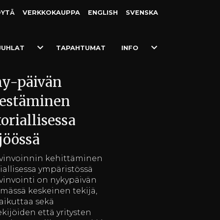
ÖYTÄ
VERKKO­KAUPPA
ENGLISH
SVENSKA
Toggle
Toggle
JUHLAT
TAPAHTUMAT
INFO
Dropdown
Dropdown
y-päivän
jestäminen
toriallisessa
jöössä
vinvoinnin kehittäminen
iallisessa ympäristössä
vinvointi on nykypäivän
ämässä keskeinen tekijä,
vaikuttaa sekä
kijöiden että yritysten