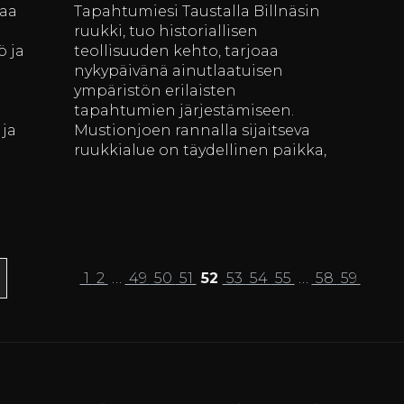
oaa
Tapahtumiesi Taustalla Billnäsin
ruukki, tuo historiallisen
ö ja
teollisuuden kehto, tarjoaa
nykypäivänä ainutlaatuisen
n
ympäristön erilaisten
tapahtumien järjestämiseen.
 ja
Mustionjoen rannalla sijaitseva
ruukkialue on täydellinen paikka,
1
2
…
49
50
51
52
53
54
55
…
58
59