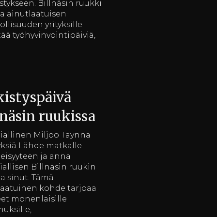
tykseen. Billnäsin ruukki
aa ainutlaatuisen
llisuuden yrityksille
tää työhyvinvointipäiviä,
kistyspäivä
lnäsin ruukissa
riallinen Miljöö Täynnä
ksiä Lähde matkalle
isyyteen ja anna
iallisen Billnäsin ruukin
a sinut. Tämä
laatuinen kohde tarjoaa
eet monenlaisille
uksille,