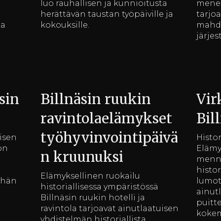
luo rauhallisen ja kunnioitusta
menes
herättävän taustan työpäiville ja
tarjo
aa
kokouksille.
mahdo
järjes
sin
Billnäsin ruukin
Vir
ravintolaelämykset
Bil
työhyvinvointipäivä
lisen
Histo
on
Elämy
n kruunuksi
menne
histor
Elämyksellinen ruokailu
ähän
lumot
historiallisessa ympäristössä
ainut
Billnäsin ruukin hotelli ja
puitt
ravintola tarjoavat ainutlaatuisen
kokem
yhdistelmän historiallista