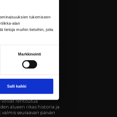
en. Tarjoamme
 ominaisuuksien tukemiseen
tlaatuisissa puitteissa.
tiikka-alan
ollisuuden irrottautua
ietoja muihin tietoihin, joita
ksi työpajoja, luontoretkiä
oastaan vahvista
Markkinointi
, mikä puolestaan heijastuu
Salli kaikki
aa majoituspalveluita, jotka
 voivat rentoutua
den alueen rikas historia ja
et valmis seuraavan päivän