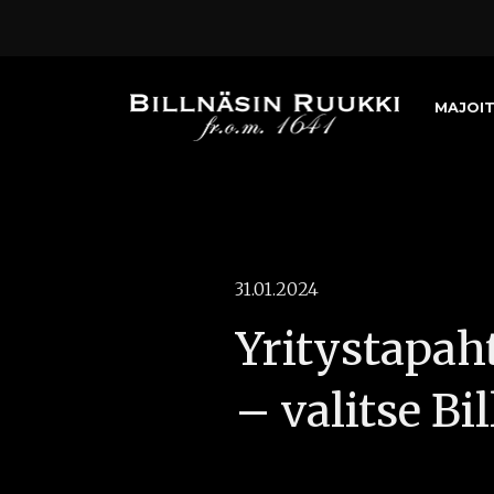
MAJOI
31.01.2024
Yritystapah
– valitse Bi