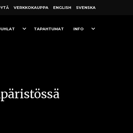
ÖYTÄ
VERKKO­KAUPPA
ENGLISH
SVENSKA
Toggle
Toggle
JUHLAT
TAPAHTUMAT
INFO
Dropdown
Dropdown
päristössä