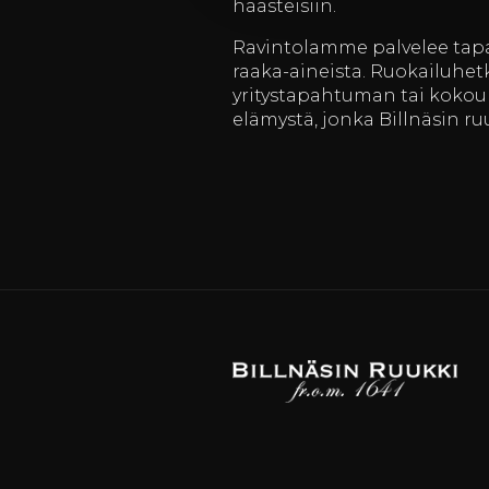
haasteisiin.
Ravintolamme palvelee tapaht
raaka-aineista. Ruokailuhetk
yritystapahtuman tai kokouks
elämystä, jonka Billnäsin ruu