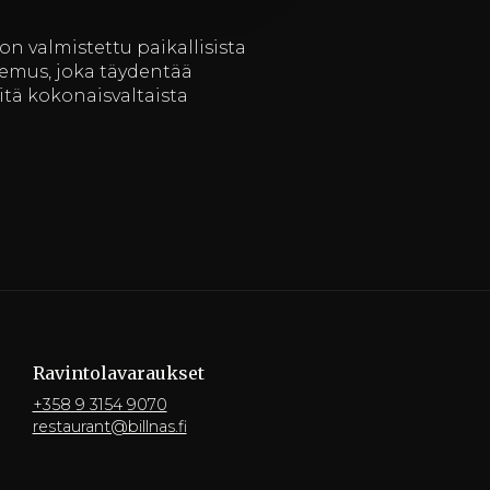
on valmistettu paikallisista
okemus, joka täydentää
itä kokonaisvaltaista
Ravintola­varaukset
+358 9 3154 9070
restaurant@billnas.fi