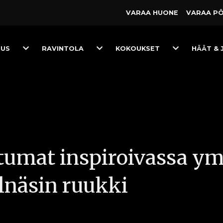
VARAA HUONE
VARAA P
Toggle
Toggle
Toggle
TUS
RAVINTOLA
KOKOUKSET
HÄÄT & 
Dropdown
Dropdown
Dropdown
tumat inspiroivassa ym
llnäsin ruukki