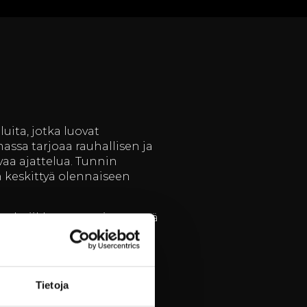
uita, jotka luovat
assa tarjoaa rauhallisen ja
vaa ajattelua. Tunnin
 keskittyä olennaiseen
tekniikkaan varmistaa, että
 suuri seminaari, meillä on
ö ei ainoastaan kohota
Tietoja