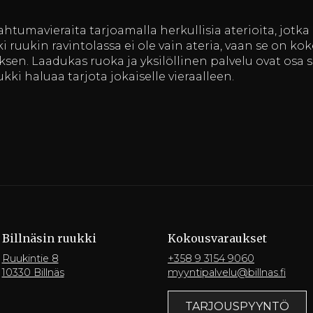
umavieraita tarjoamalla herkullisia aterioita, jotka 
i ruukin ravintolassa ei ole vain ateria, vaan se on k
en. Laadukas ruoka ja yksilöllinen palvelu ovat osa s
kki haluaa tarjota jokaiselle vieraalleen.
Billnäsin ruukki
Kokousvaraukset
Ruukintie 8
+358 9 3154 9060
10330 Billnäs
myyntipalvelu@billnas.fi
TARJOUSPYYNTÖ