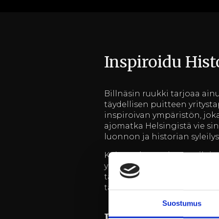
Inspiroidu Hist
Billnäsin ruukki tarjoaa ain
täydellisen puitteen yrityst
inspiroivan ympäristön, jok
ajomatka Helsingistä vie s
luonnon ja historian syleilys
Kokous- ja tapahtumatiloje
yritystapahtumasi sujuvat on
tarjota sopiva tila jokaisee
tapahtumasi arvoa, vaan myös
Suostumus