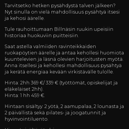
Tarvitsetko hetken pysähdystä talven jälkeen?
Nyt sinulla on vielä mahdollisuus pysähtyä itsesi
ja kehosi äärelle.
Tule rauhoittumaan Billnäsin ruukin upeisiin
historiaa huokuviin puitteisiin.
Saat astella valmiiden ravinteikkaiden
ruokapöytien äärelle ja antaa kehollesi huomiota
kuuntelevien ja läsnä olevien harjoitusten myötä.
Anna itsellesi ja kehollesi mahdollisuus pysähtyä
ja kerätä energiaa kevään virkistävälle tulolle.
Hinta: 2hh 369 €/ 339 € (työttömät, opiskelijat ja
eläkeläiset 2hh).
Hinta: 1 hh 459 €.
Hintaan sisältyy: 2 yötä, 2 aamupalaa, 2 lounasta ja
2 päivällistä sekä pilates- ja joogatunnit ja
hyvinvointiluento.