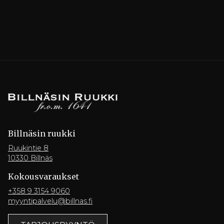
Billnäsin ruukki
Ruukintie 8
10330 Billnäs
Kokousvaraukset
+358 9 3154 9060
myyntipalvelu@billnas.fi