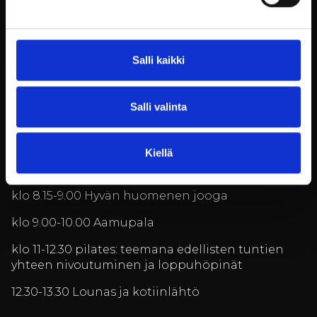
klo 13.30-14.30 lounas
Vapaata aikaa kävelyyn, lueskeluun tai vaikkapa
Salli kaikki
päiväunille
klo 17-18.15 Jooga: teemana meritähti
Salli valinta
klo 18.30-19.30 Illallinen
Klo 20-20.30 Jooganidra
Kiellä
Sunnuntai:
klo 8.15-9.00 Hyvän huomenen jooga
klo 9.00-10.00 Aamupala
klo 11-12.30 pilates: teemana edellisten tuntien
yhteen nivoutuminen ja loppuhöpinät
12.30-13.30 Lounas ja kotiinlähtö