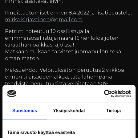
Hinnat sisältävät alvin.
Ilmoittautumiset ennen 8.4.2022 ja lisätiedustelu:
mirka.kirjavainen@gmail.com
Retriitti toteutuu 10 osallistujalla,
enimmäisosallistujamäärä 16 henkilöä joten
varaathan paikkasi ajoissa!
Matkaan mukaan tarvitset juomapullon sekä
oman maton.
Maksuehdot: Veloitukseton peruutus 2 viikkoa
ennen tilaisuuden alkua, tätä lähempänä
tehdyistä peruutuksista veloitetaan 50%.
Tule sellaisena kuin olet.
Retriitin ohjaa fysioterapeutti, pilates- ja
Suostumus
Yksityiskohdat
Tietoja
joogaohjaaja Mirka Kirjavainen.
Ohjelma
Tämä sivusto käyttää evästeitä