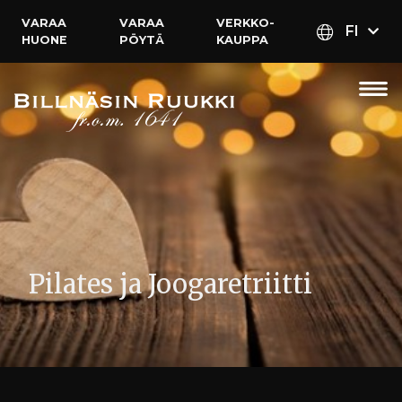
VARAA
VARAA
VERKKO­
FI
HUONE
PÖYTÄ
KAUPPA
Pilates ja Joogaretriitti