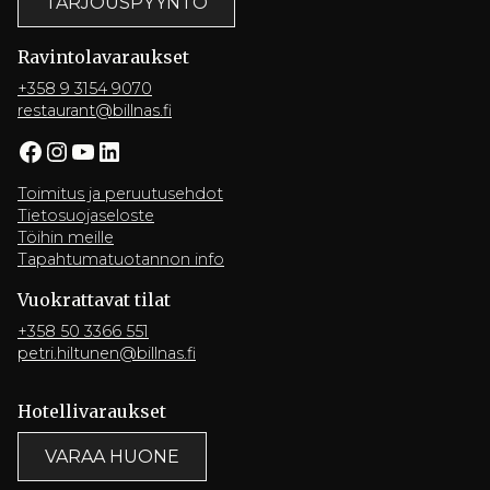
TARJOUSPYYNTÖ
Ravintola­varaukset
+358 9 3154 9070
restaurant@billnas.fi
Facebook
Instagram
YouTube
LinkedIn
Toimitus ja peruutusehdot
Tietosuojaseloste
Töihin meille
Tapahtumatuotannon info
Vuokrattavat tilat
+358 50 3366 551
petri.hiltunen@billnas.fi
Hotelli­varaukset
VARAA HUONE