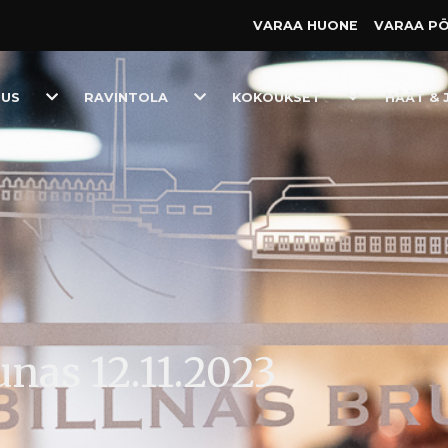
VARAA HUONE
VARAA P
Toggle
Toggle
Toggle
TUS
RAVINTOLA
KOKOUKSET
HÄÄT & 
Dropdown
Dropdown
Dropdown
unas 12.11.2023