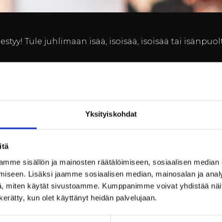
tyy! Tule juhlimaan isää, isoisää, isoisää tai isänpuol
e isänpäivämenun klo 12:00-16:00 välisenä aikana.
Yksityiskohdat
pyrettä, chipotle chiliä ja parmesaania
itä
a, mallaskastiketta, spelttiä, sipulia ja porkkanoita
mme sisällön ja mainosten räätälöimiseen, sosiaalisen median
iseen. Lisäksi jaamme sosiaalisen median, mainosalan ja analy
ahdettua päärynää ja kahvi anglaise
, miten käytät sivustoamme. Kumppanimme voivat yhdistää näitä t
le 14 v. -50%, Lapset alle 3 v. 0 €)
n kerätty, kun olet käyttänyt heidän palvelujaan.
n ilmoitetut erikoisruokavaliot ja allergiat*