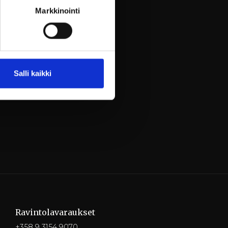
Markkinointi
lvelu@billnas.fi tai puh.
Salli kaikki
Ravintola­varaukset
+358 9 3154 9070