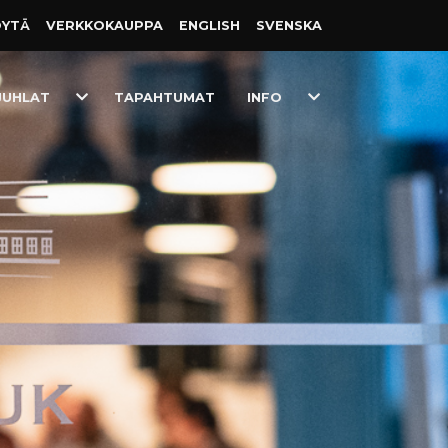
ÖYTÄ
VERKKO­KAUPPA
ENGLISH
SVENSKA
Toggle
Toggle
JUHLAT
TAPAHTUMAT
INFO
Dropdown
Dropdown