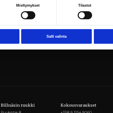
Mieltymykset
Tilastot
:
com/fi/fi-FI/book/index/3238/2
 kyseessä, olkaa yhteydessä myyntipalveluun: myyntipa
Salli valinta
Billnäsin ruukki
Kokousvaraukset
Ruukintie 8
+358 9 3154 9060