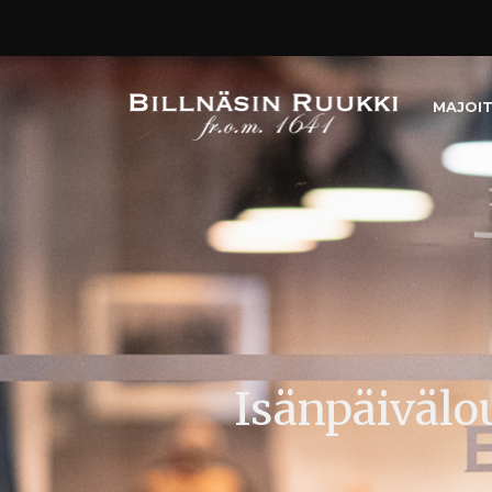
MAJOI
Isänpäivälo