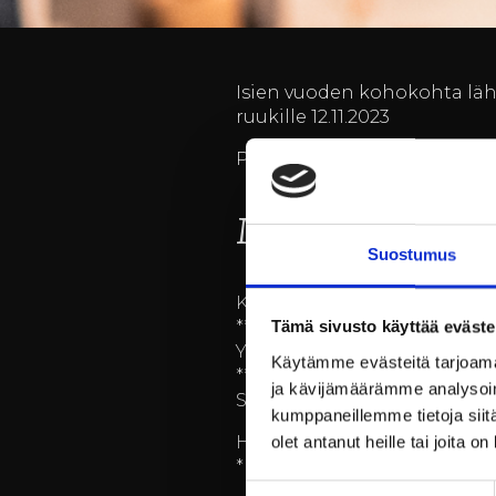
Isien vuoden kohokohta lähes
ruukille 12.11.2023
Päivän kunniaksi tarjoilemm
Menu:
Suostumus
Kurpitsa arancini, kurpitsa 
***
Tämä sivusto käyttää eväste
Yön yli haudutettua Ossobuco
Käytämme evästeitä tarjoama
***
ja kävijämäärämme analysoim
Suklaa-oliiviöljykakkua, pa
kumppaneillemme tietoja siitä
Hinta 42 € / henkilö (Lapset al
olet antanut heille tai joita o
*Huomioimme kaikki etukätee
Suostumuksen