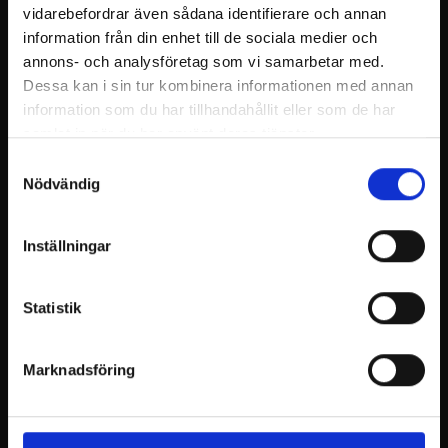
vidarebefordrar även sådana identifierare och annan
under 3 år 0 €)
information från din enhet till de sociala medier och
Alla i förskott anmälda specialdieter samt
annons- och analysföretag som vi samarbetar med.
allergier tas i beaktande.
Dessa kan i sin tur kombinera informationen med annan
information som du har tillhandahållit eller som de har
Boka bord:
samlat in när du har använt deras tjänster.
Samtyckesval
Nödvändig
https://book.dinnerbooking.com/fi/fi-
FI/book/index/3238/2
Grupperna mer än 8 pers. bordsreservationer:
Inställningar
mailto:myyntipalvelu@billnas.fi eller per telefon
+358 9 31549060.
Statistik
Välkomna och njuta med hela skaran!
Marknadsföring