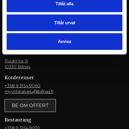
Tillåt alla
Tillåt urval
Avvisa
Billnäsin ruukki
Ruukintie 8
10330 Billnäs
Konferenser
+358 9 3154 9060
myyntipalvelu@billnas.fi
BE OM OFFERT
Restaurang
+358 9 3154 9070