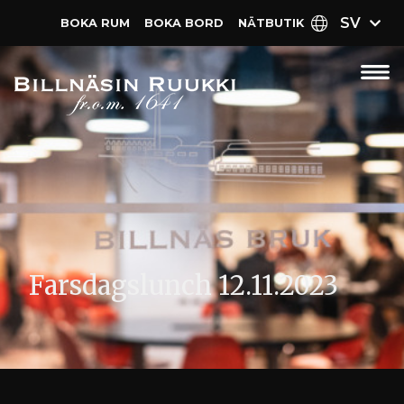
SV
BOKA RUM
BOKA BORD
NÄT­BUTIK
Farsdagslunch 12.11.2023