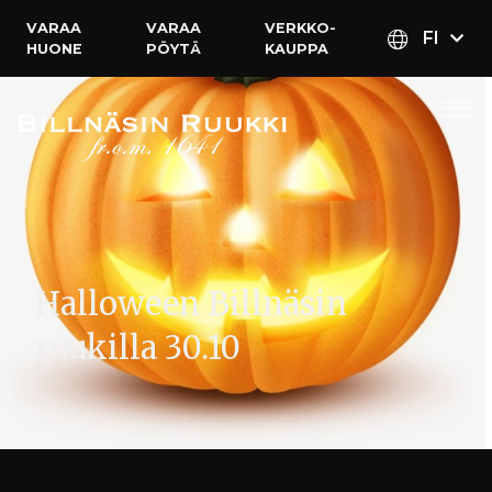
VARAA
VARAA
VERKKO­
FI
HUONE
PÖYTÄ
KAUPPA
Halloween Billnäsin
ruukilla 30.10