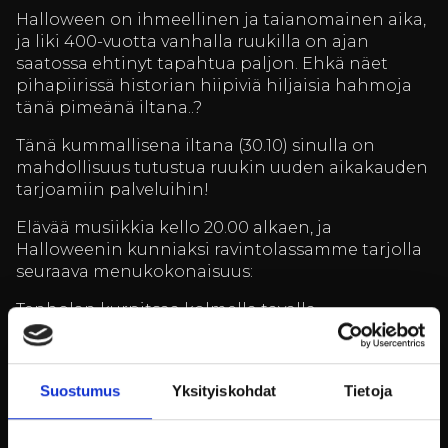
Halloween on ihmeellinen ja taianomainen aika,
ja liki 400-vuotta vanhalla ruukilla on ajan
saatossa ehtinyt tapahtua paljon. Ehkä näet
pihapiirissä historian hiipiviä hiljaisia hahmoja
tänä pimeänä iltana..?
Tänä kummallisena iltana (30.10) sinulla on
mahdollisuus tutustua ruukin uuden aikakauden
tarjoamiin palveluihin!
Elävää musiikkia kello 20.00 alkaen, ja
Halloweenin kunniaksi ravintolassamme tarjolla
seuraava menukokonaisuus:
Tenholan kurpitsaa kolmella tavalla
****
Kylmäsavustettua kirjolohta, mallascrumble
Suostumus
Yksityiskohdat
Tietoja
ja hapankermaa