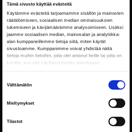
****
Tämä sivusto käyttää evästeitä
Käytämme evästeitä tarjoamamme sisällön ja mainosten
Karitsan Wallenberg, puolukkaa sekä
räätälöimiseen, sosiaalisen median ominaisuuksien
ohrarisotto sienillä
tukemiseen ja kävijämäärämme analysoimiseen. Lisäksi
jaamme sosiaalisen median, mainosalan ja analytiikka-
****
alan kumppaneillemme tietoja siitä, miten käytät
Tarte tatin ja vaniljajäätelöä
sivustoamme. Kumppanimme voivat yhdistää näitä
tietoja muihin tietoihin, joita olet antanut heille tai joita on
49€/hlö
kerätty, kun olet käyttänyt heidän palvelujaan.
Menuun viinipaketti 35€/hlö
Suostumuksen
Elävästä musiikista vastaa Chick n Dick!
Välttämätön
valinta
Illan päätteeksi pääset rentoutumaan
tunnelmallisiin hotellihuoneisiimme.
Mieltymykset
Varaathan ajoissa paikkasi; huoneita ja pöytiä on
rajallinen määrä.
Tilastot
Hotellivaraukset:
myyntipalvelu@billnas.fi