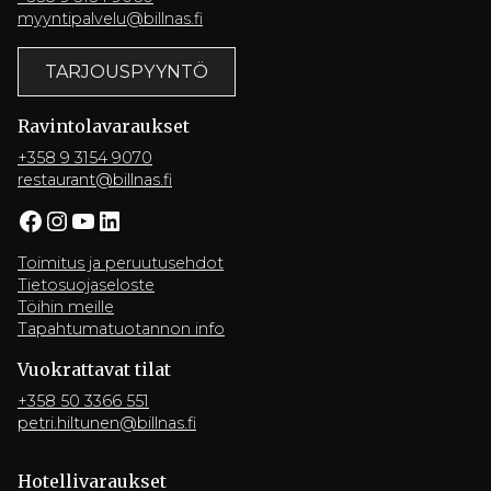
myyntipalvelu@billnas.fi
TARJOUSPYYNTÖ
Ravintola­varaukset
+358 9 3154 9070
restaurant@billnas.fi
Facebook
Instagram
YouTube
LinkedIn
Toimitus ja peruutusehdot
Tietosuojaseloste
Töihin meille
Tapahtumatuotannon info
Vuokrattavat tilat
+358 50 3366 551
petri.hiltunen@billnas.fi
Hotelli­varaukset