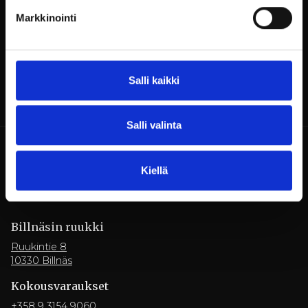
Markkinointi
Pöytävaraukset:
restaurant@billnas.fi
Salli kaikki
Salli valinta
Kiellä
Billnäsin ruukki
Ruukintie 8
10330 Billnäs
Kokousvaraukset
+358 9 3154 9060