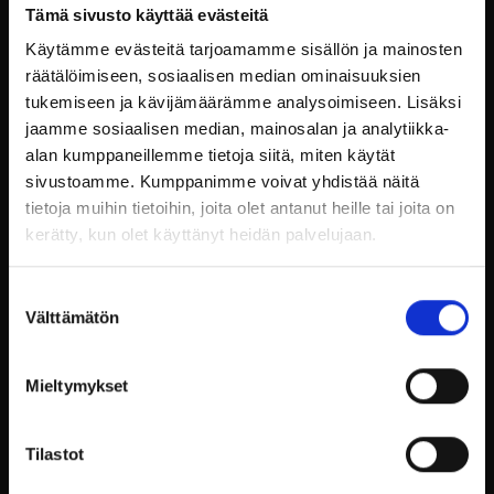
juhlakokemuksen.
Tämä sivusto käyttää evästeitä
Käytämme evästeitä tarjoamamme sisällön ja mainosten
Ohjelmavinkit pikkujouluihin
räätälöimiseen, sosiaalisen median ominaisuuksien
tukemiseen ja kävijämäärämme analysoimiseen. Lisäksi
majoituksella
jaamme sosiaalisen median, mainosalan ja analytiikka-
alan kumppaneillemme tietoja siitä, miten käytät
Ohjelma on olennainen osa onnistuneita
sivustoamme. Kumppanimme voivat yhdistää näitä
pikkujouluja. Billnäsin ruukki tarjoaa monia
tietoja muihin tietoihin, joita olet antanut heille tai joita on
mahdollisuuksia viihdyttävään ja monipuoliseen
kerätty, kun olet käyttänyt heidän palvelujaan.
ohjelmaan. Voitte esimerkiksi järjestää yhteisen
illallisen ruukin ravintolassa, jossa nautitaan
paikallisista raaka-aineista valmistettuja herkkuja
Suostumuksen
tai rentouttavan jooga teemaisen illan.
Välttämätön
valinta
Pikkujoulujen suunnittelu:
Mieltymykset
käytännön vinkkejä
Tilastot
Onnistuneiden pikkujoulujen suunnittelu vaatii