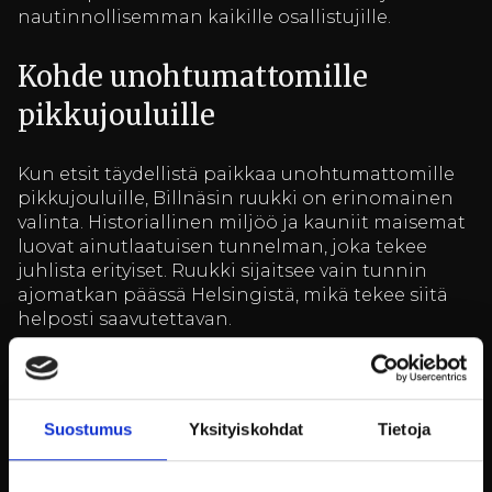
nautinnollisemman kaikille osallistujille.
Kohde unohtumattomille
pikkujouluille
Kun etsit täydellistä paikkaa unohtumattomille
pikkujouluille, Billnäsin ruukki on erinomainen
valinta. Historiallinen miljöö ja kauniit maisemat
luovat ainutlaatuisen tunnelman, joka tekee
juhlista erityiset. Ruukki sijaitsee vain tunnin
ajomatkan päässä Helsingistä, mikä tekee siitä
helposti saavutettavan.
Billnäsin ruukki tarjoaa monipuolisia
majoitusvaihtoehtoja, jotka sopivat niin pienille
kuin suurille ryhmille. Vieraat voivat yöpyä
Suostumus
Yksityiskohdat
Tietoja
viihtyisissä hotellihuoneissa tai tilavissa
huoneistoissa. Lisäksi ruukin ravintola tarjoaa
herkullisia aterioita, jotka kruunaavat