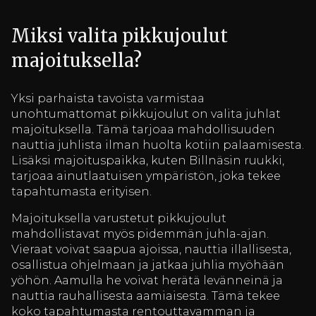
Miksi valita pikkujoulut
majoituksella?
Yksi parhaista tavoista varmistaa
unohtumattomat pikkujoulut on valita juhlat
majoituksella. Tämä tarjoaa mahdollisuuden
nauttia juhlista ilman huolta kotiin palaamisesta.
Lisäksi majoituspaikka, kuten Billnäsin ruukki,
tarjoaa ainutlaatuisen ympäristön, joka tekee
tapahtumasta erityisen.
Majoituksella varustetut pikkujoulut
mahdollistavat myös pidemmän juhla-ajan.
Vieraat voivat saapua ajoissa, nauttia illallisesta,
osallistua ohjelmaan ja jatkaa juhlia myöhään
yöhön. Aamulla he voivat herätä levänneinä ja
nauttia rauhallisesta aamiaisesta. Tämä tekee
koko tapahtumasta rentouttavamman ja