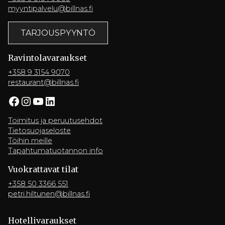
myyntipalvelu@billnas.fi
TARJOUSPYYNTÖ
Ravintola­varaukset
+358 9 3154 9070
restaurant@billnas.fi
Facebook
Instagram
YouTube
LinkedIn
Toimitus ja peruutusehdot
Tietosuojaseloste
Töihin meille
Tapahtumatuotannon info
Vuokrattavat tilat
+358 50 3366 551
petri.hiltunen@billnas.fi
Hotelli­varaukset