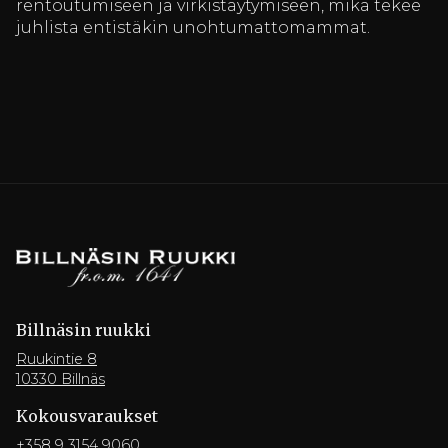
rentoutumiseen ja virkistäytymiseen, mikä tekee
juhlista entistäkin unohtumattomammat.
Billnäsin ruukki
Ruukintie 8
10330 Billnäs
Kokousvaraukset
+358 9 3154 9060