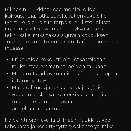
Billnäsin ruukki tarjoaa monipuolisia
kokoustiloja, jotka soveltuvat erikokoisille
ryhmille ja erilaisiin tarpeisiin. Historialliset
rakennukset on varustettu nykyaikaisella
tekniikalla, mikä takaa sujuvan kokouksen
suunnittelun ja toteutuksen. Tarjolla on muun
muassa:
Erikokoisia kokoustiloja, jotka voidaan
mukauttaa ryhmän tarpeiden mukaan.
Modernit audiovisuaaliset laitteet ja nopea
internetyhteys.
Mahdollisuus järjestää työpajoja, joissa
voidaan keskittyä esimerkiksi strategiseen
suunnitteluun tai luovaan
ongelmanratkaisuun.
Näiden tilojen avulla Billnäsin ruukki tukee
tehokasta ja keskittynyttä työskentelyä, mikä