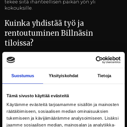
tekee siitä ihanteellisen paikan yön yli
kokouksille.
Kuinka yhdistää työ ja
rentoutuminen Billnäsin
tiloissa?
Billnäsin ruukki tarjoaa erinomaiset puitteet
yhdistää työ ja rentoutuminen. Tiiviin työpäivän
jälkeen osallistujat voivat nauttia monista
Suostumus
Yksityiskohdat
Tietoja
rentouttavista aktiviteeteista, jotka auttavat
palautumaan ja lataamaan akkuja seuraavaa
päivää varten. Osallistujat voivat lähteä
luontoretkille kauniissa Mustionjoen maisemissa,
Tämä sivusto käyttää evästeitä
mikä tarjoaa rauhoittavan ympäristön luonnon
Käytämme evästeitä tarjoamamme sisällön ja mainosten
keskellä.
räätälöimiseen, sosiaalisen median ominaisuuksien
tukemiseen ja kävijämäärämme analysoimiseen. Lisäksi
Saunominen ja uiminen tarjoavat
jaamme sosiaalisen median, mainosalan ja analytiikka-
mahdollisuuden rentoutua ja virkistyä, mikä on