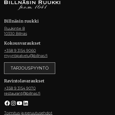
Billnäsin ruukki
Ruukintie 8
10330 Billnäs
Kokousvaraukset
+358 9 3154 9060
myyntipalvelu@billnas.fi
TARJOUSPYYNTÖ
Ravintola­varaukset
+358 9 3154 9070
restaurant@billnas.fi
Facebook
Instagram
YouTube
LinkedIn
Toimitus ja peruutusehdot