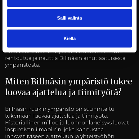
rauhoittavan ympäristön ja mahdollisuuden
nauttia luonnon kauneudesta.
Kalastus Mustionjoella, joka on suosittu
Salli valinta
rentoutumismuoto monille vierailijoille.
Kulttuurihistorialliset kierrokset, jotka vievät
Kiellä
osallistujat aikamatkalle ruukin historiaan.
Nämä aktiviteetit tarjoavat erinomaisen tavan
rentoutua ja nauttia Billnäsin ainutlaatuisesta
ympäristöstä.
Miten Billnäsin ympäristö tukee
luovaa ajattelua ja tiimityötä?
Billnäsin ruukin ympäristö on suunniteltu
tukemaan luovaa ajattelua ja tiimityötä.
Historiallinen miljöö ja luonnonläheisyys luovat
inspiroivan ilmapiirin, joka kannustaa
innovatiiviseen ajatteluun ja yhteistyöhön.