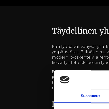
Täydellinen yh
Kun työpäivät venyvät ja ar
ympäristössä. Billnäsin ruu
moderni työskentely ja ren
keskittyä tehokkaaseen työs
Billnäsin ruukin hotelli ja r
Kokouspäivän päätteeksi voit 
hyvään uneen ja seuraavan 
ruukin pitkää historiaa ja t
Suostumus
Ruoka ja palvel