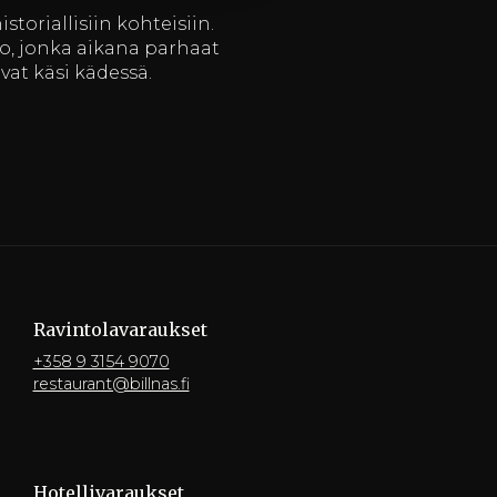
toriallisiin kohteisiin.
uko, jonka aikana parhaat
evat käsi kädessä.
Ravintola­varaukset
+358 9 3154 9070
restaurant@billnas.fi
Hotelli­varaukset