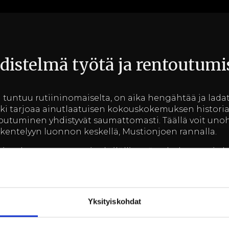
distelmä työtä ja rentoutumi
ki tuntuu rutiininomaiselta, on aika hengähtää ja lad
kki tarjoaa ainutlaatuisen kokouskokemuksen historiall
toutuminen yhdistyvät saumattomasti. Täällä voit un
kentelyyn luonnon keskellä, Mustionjoen rannalla.
avintola ovat tunnettuja yksilöllisestä palvelustaan ja 
siirtyä suoraan viihtyisiin hotellihuoneisiin, jotka ta
päivän valmistautumiseen. Jokainen huone on sisuste
arjoten samalla kaikki nykyaikaiset mukavuudet.
Yksityiskohdat
ut – polttoainetta mielelle j