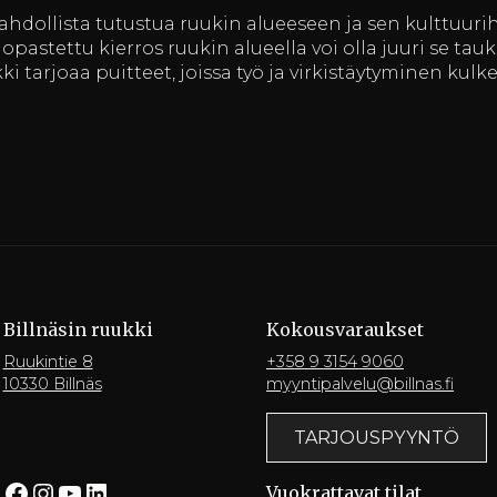
ollista tutustua ruukin alueeseen ja sen kulttuurihis
 opastettu kierros ruukin alueella voi olla juuri se ta
kki tarjoaa puitteet, joissa työ ja virkistäytyminen kulk
Billnäsin ruukki
Kokousvaraukset
Ruukintie 8
+358 9 3154 9060
10330 Billnäs
myyntipalvelu@billnas.fi
TARJOUSPYYNTÖ
Facebook
Instagram
YouTube
LinkedIn
Vuokrattavat tilat