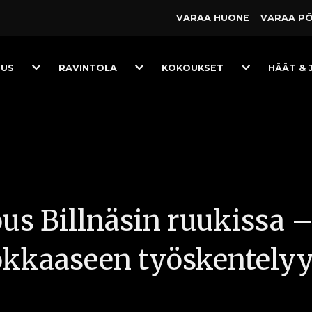
VARAA HUONE
VARAA P
Toggle
Toggle
Toggle
TUS
RAVINTOLA
KOKOUKSET
HÄÄT & 
Dropdown
Dropdown
Dropdown
us Billnäsin ruukissa –
okkaaseen työskentely