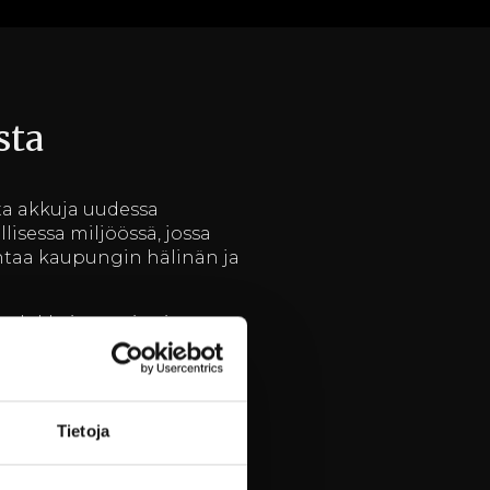
sta
ata akkuja uudessa
isessa miljöössä, jossa
ohtaa kaupungin hälinän ja
laadukkaista puitteistaan.
rjoavat kaiken tarvittavan
ttu huolella, kunnioittaen
Tietoja
a keholle