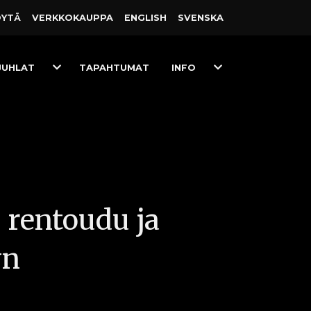
ÖYTÄ
VERKKO­KAUPPA
ENGLISH
SVENSKA
Toggle
Toggle
JUHLAT
TAPAHTUMAT
INFO
Dropdown
Dropdown
 rentoudu ja
yn