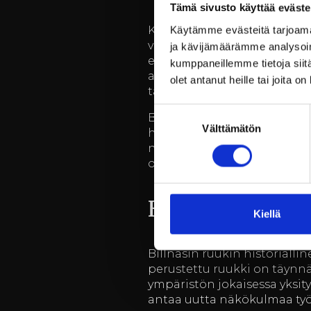
Tämä sivusto käyttää eväste
Kokouksen menestyksen kanna
Käytämme evästeitä tarjoama
virkistäytyä päivän aikana. B
ja kävijämäärämme analysoim
elämyksiä sinänsä. Ravintola
kumppaneillemme tietoja siitä
antavat energiaa pitkälle il
olet antanut heille tai joita o
tärkeässä roolissa.
Suostumuksen
Billnäsin ruukin palveluval
Välttämätön
valinta
huomioitu nykyaikaisen työsk
nopea internet-yhteys ja mon
oheisaktiviteetteja, jotka ed
Historiallinen m
Kiellä
Billnäsin ruukin historialli
perustettu ruukki on täynnä 
ympäristön jokaisessa yksit
antaa uutta näkökulmaa työ