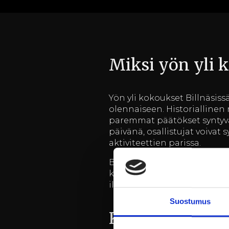
Miksi yön yli 
Yön yli kokoukset Billnäsiss
olennaiseen. Historiallinen 
paremmat päätökset syntyvä
päivänä, osallistujat voivat
aktiviteettien parissa.
Billnäsin ruukki sijaitsee v
kohteen. Yön yli kokoukset
illallisen tai iltaretken mer
Suostumus
Kokouspalvelut