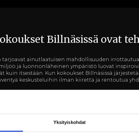
kokoukset Billnäsissä ovat te
ä tarjoavat ainutlaatuisen mahdollisuuden irrottautua a
miljöö ja luonnonläheinen ympäristö luovat inspiroiva
t kuin itsestään. Kun kokoukset Billnäsissä järjeste
 syventyä keskusteluihin ilman kiirettä ja rentoutua yhd
ain tunnin ajomatkan päässä Helsingistä, mikä tekee si
 antavat myös mahdollisuuden jatkaa keskusteluja re
keissä, mikä usein johtaa syvällisempiin ja luovempiin r
Yksityiskohdat
 Billnäsin ruukissa