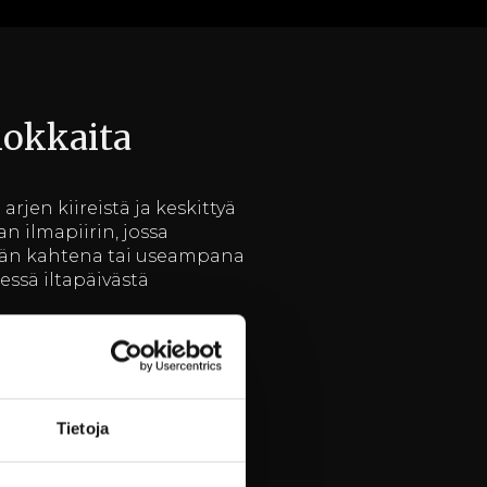
hokkaita
rjen kiireistä ja keskittyä
n ilmapiirin, jossa
tään kahtena tai useampana
essä iltapäivästä
itä helposti saavutettavan
nnommassa ilmapiirissä
atkaisuihin.
Tietoja