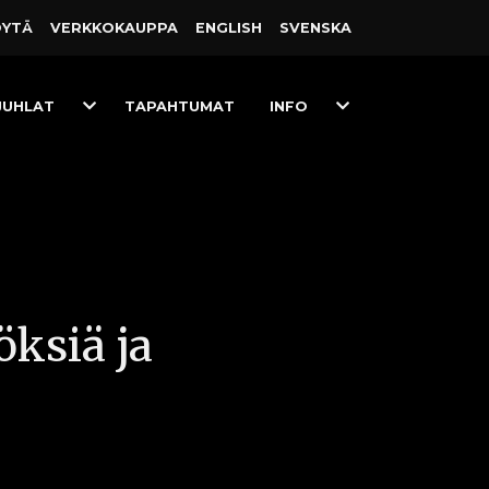
ÖYTÄ
VERKKO­KAUPPA
ENGLISH
SVENSKA
Toggle
Toggle
JUHLAT
TAPAHTUMAT
INFO
Dropdown
Dropdown
ksiä ja