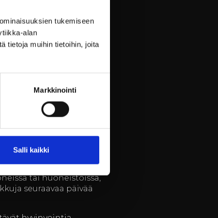
maan erilaisten yritysten
 ominaisuuksien tukemiseen
neltavuus mahdollistaa
tiikka-alan
mpi seminaari, Billnäsin
ietoja muihin tietoihin, joita
ammattitaitoinen
keskittyä olennaiseen, kun
Markkinointi
isen parempien päätösten
vän jälkeen
Salli kaikki
llnäsin ruukki tarjoaa
neissa tai huoneistoissa,
akkuja seuraavaa päivää
stävät hyvinvointia.