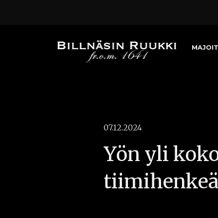
MAJOI
07.12.2024
Yön yli kok
tiimihenkeä