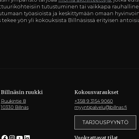
tuurikohteisiin tutustuminen tai vaikkapa rauhallin
autumaan työasioista ja keskittymään omaan hyvinvoin
ekee yön yli kokouksista Billnäsissä erityisen antoisi
Billnäsin ruukki
Kokousvaraukset
Ruukintie 8
+358 9 3154 9060
10330 Billnäs
myyntipalvelu@billnas.fi
TARJOUSPYYNTÖ
Facebook
Instagram
YouTube
LinkedIn
Vuokrattavat tilat