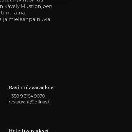
en kävely Mustionjoen
tiin. Tämä
a ja mieleenpainuvia.
Ravintola­varaukset
+358 9 3154 9070
restaurant@billnas.fi
Hotelli­varaukset