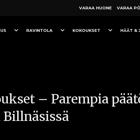
VARAA HUONE
VARAA P
Toggle
Toggle
Toggle
TUS
RAVINTOLA
KOKOUKSET
HÄÄT & 
Dropdown
Dropdown
Dropdown
oukset – Parempia päätö
 Billnäsissä