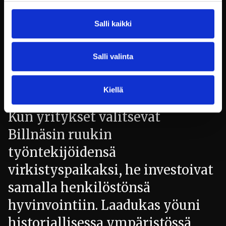
mukavan majoituskokemuksen.
Yöpyminen ruukin hotellissa ei
Salli kaikki
ole pelkästään lepohetki, vaan se
on osa kokonaisvaltaista
Salli valinta
elämystä, joka jättää kestävän
vaikutuksen.
Kiellä
Kun yritykset valitsevat
Billnäsin ruukin
työntekijöidensä
virkistyspaikaksi, he investoivat
samalla henkilöstönsä
hyvinvointiin. Laadukas yöuni
historiallisessa ympäristössä