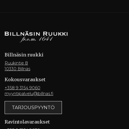
Billnäsin ruukki
Ruukintie 8
10330 Billnäs
Kokousvaraukset
+358 9 3154 9060
myyntipalvelu@billnas.fi
TARJOUSPYYNTÖ
Ravintola­varaukset