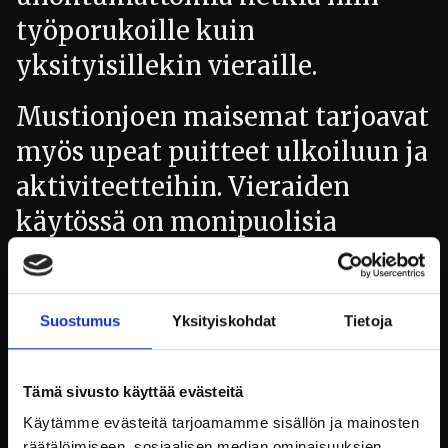
työporukoille kuin
yksityisillekin vieraille.
Mustionjoen maisemat tarjoavat
myös upeat puitteet ulkoiluun ja
aktiviteetteihin. Vieraiden
käytössä on monipuolisia
mahdollisuuksia
rentoutumiseen ja seikkailuun
luonnossa, kuten melontaa,
Suostumus
Yksityiskohdat
Tietoja
kalastusta tai patikointia
historiallisessa ruukkimiljöössä.
Tämä sivusto käyttää evästeitä
Käytämme evästeitä tarjoamamme sisällön ja mainosten
Tällaiset aktiviteetit eivät
räätälöimiseen, sosiaalisen median ominaisuuksien