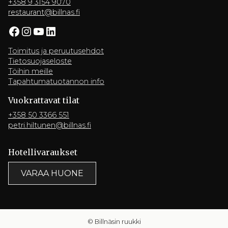
+358 9 3154 9070
restaurant@billnas.fi
Facebook
Instagram
YouTube
LinkedIn
Toimitus ja peruutusehdot
Tietosuojaseloste
Töihin meille
Tapahtumatuotannon info
Vuokrattavat tilat
+358 50 3366 551
petri.hiltunen@billnas.fi
Hotelli­varaukset
VARAA HUONE
© Billnäsin ruukki