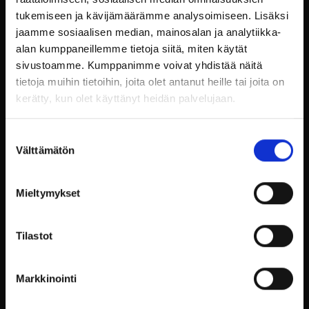
ainoastaan virkistä, vaan myös
tukemiseen ja kävijämäärämme analysoimiseen. Lisäksi
edistävät työntekijöiden välistä
jaamme sosiaalisen median, mainosalan ja analytiikka-
alan kumppaneillemme tietoja siitä, miten käytät
yhteistyötä ja hyvinvointia.
sivustoamme. Kumppanimme voivat yhdistää näitä
tietoja muihin tietoihin, joita olet antanut heille tai joita on
Yöpyminen Täynnä Tarinoita
kerätty, kun olet käyttänyt heidän palvelujaan.
Suostumuksen
Billnäsin ruukin hotellihuoneet
Välttämätön
valinta
ja huoneistot ovat täynnä
tarinoita. Jokainen huone on
Mieltymykset
yksilöllisesti sisustettu
Tilastot
kunnioittaen paikan
historiallista perintöä, tarjoten
Markkinointi
vieraille ainutlaatuisen ja