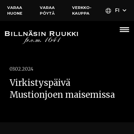
VARAA
VARAA
VERKKO­
FI
HUONE
PÖYTÄ
KAUPPA
03.02.2024
Virkistyspäivä
Mustionjoen maisemissa