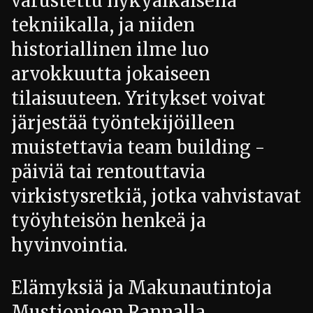
varustettu nykyaikaisella
tekniikalla, ja niiden
historiallinen ilme luo
arvokkuutta jokaiseen
tilaisuuteen. Yritykset voivat
järjestää työntekijöilleen
muistettavia team building -
päiviä tai rentouttavia
virkistysretkiä, jotka vahvistavat
työyhteisön henkeä ja
hyvinvointia.
Elämyksiä ja Makunautintoja
Mustionjoen Rannalla