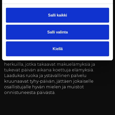
tekemistä on takana, Billnäsin ruukin hotellin
majoituspalvelut tarjoavat täydellisen paikan
rentoutumiseen. Jokainen hotellihuone on
Salli kaikki
sisustettu huolella ja yksilöllisesti, mikä takaa
rauhallisen ja viihtyisän yöpymiskokemuksen.
Huoneistot puolestaan sopivat erinomaisesti
Salli valinta
pienemmille ryhmille tai niille, jotka kaipaavat
lisää tilaa ja yksityisyyttä.
Kiellä
Ravintolamme puolestaan hemmottelee vieraita
paikallisista raaka-aineista valmistetuilla
herkuilla, jotka takaavat makuelämyksiä ja
tukevat päivän aikana koettuja elämyksiä.
Laadukas ruoka ja ystävällinen palvelu
kruunaavat tyhy-päivän, jättäen jokaiselle
osallistujalle hyvän mielen ja muistot
onnistuneesta päivästä.