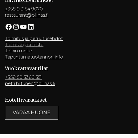
Ravintola­varaukset
+358 9 3154 9070
restaurant@billnas.fi
Facebook
Instagram
YouTube
LinkedIn
Toimitus ja peruutusehdot
Tietosuojaseloste
Töihin meille
Tapahtumatuotannon info
Vuokrattavat tilat
+358 50 3366 551
petri.hiltunen@billnas.fi
Hotelli­varaukset
VARAA HUONE