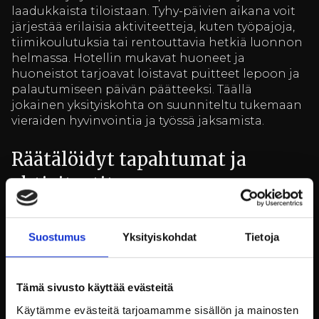
laadukkaista tiloistaan. Tyhy-päivien aikana voit
järjestää erilaisia aktiviteetteja, kuten työpajoja,
tiimikoulutuksia tai rentouttavia hetkiä luonnon
helmassa. Hotellin mukavat huoneet ja
huoneistot tarjoavat loistavat puitteet lepoon ja
palautumiseen päivän päätteeksi. Täällä
jokainen yksityiskohta on suunniteltu tukemaan
vieraiden hyvinvointia ja työssä jaksamista.
Räätälöidyt tapahtumat ja
aktiviteetit
Billnäsin ruukin asiantunteva henkilökunta
Suostumus
Yksityiskohdat
Tietoja
auttaa suunnittelemaan ja toteuttamaan juuri
teidän työyhteisönne tarpeisiin sopivan tyhy-
päivän. Olipa kyseessä sitten tiimityön
tehostaminen, luovuuden lisääminen tai
Tämä sivusto käyttää evästeitä
stressinhallinnan parantaminen, meillä on
Käytämme evästeitä tarjoamamme sisällön ja mainosten
tarjolla laaja valikoima aktiviteetteja, jotka