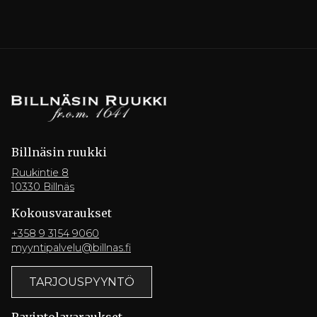
Billnäsin ruukki
Ruukintie 8
10330 Billnäs
Kokousvaraukset
+358 9 3154 9060
myyntipalvelu@billnas.fi
TARJOUSPYYNTÖ