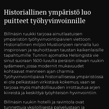
Historiallinen ympäristö luo
puitteet työhyvinvoinnille
Billnäsin ruukki tarjoaa ainutlaatuisen
ympäristön työhyvinvointipäivien viettoon.
Historiallinen miljöö Mustionjoen rannalla luo
inspiroivan ja rauhoittavan taustan kaikenlaisille
tapahtumille. Tunnin ajomatka Helsingistä vie
sinut suoraan 1600-luvulta peräisin olevan ruukin
sydämeen, jossa modernit mukavuudet
kohtaavat menneen ajan charmia.
Työhyvinvointipäivä historiallisessa ympäristössä
ei ole pelkästään virkistävä kokemus, vaan se
tarjoaa myös mahdollisuuden irrottautua arjen
kiireistä ja keskittyä työyhteisön hyvinvointiin.
Billnäsin ruukin hotelli ja ravintola ovat
tunnettuja yksilöllisestä palvelustaan ja