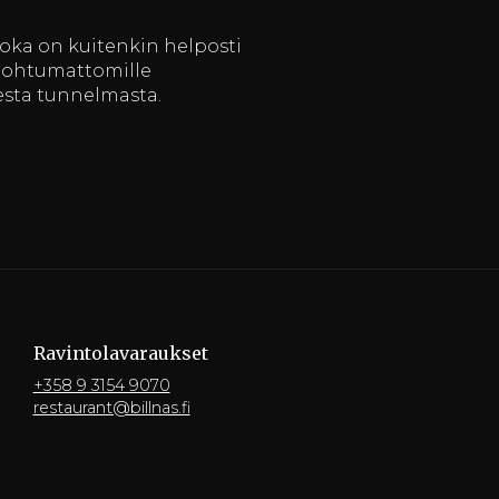
joka on kuitenkin helposti
unohtumattomille
sesta tunnelmasta.
Ravintola­varaukset
+358 9 3154 9070
restaurant@billnas.fi