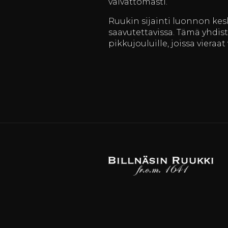
vaivattomasti.
Ruukin sijainti luonnon kes
saavutettavissa. Tämä yhdis
pikkujouluille, joissa viera