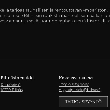
kellä tarjoaa rauhallisen ja rentouttavan ympäristön, 
telmä tekee Billnäsin ruukista ihanteellisen paikan 
at voivat nauttia sekä luonnon rauhasta että historialli
Billnäsin ruukki
Kokousvaraukset
Ruukintie 8
+358 9 3154 9060
10330 Billnäs
myyntipalvelu@billnas.fi
TARJOUSPYYNTÖ