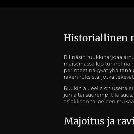
Historiallinen
Billnäsin ruukki tarjoaa ain
maisemassa luo tunnelman, j
perinteet näkyvät yhä tänä p
rakennuksista, jotka tekevät 
Ruukin alueella on useita eri
juhla tai suurempi tilaisuus
asiakkaan tarpeiden mukaan
Majoitus ja rav