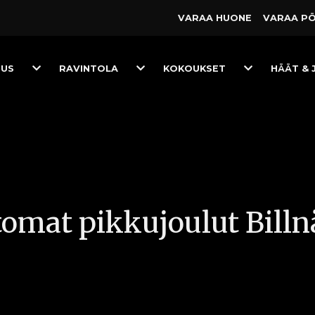
VARAA HUONE
VARAA P
Toggle
Toggle
Toggle
TUS
RAVINTOLA
KOKOUKSET
HÄÄT & 
Dropdown
Dropdown
Dropdown
mat pikkujoulut Billn