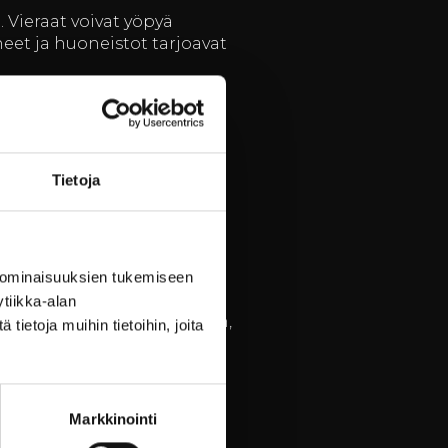
. Vieraat voivat yöpyä
oneet ja huoneistot tarjoavat
 Ravintolan keittiö käyttää
oiveiden mukaan. Olipa
aa, että jokainen vieras
Tietoja
 ominaisuuksien tukemiseen
tarjoaa monipuolisia
tiikka-alan
erilaisiin ohjelmanumeroihin,
ietoja muihin tietoihin, joita
ella.
aktiviteetit, kuten
kistäytyä. Myös sisätiloissa
Markkinointi
ille.