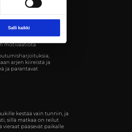
Salli kaikki
ät työhyvinvointia ja
isuuden rentoutumiseen ja
n motivaatiota.
ntoutumisharjoituksia,
aan arjen kiireistä ja
ä ja parantavat
ukille kestää vain tunnin, ja
, sillä matkaa on reilut
ä vieraat pääsevät paikalle