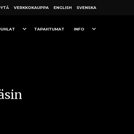
ÖYTÄ
VERKKO­KAUPPA
ENGLISH
SVENSKA
Toggle
Toggle
JUHLAT
TAPAHTUMAT
INFO
Dropdown
Dropdown
äsin