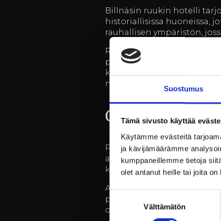
Billnäsin ruukin hotelli tar
historiallisissa huoneissa, j
rauhallisen ympäristön, joss
Ruukin ravintola tarjoaa her
paikallisia ja laadukkaita r
kyseessä kolmen ruokalajin i
nauttii illasta.
Suostumus
Ohjelmaa ja akt
Tämä sivusto käyttää eväste
Käytämme evästeitä tarjoama
Pikkujoulut Billnäsin ruukil
ja kävijämäärämme analysoim
aktiviteetteja, jotka tekevät
kumppaneillemme tietoja siitä
kuten musiikkiesityksiin, tan
olet antanut heille tai joita o
Aktiviteetit voidaan räätälö
Suostumuksen
patikointi tai melonta, tarj
Välttämätön
valinta
on tarjolla monenlaista ohje