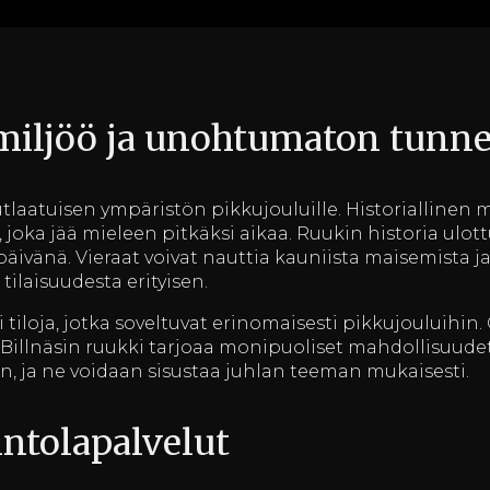
 miljöö ja unohtumaton tunn
utlaatuisen ympäristön pikkujouluille. Historiallinen
oka jää mieleen pitkäksi aikaa. Ruukin historia ulottu
äivänä. Vieraat voivat nauttia kauniista maisemista ja 
tilaisuudesta erityisen.
 tiloja, jotka soveltuvat erinomaisesti pikkujouluihin.
, Billnäsin ruukki tarjoaa monipuoliset mahdollisuudet
, ja ne voidaan sisustaa juhlan teeman mukaisesti.
intolapalvelut