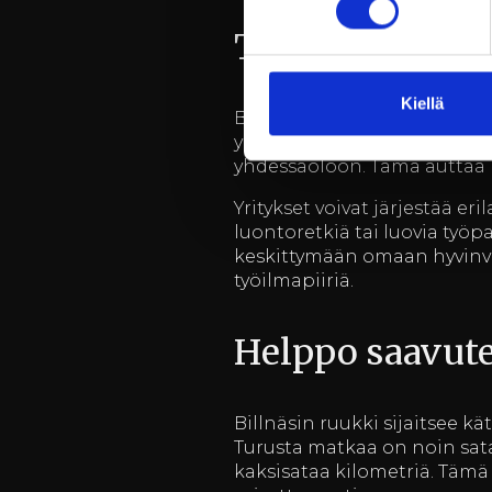
Työhyvinvointi
Kiellä
Billnäsin ruukki tarjoaa erin
yhteishenkeä. Ruukin inspir
yhdessäoloon. Tämä auttaa 
Yritykset voivat järjestää er
luontoretkiä tai luovia työpa
keskittymään omaan hyvinvo
työilmapiiriä.
Helppo saavut
Billnäsin ruukki sijaitsee k
Turusta matkaa on noin sata
kaksisataa kilometriä. Tämä 