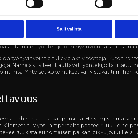
 ja yhteishenki
Salli valinta
omaiset puitteet yritysten pikkujouluille, jotka edistäv
oiva ympäristö ja monipuoliset tilat luovat mahdoll
parantamaan työntekijöiden hyvinvointia ja lisäämää
ilaisia työhyvinvointia tukevia aktiviteetteja, kuten re
joja. Nämä aktiviteetit auttavat työntekijöitä irtautum
intiinsa. Yhteiset kokemukset vahvistavat tiimihenke
ettavuus
ätevästi lähellä suuria kaupunkeja. Helsingistä matka ru
 kilometriä. Myös Tampereelta pääsee ruukille helposti
tekee ruukista erinomaisen paikan pikkujouluille, sill