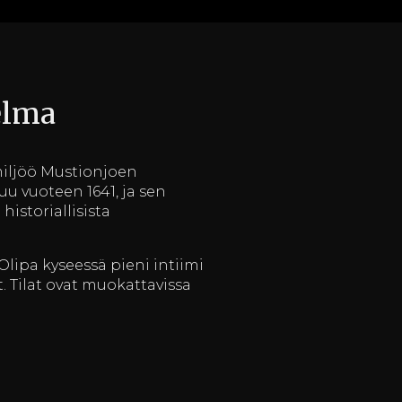
elma
 miljöö Mustionjoen
u vuoteen 1641, ja sen
historiallisista
 Olipa kyseessä pieni intiimi
. Tilat ovat muokattavissa