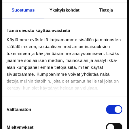
Billnäsin ruukki tarjoaa erinomaiset puitteet
Suostumus
Yksityiskohdat
Tietoja
yritysten hyvinvointitapahtumille. Saunailta on
loistava tapa parantaa työyhteisön hyvinvointia ja
yhteishenkeä. Yhteinen saunailta voi auttaa
Tämä sivusto käyttää evästeitä
työntekijöitä rentoutumaan ja tutustumaan
Käytämme evästeitä tarjoamamme sisällön ja mainosten
toisiinsa paremmin.
räätälöimiseen, sosiaalisen median ominaisuuksien
Yritykset voivat järjestää saunailtoja Billnäsin
tukemiseen ja kävijämäärämme analysoimiseen. Lisäksi
ruukilla ja tarjota työntekijöilleen
jaamme sosiaalisen median, mainosalan ja analytiikka-
mahdollisuuden irtautua arjen kiireistä. Tämä voi
alan kumppaneillemme tietoja siitä, miten käytät
parantaa työhyvinvointia ja lisätä työntekijöiden
sivustoamme. Kumppanimme voivat yhdistää näitä
motivaatiota. Billnäsin ruukki tarjoaa
tietoja muihin tietoihin, joita olet antanut heille tai joita on
monipuolisia palveluita, jotka tekevät
kerätty, kun olet käyttänyt heidän palvelujaan.
saunailtojen järjestämisestä helppoa ja
vaivatonta.
Suostumuksen
Välttämätön
Unohtumattomia elämyksiä
valinta
Billnäsin ruukki tarjoaa monia mahdollisuuksia
Mieltymykset