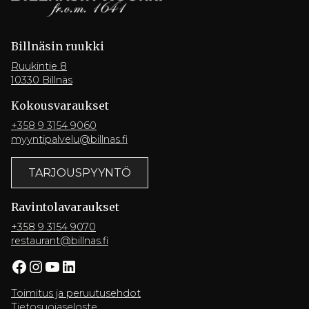
Billnäsin ruukki
Ruukintie 8
10330 Billnäs
Kokousvaraukset
+358 9 3154 9060
myyntipalvelu@billnas.fi
TARJOUSPYYNTÖ
Ravintola­varaukset
+358 9 3154 9070
restaurant@billnas.fi
Facebook
Instagram
YouTube
LinkedIn
Toimitus ja peruutusehdot
Tietosuojaseloste