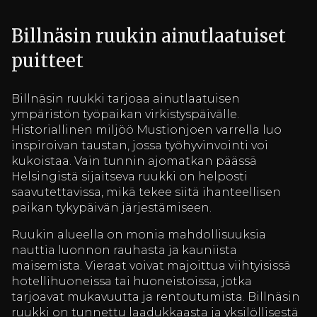
Billnäsin ruukin ainutlaatuiset
puitteet
Billnäsin ruukki tarjoaa ainutlaatuisen
ympäristön työpaikan virkistyspäivälle.
Historiallinen miljöö Mustionjoen varrella luo
inspiroivan taustan, jossa työhyvinvointi voi
kukoistaa. Vain tunnin ajomatkan päässä
Helsingistä sijaitseva ruukki on helposti
saavutettavissa, mikä tekee siitä ihanteellisen
paikan tykypäivän järjestämiseen.
Ruukin alueella on monia mahdollisuuksia
nauttia luonnon rauhasta ja kauniista
maisemista. Vieraat voivat majoittua viihtyisissä
hotellihuoneissa tai huoneistoissa, jotka
tarjoavat mukavuutta ja rentoutumista. Billnäsin
ruukki on tunnettu laadukkaasta ja yksilöllisestä