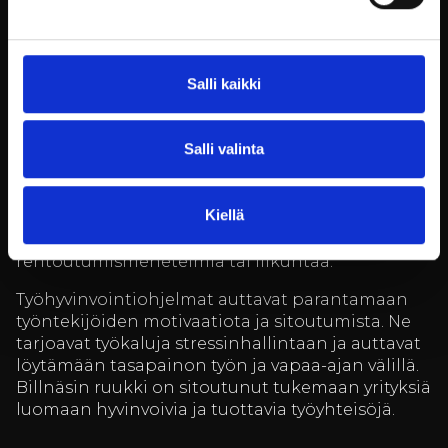
Hyvinvointia tukevat
työhyvinvointiohjelmat
Salli kaikki
Billnäsin ruukki tarjoaa erilaisia
Salli valinta
työhyvinvointiohjelmia, jotka tukevat
työntekijöiden jaksamista ja hyvinvointia.
Ohjelmat voidaan räätälöidä yrityksen tarpeiden
Kiellä
mukaan, ja ne voivat sisältää esimerkiksi
mindfulness-harjoituksia,
rentoutumismenetelmiä tai liikuntaa.
Työhyvinvointiohjelmat auttavat parantamaan
työntekijöiden motivaatiota ja sitoutumista. Ne
tarjoavat työkaluja stressinhallintaan ja auttavat
löytämään tasapainon työn ja vapaa-ajan välillä.
Billnäsin ruukki on sitoutunut tukemaan yrityksiä
luomaan hyvinvoivia ja tuottavia työyhteisöjä.