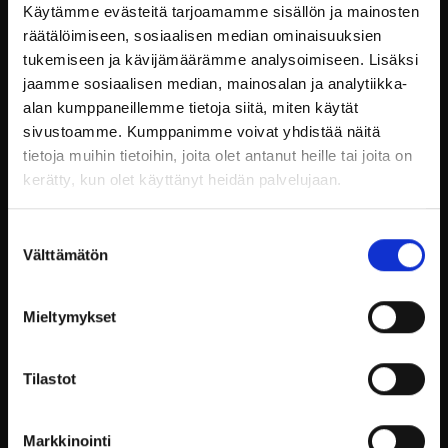
kehollekin.
Käytämme evästeitä tarjoamamme sisällön ja mainosten
räätälöimiseen, sosiaalisen median ominaisuuksien
Tiimihenkeä vahvistavat
tukemiseen ja kävijämäärämme analysoimiseen. Lisäksi
jaamme sosiaalisen median, mainosalan ja analytiikka-
aktiviteetit
alan kumppaneillemme tietoja siitä, miten käytät
sivustoamme. Kumppanimme voivat yhdistää näitä
Billnäsin ruukki tarjoaa
monipuolisia
tietoja muihin tietoihin, joita olet antanut heille tai joita on
aktiviteetteja
, jotka vahvistavat tiimihenkeä ja
kerätty, kun olet käyttänyt heidän palvelujaan.
edistävät työhyvinvointia. Yhteiset kokemukset ja
haasteet auttavat rakentamaan luottamusta ja
Suostumuksen
parantavat yhteistyötä. Aktiviteetit voidaan
Välttämätön
valinta
räätälöidä yrityksen tarpeiden mukaan, mikä
tekee niistä erityisen tehokkaita.
Mieltymykset
Esimerkiksi ryhmätyöskentelyä vaativat tehtävät
tai luovat työpajat voivat tuoda esiin uusia ideoita
ja näkökulmia. Yhteiset hetket luonnossa tai
Tilastot
historiallisessa ympäristössä auttavat tiimiä
hitsautumaan yhteen ja luovat positiivista
energiaa työyhteisöön.
Markkinointi