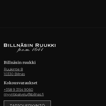
Billnäsin ruukki
Ruukintie 8
10330 Billnäs
Kokousvaraukset
+358 9 3154 9060
myyntipalvelu@billnas.fi
TARJOUSPYYNTÖ