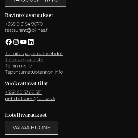
Ravintola­varaukset
+358 9 3154 9070
restaurant@billnas.fi
Facebook
Instagram
YouTube
LinkedIn
Toimitus ja peruutusehdot
Tietosuojaseloste
Töihin meille
Tapahtumatuotannon info
Vuokrattavat tilat
+358 50 3366 551
petri.hiltunen@billnas.fi
Hotelli­varaukset
VARAA HUONE