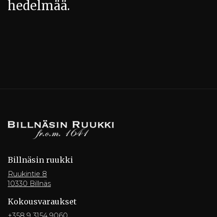
hedelmää.
Billnäsin ruukki
Ruukintie 8
10330 Billnäs
Kokousvaraukset
+358 9 3154 9060