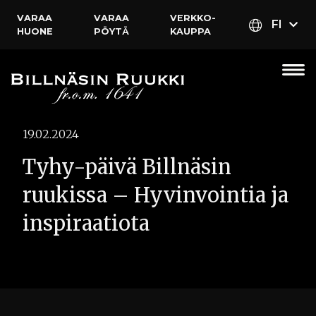
VARAA
VARAA
VERKKO­
FI
HUONE
PÖYTÄ
KAUPPA
19.02.2024
Tyhy-päivä Billnäsin
ruukissa – Hyvinvointia ja
inspiraatiota