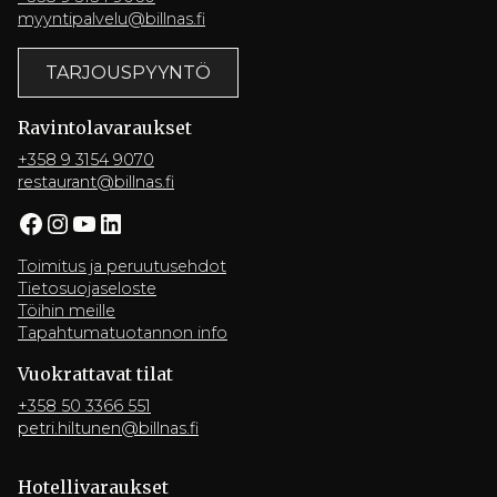
myyntipalvelu@billnas.fi
TARJOUSPYYNTÖ
Ravintola­varaukset
+358 9 3154 9070
restaurant@billnas.fi
Facebook
Instagram
YouTube
LinkedIn
Toimitus ja peruutusehdot
Tietosuojaseloste
Töihin meille
Tapahtumatuotannon info
Vuokrattavat tilat
+358 50 3366 551
petri.hiltunen@billnas.fi
Hotelli­varaukset