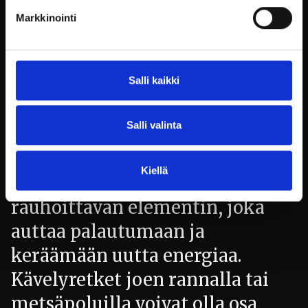
inspiroi uudenlaiseen ajatteluun.
Markkinointi
Tyhy-päivän aikana voi tutustua
ruukin historiaan ja sen
tarjoamiin tarinoihin, jotka
Salli kaikki
rikastuttavat kokemusta ja
antavat perspektiiviä
Salli valinta
nykypäivän työelämään.
Kiellä
Luonto puolestaan tarjoaa
rauhoittavan elementin, joka
auttaa palautumaan ja
keräämään uutta energiaa.
Kävelyretket joen rannalla tai
metsäpoluilla voivat olla osa