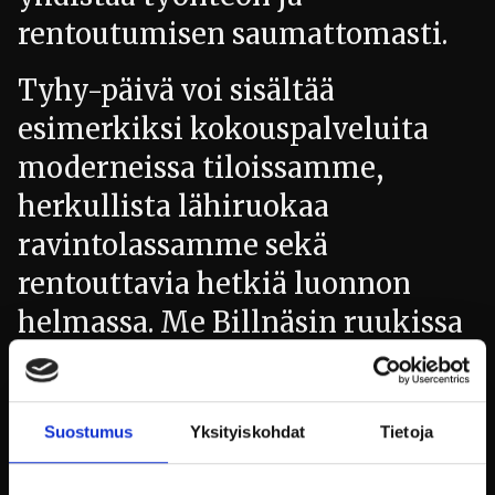
rentoutumisen saumattomasti.
Tyhy-päivä voi sisältää
esimerkiksi kokouspalveluita
moderneissa tiloissamme,
herkullista lähiruokaa
ravintolassamme sekä
rentouttavia hetkiä luonnon
helmassa. Me Billnäsin ruukissa
uskomme, että työhyvinvointi
syntyy monipuolisista
kokemuksista ja yksilöllisestä
Suostumus
Yksityiskohdat
Tietoja
huolenpidosta – siksi jokainen