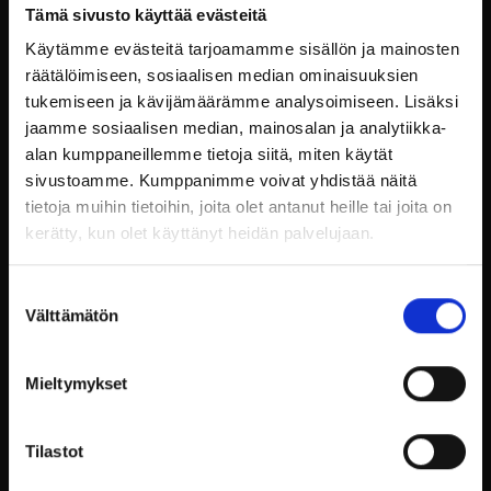
hetki meillä on suunniteltu
Tämä sivusto käyttää evästeitä
Käytämme evästeitä tarjoamamme sisällön ja mainosten
edistämään juuri teidän
räätälöimiseen, sosiaalisen median ominaisuuksien
työyhteisönne hyvinvointia.
tukemiseen ja kävijämäärämme analysoimiseen. Lisäksi
jaamme sosiaalisen median, mainosalan ja analytiikka-
alan kumppaneillemme tietoja siitä, miten käytät
Inspiroidu historiasta ja
sivustoamme. Kumppanimme voivat yhdistää näitä
luonnosta
tietoja muihin tietoihin, joita olet antanut heille tai joita on
kerätty, kun olet käyttänyt heidän palvelujaan.
Billnäsin ruukin historiallinen
Suostumuksen
ympäristö tarjoaa ainutlaatuisen
Välttämätön
valinta
taustan työhyvinvointipäiville.
Ruukin alueella voi aistia
Mieltymykset
menneiden aikojen tunnelman,
Tilastot
joka herättää ajatuksia ja