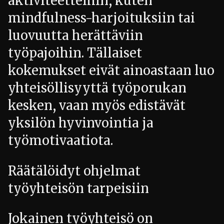
aktiviteetteihin, kuten
mindfulness-harjoituksiin tai
luovuutta herättäviin
työpajoihin. Tällaiset
kokemukset eivät ainoastaan luo
yhteisöllisyyttä työporukan
kesken, vaan myös edistävät
yksilön hyvinvointia ja
työmotivaatiota.
Räätälöidyt ohjelmat
työyhteisön tarpeisiin
Jokainen työyhteisö on