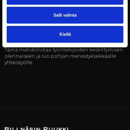
toiveiden mukaisesti.
Yritykset voivat hyödyntää ruukin tarjoamia tiloja
Salli valinta
ja palveluita monin eri tavoin. Olipa kyseessä
sitten tuotejulkistus, asiakastapaaminen tai
henkilöstön virkistyspäivä, Billnäsin ruukki
Kiellä
tarjoaa ympäristön, joka tukee työhyvinvointia ja
edistää yrityksen tavoitteiden saavuttamista.
Tämä mahdollistaa työntekijöiden keskittymisen
olennaiseen ja luo pohjan menestyksekkäälle
yhteistyölle.