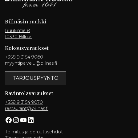
Billnäsin ruukki
Ruukintie 8
10330 Billnäs
Kokousvaraukset
+358 9 3154 9060
myyntipalvelu@billnas.fi
TARJOUSPYYNTÖ
Ravintola­varaukset
+358 9 3154 9070
restaurant@billnas.fi
Facebook
Instagram
YouTube
LinkedIn
Toimitus ja peruutusehdot