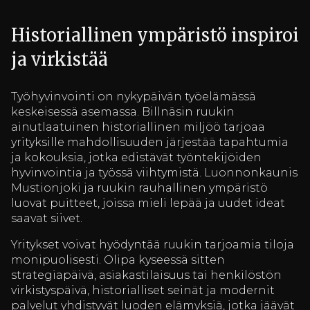
Historiallinen ympäristö inspiroi
ja virkistää
Työhyvinvointi on nykypäivän työelämässä
keskeisessä asemassa. Billnäsin ruukin
ainutlaatuinen historiallinen miljöö tarjoaa
yrityksille mahdollisuuden järjestää tapahtumia
ja kokouksia, jotka edistävät työntekijöiden
hyvinvointia ja työssä viihtymistä. Luonnonkaunis
Mustionjoki ja ruukin rauhallinen ympäristö
luovat puitteet, joissa mieli lepää ja uudet ideat
saavat siivet.
Yritykset voivat hyödyntää ruukin tarjoamia tiloja
monipuolisesti. Olipa kyseessä sitten
strategiapäivä, asiakastilaisuus tai henkilöstön
virkistyspäivä, historialliset seinät ja modernit
palvelut yhdistyvät luoden elämyksiä, jotka jäävät