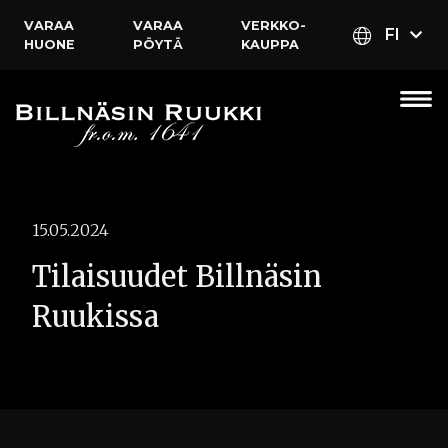
VARAA
VARAA
VERKKO­
FI
HUONE
PÖYTÄ
KAUPPA
15.05.2024
Tilaisuudet Billnäsin
Ruukissa