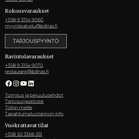
Kokousvaraukset
+358 9 3154 9060
myyntipalvelu@billnas.fi
TARJOUSPYYNTÖ
Ravintola­varaukset
+358 9 3154 9070
restaurant@billnas.fi
Facebook
Instagram
YouTube
LinkedIn
Toimitus ja peruutusehdot
Tietosuojaseloste
Töihin meille
Tapahtumatuotannon info
Vuokrattavat tilat
+358 50 3366 551