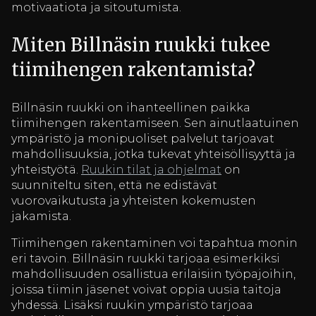
motivaatiota ja sitoutumista.
Miten Billnäsin ruukki tukee
tiimihengen rakentamista?
Billnäsin ruukki on ihanteellinen paikka
tiimihengen rakentamiseen. Sen ainutlaatuinen
ympäristö ja monipuoliset palvelut tarjoavat
mahdollisuuksia, jotka tukevat yhteisöllisyyttä ja
yhteistyötä.
Ruukin tilat ja ohjelmat
on
suunniteltu siten, että ne edistävät
vuorovaikutusta ja yhteisten kokemusten
jakamista.
Tiimihengen rakentaminen voi tapahtua monin
eri tavoin. Billnäsin ruukki tarjoaa esimerkiksi
mahdollisuuden osallistua erilaisiin työpajoihin,
joissa tiimin jäsenet voivat oppia uusia taitoja
yhdessä. Lisäksi ruukin ympäristö tarjoaa