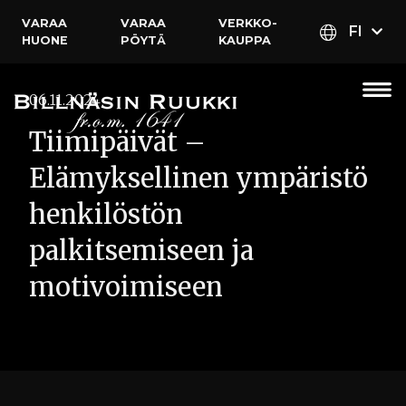
VARAA
VARAA
VERKKO­
FI
HUONE
PÖYTÄ
KAUPPA
06.11.2024
Tiimipäivät –
Elämyksellinen ympäristö
henkilöstön
palkitsemiseen ja
motivoimiseen