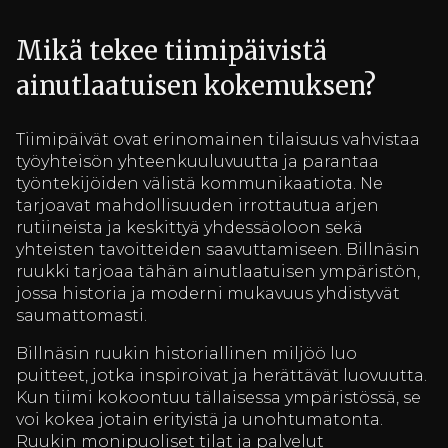
Mikä tekee tiimipäivistä
ainutlaatuisen kokemuksen?
Tiimipäivät ovat erinomainen tilaisuus vahvistaa
työyhteisön yhteenkuuluvuutta ja parantaa
työntekijöiden välistä kommunikaatiota. Ne
tarjoavat mahdollisuuden irrottautua arjen
rutiineista ja keskittyä yhdessäoloon sekä
yhteisten tavoitteiden saavuttamiseen. Billnäsin
ruukki tarjoaa tähän ainutlaatuisen ympäristön,
jossa historia ja moderni mukavuus yhdistyvät
saumattomasti.
Billnäsin ruukin historiallinen miljöö luo
puitteet, jotka inspiroivat ja herättävät luovuutta.
Kun tiimi kokoontuu tällaisessa ympäristössä, se
voi kokea jotain erityistä ja unohtumatonta.
Ruukin monipuoliset tilat ja palvelut