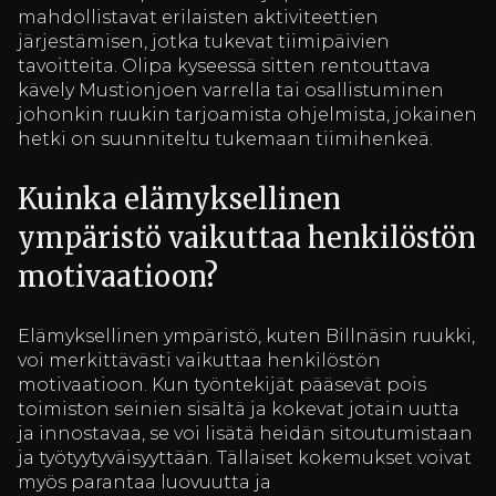
mahdollistavat erilaisten aktiviteettien
järjestämisen, jotka tukevat tiimipäivien
tavoitteita. Olipa kyseessä sitten rentouttava
kävely Mustionjoen varrella tai osallistuminen
johonkin ruukin tarjoamista ohjelmista, jokainen
hetki on suunniteltu tukemaan tiimihenkeä.
Kuinka elämyksellinen
ympäristö vaikuttaa henkilöstön
motivaatioon?
Elämyksellinen ympäristö, kuten Billnäsin ruukki,
voi merkittävästi vaikuttaa henkilöstön
motivaatioon. Kun työntekijät pääsevät pois
toimiston seinien sisältä ja kokevat jotain uutta
ja innostavaa, se voi lisätä heidän sitoutumistaan
ja työtyytyväisyyttään. Tällaiset kokemukset voivat
myös parantaa luovuutta ja