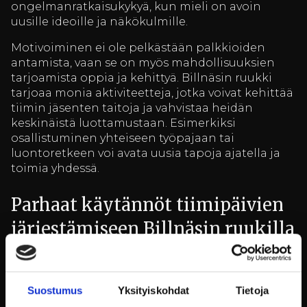
ongelmanratkaisukykyä, kun mieli on avoin
uusille ideoille ja näkökulmille.
Motivoiminen ei ole pelkästään palkkioiden
antamista, vaan se on myös mahdollisuuksien
tarjoamista oppia ja kehittyä. Billnäsin ruukki
tarjoaa monia aktiviteetteja, jotka voivat kehittää
tiimin jäsenten taitoja ja vahvistaa heidän
keskinäistä luottamustaan. Esimerkiksi
osallistuminen yhteiseen työpajaan tai
luontoretkeen voi avata uusia tapoja ajatella ja
toimia yhdessä.
Parhaat käytännöt tiimipäivien
järjestämiseen Billnäsin ruukilla
Jotta tiimipäivät olisivat onnistuneet, on tärkeää
suunnitella ne huolellisesti. Billnäsin ruukki
Suostumus
Yksityiskohdat
Tietoja
tarjoaa monipuolisia aktiviteetteja, joista voi