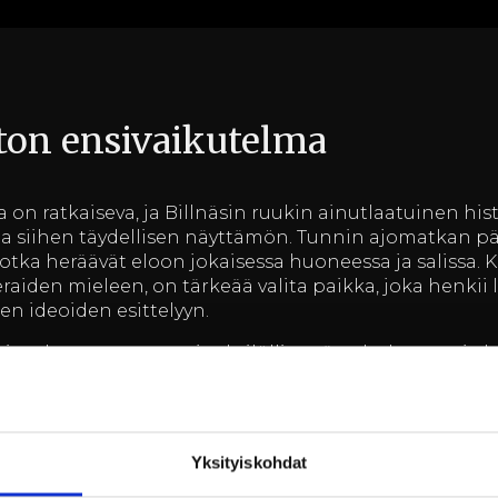
on ensivaikutelma
n ratkaiseva, ja Billnäsin ruukin ainutlaatuinen hist
a siihen täydellisen näyttämön. Tunnin ajomatkan pää
jotka heräävät eloon jokaisessa huoneessa ja salissa. K
eraiden mieleen, on tärkeää valita paikka, joka henkii 
en ideoiden esittelyyn.
ravintola ovat tunnettuja yksilöllisestä palvelustaan ja
illä, voit olla varma, että jokainen yksityiskohta on hu
sitten tuotteen lanseeraus, yrityksen juhla tai muu m
ttä tilaisuutesi on unohtumaton.
Yksityiskohdat