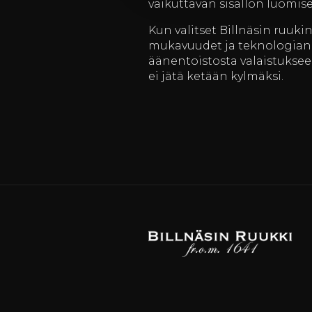
vaikuttavan sisällön luomis
Kun valitset Billnäsin ruuki
mukavuudet ja teknologian. 
äänentoistosta valaistuksee
ei jätä ketään kylmäksi.