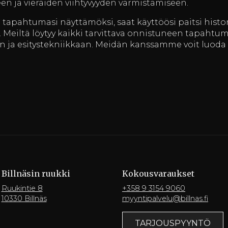
een ja vieraiden viihtyvyyden varmistamiseen.
n tapahtumasi näyttämöksi, saat käyttöösi paitsi histor
Meiltä löytyy kaikki tarvittava onnistuneen tapahtum
n ja esitystekniikkaan. Meidän kanssamme voit luoda 
Billnäsin ruukki
Kokousvaraukset
Ruukintie 8
+358 9 3154 9060
10330 Billnäs
myyntipalvelu@billnas.fi
TARJOUSPYYNTÖ