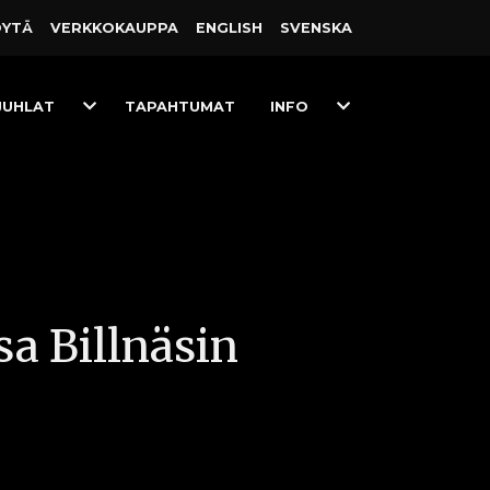
ÖYTÄ
VERKKO­KAUPPA
ENGLISH
SVENSKA
Toggle
Toggle
JUHLAT
TAPAHTUMAT
INFO
Dropdown
Dropdown
sa Billnäsin