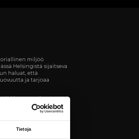
oriallinen miljöö
ssä Helsingistä sijaitseva
un haluat, että
luovuutta ja tarjoaa
 laadukkaasta tarjonnastaan.
olella suunniteltu ja
erkittävä tapahtuma, meidän
Tietoja