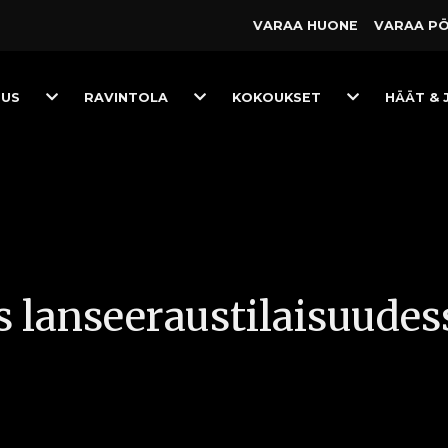
VARAA HUONE
VARAA P
Toggle
Toggle
Toggle
TUS
RAVINTOLA
KOKOUKSET
HÄÄT & 
Dropdown
Dropdown
Dropdown
s lanseeraustilaisuudes