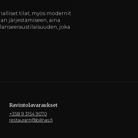
ialliset tilat, myös modernit
an järjestämiseen, aina
lanseeraustilaisuuden, joka
Ravintola­varaukset
+358 9 3154 9070
restaurant@billnas.fi