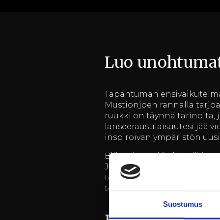
Luo unohtumat
Tapahtuman ensivaikutelma o
Mustionjoen rannalla tarjoa
ruukki on täynnä tarinoita, 
lanseeraustilaisuutesi jää vi
inspiroivan ympäristön uusi
Billnäsin ruukin hotelli ja 
Järjestäessäsi tilaisuutta me
toteutettu. Olipa kyseessä 
tehtävämme on varmistaa, e
Suostumus