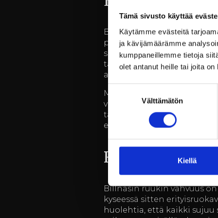
Elämykselliset
Tämä sivusto käyttää eväste
Billnäsin ruukki tarjoaa mo
Käytämme evästeitä tarjoama
perustettu ruukki yhdistää 
ja kävijämäärämme analysoim
soveltuvat niin intiimeihin
kumppaneillemme tietoja siitä
tapahtumasi räätälöinnin juur
olet antanut heille tai joita o
asiakastilaisuus tai työpaja.
Suostumuksen
Meillä on kokemusta monen
Välttämätön
valinta
valmiina auttamaan sinua kai
tarjoavat mieleenpainuvan k
elämyksellinen ympäristö ja
Räätälöidyt pa
Kiellä
Billnäsin ruukin vahvuus on
kyseessä sitten erityisruok
huolehtia, että kaikki suju