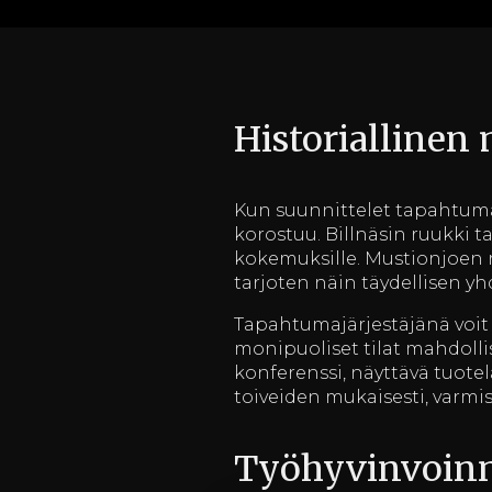
Historiallinen
Kun suunnittelet tapahtumaa
korostuu. Billnäsin ruukki t
kokemuksille. Mustionjoen r
tarjoten näin täydellisen yh
Tapahtumajärjestäjänä voit l
monipuoliset tilat mahdolli
konferenssi, näyttävä tuotel
toiveiden mukaisesti, varmist
Työhyvinvoinn