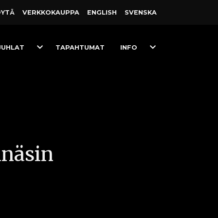
ÖYTÄ
VERKKO­KAUPPA
ENGLISH
SVENSKA
Toggle
Toggle
JUHLAT
TAPAHTUMAT
INFO
Dropdown
Dropdown
lnäsin