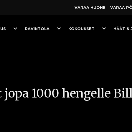
VARAA HUONE
VARAA P
Toggle
Toggle
Toggle
TUS
RAVINTOLA
KOKOUKSET
HÄÄT & 
Dropdown
Dropdown
Dropdown
jopa 1000 hengelle Bil