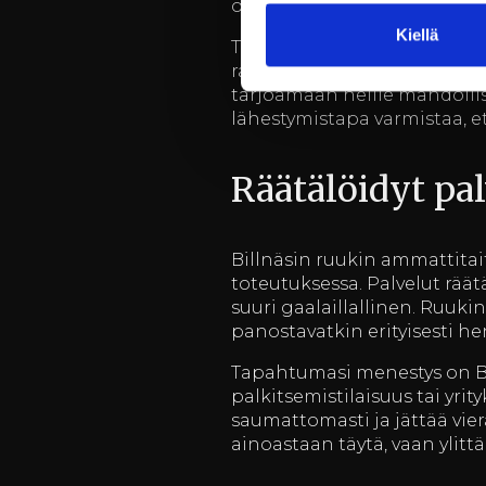
oleskeluun kuin pidempiaik
Kiellä
Tapahtuman jälkeen vieraat vo
rakennuksiin ja niiden tarin
tarjoamaan heille mahdolli
lähestymistapa varmistaa, et
Räätälöidyt pa
Billnäsin ruukin ammattita
toteutuksessa. Palvelut rää
suuri gaalaillallinen. Ruuk
panostavatkin erityisesti h
Tapahtumasi menestys on Bill
palkitsemistilaisuus tai yri
saumattomasti ja jättää vie
ainoastaan täytä, vaan ylitt