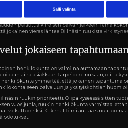
aiseenkin majoittumiseen.
Salli valinta
ivat virkistäytyä kävelyllä joen rannalla tai tutustua 
oihin. Hotellin palvelut on suunniteltu tukemaan vier
suuden palautua kiireisen päivän jälkeen. Tämä koko
tä jokainen vieras lähtee Billnäsin ruukista virkistyne
lvelut jokaiseen tapahtumaa
itoinen henkilökunta on valmiina auttamaan tapahtu
tälöidään aina asiakkaan tarpeiden mukaan, olipa kysee
in henkilökunta ymmärtää, että jokainen tapahtuma on 
enkilökohtaiseen palveluun ja yksityiskohtien huomio
näsin ruukin prioriteetti. Olipa kyseessä sitten tuote-
tyksen vuosijuhla, ruukin henkilökunta varmistaa, ett
raat vaikuttuneiksi. Kokenut tiimi auttaa sinua luoma
ää odotukset.