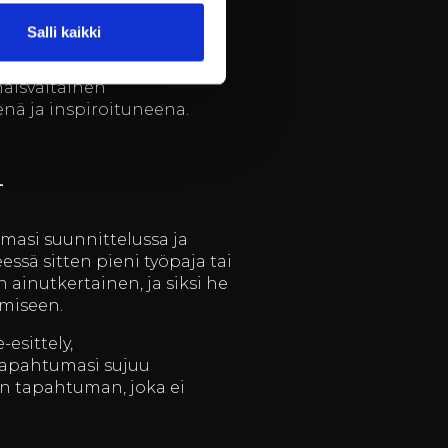
Salli kaikki
ruukin historiallisiin
aiden hyvinvointia ja
naisvaltainen
enä ja inspiroituneena.
n
masi suunnittelussa ja
ssä sitten pieni työpaja tai
ainutkertainen, ja siksi he
imiseen.
esittely,
ä tapahtumasi sujuu
an tapahtuman, joka ei