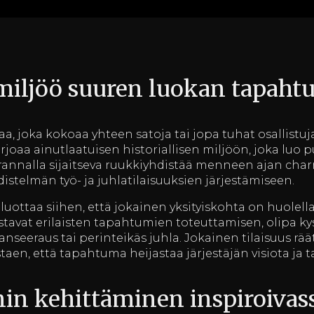
 miljöö suuren luokan tapaht
, joka kokoaa yhteen satoja tai jopa tuhat osallistuj
arjoaa ainutlaatuisen historiallisen miljöön, joka luo
annalla sijaitseva ruukkiyhdistää menneen ajan charm
distelmän työ- ja juhlatilaisuuksien järjestämiseen.
uottaa siihen, että jokainen yksityiskohta on huolell
stavat erilaisten tapahtumien toteuttamisen, olipa kys
anseeraus tai perinteikäs juhla. Jokainen tilaisuus r
aen, että tapahtuma heijastaa järjestäjän visiota ja ta
in kehittäminen inspiroivas