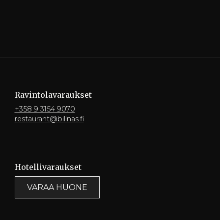
Ravintola­varaukset
+358 9 3154 9070
restaurant@billnas.fi
Hotelli­varaukset
VARAA HUONE