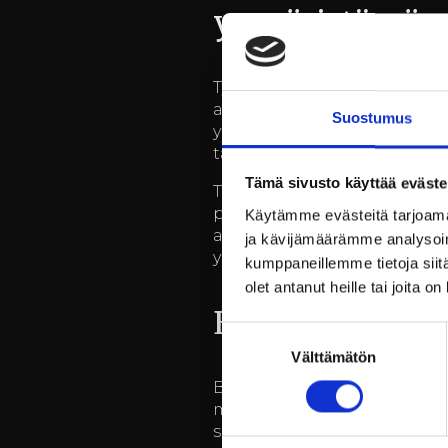
ympäristössä
Työhyvinvointi on nykypäivä
asiakasyrityksilleen mahdol
Suostumus
yhdistävät työn ja virkistyks
tarjoavat rauhoittavan taust
Tämä sivusto käyttää eväste
Tapahtumat Billnäsin ruuki
pysyvän vaikutuksen ja edist
Käytämme evästeitä tarjoama
asiakastilaisuus, ruukin ympä
ja kävijämäärämme analysoim
yrityksiä vahvistamaan tiimi
kumppaneillemme tietoja siitä
olet antanut heille tai joita o
Elämykselliset
Suostumuksen
Välttämätön
valinta
Billnäsin ruukin hotelli ja
mahdollisuuden rentoutua ja
sisustetuista hotellihuoneis