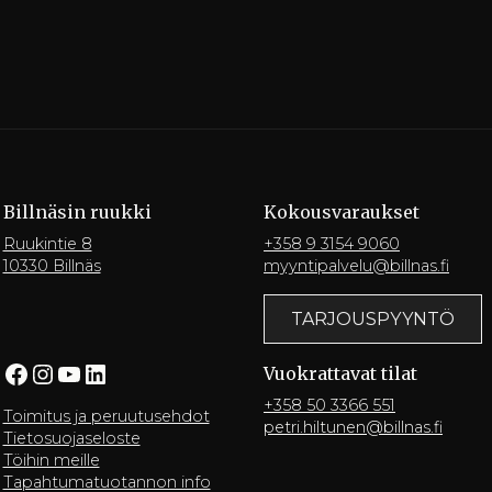
Billnäsin ruukki
Kokousvaraukset
Ruukintie 8
+358 9 3154 9060
10330 Billnäs
myyntipalvelu@billnas.fi
TARJOUSPYYNTÖ
Facebook
Instagram
YouTube
LinkedIn
Vuokrattavat tilat
+358 50 3366 551
Toimitus ja peruutusehdot
petri.hiltunen@billnas.fi
Tietosuojaseloste
Töihin meille
Tapahtumatuotannon info