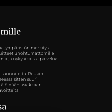
umille
aa, ympäristön merkitys
 puitteet unohtumattomille
ia ja nykyaikaista palvelua,
a suunniteltu. Ruukin
eessä sitten suuri
äätälöidään asiakkaan
voitteita.
sa