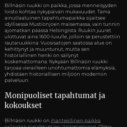
Billnäsin ruukki on paikka, jossa menneisyyden
loisto kohtaa nykypäivän mukavuudet. Tämä
ainutlaatuinen tapahtumapaikka sijaitsee
idyllisessä Mustionjoen maisemassa, vain tunnin
ajomatkan päässä Helsingistä. Ruukin juuret
ulottuvat aina 1600-luvulle, jolloin se perustettiin
rautaruukkina. Vuosisatojen saatossa alue on
kehittynyt ja muuntunut, mutta sen
historiallinen henki on säilynyt
koskemattomana. Nykyään Billnäsin ruukki
tarjoaa vierailleen unohtumattomia elämyksiä,
yhdistäen historiallisen miljöön moderniin
palveluun.
Monipuoliset tapahtumat ja
kokoukset
Billnäsin ruukki on
ihanteellinen paikka
erilaisten tapahtumien järjestämiseen
. Olipa