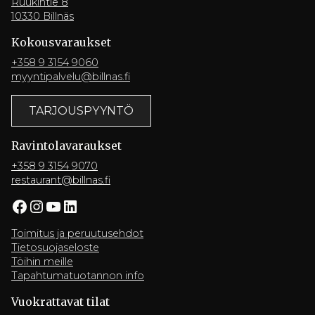
Ruukintie 8
10330 Billnäs
Kokousvaraukset
+358 9 3154 9060
myyntipalvelu@billnas.fi
TARJOUSPYYNTÖ
Ravintola­varaukset
+358 9 3154 9070
restaurant@billnas.fi
Facebook
Instagram
YouTube
LinkedIn
Toimitus ja peruutusehdot
Tietosuojaseloste
Töihin meille
Tapahtumatuotannon info
Vuokrattavat tilat