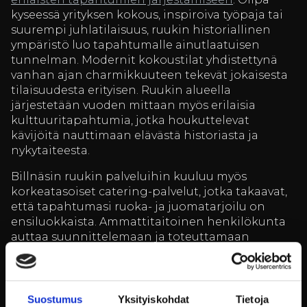
kyseessä yrityksen kokous, inspiroiva työpaja tai
suurempi juhlatilaisuus, ruukin historiallinen
ympäristö luo tapahtumalle ainutlaatuisen
tunnelman. Modernit kokoustilat yhdistettynä
vanhan ajan charmikkuuteen tekevät jokaisesta
tilaisuudesta erityisen. Ruukin alueella
järjestetään vuoden mittaan myös erilaisia
kulttuuritapahtumia, jotka houkuttelevat
kävijöitä nauttimaan elävästä historiasta ja
nykytaiteesta.
Billnäsin ruukin palveluihin kuuluu myös
korkeatasoiset catering-palvelut, jotka takaavat,
että tapahtumasi ruoka- ja juomatarjoilu on
ensiluokkaista. Ammattitaitoinen henkilökunta
auttaa suunnittelemaan ja toteuttamaan
tapahtumat alusta loppuun saakka, varmistaen,
että jokainen yksityiskohta on huolella mietitty.
Olipa kyseessä sitten intiimi illallinen
historiallisessa ympäristössä tai suuri
Suostumus
Yksityiskohdat
Tietoja