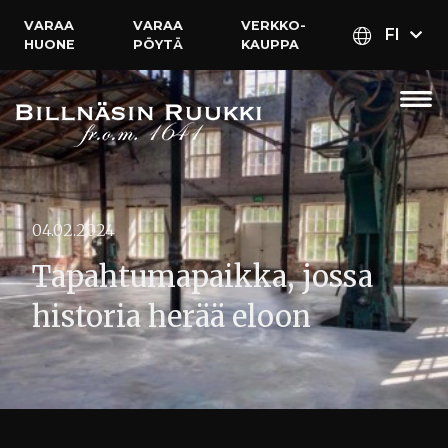
VARAA
VARAA
VERKKO­
FI
HUONE
PÖYTÄ
KAUPPA
04.02.2024
Tapahtumapaikka, jossa
historia herää eloon