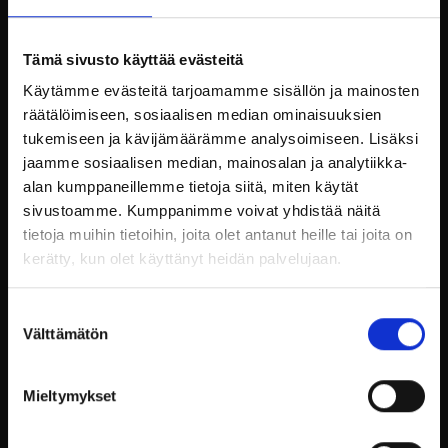
yritystapahtuma, Billnäsin ruukki tarjoaa
puitteet, jotka tekevät hetkestä ikimuistoisen.
Tämä sivusto käyttää evästeitä
Majoitus- ja ravintolapalvelut
Käytämme evästeitä tarjoamamme sisällön ja mainosten
räätälöimiseen, sosiaalisen median ominaisuuksien
Billnäsin ruukin hotelli ja ravintola ovat
tukemiseen ja kävijämäärämme analysoimiseen. Lisäksi
tunnettuja erinomaisesta palvelustaan ja
jaamme sosiaalisen median, mainosalan ja analytiikka-
yksilöllisestä otteestaan. Jokainen vieras saa
alan kumppaneillemme tietoja siitä, miten käytät
kokea henkilökohtaista huolenpitoa ja nauttia
sivustoamme. Kumppanimme voivat yhdistää näitä
laadukkaista majoitus- ja ravintolapalveluista.
tietoja muihin tietoihin, joita olet antanut heille tai joita on
kerätty, kun olet käyttänyt heidän palvelujaan.
Hotellin huoneet ja huoneistot
on sisustettu
huolella, kunnioittaen alueen rikasta historiaa,
mutta unohtamatta nykyaikaisen matkailijan
Suostumuksen
tarpeita. Täällä voit herätä lintujen lauluun ja
Välttämätön
valinta
nukahtaa joen solinaan, unohtamatta
hetkeksikään, että olet osa jotakin suurempaa
tarinaa.
Mieltymykset