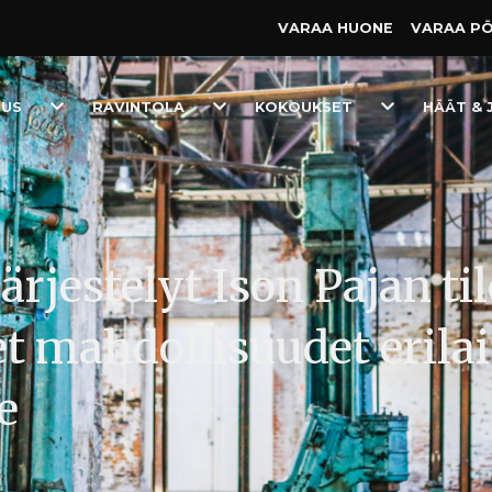
VARAA HUONE
VARAA P
Toggle
Toggle
Toggle
TUS
RAVINTOLA
KOKOUKSET
HÄÄT & 
Dropdown
Dropdown
Dropdown
jestelyt Ison Pajan til
 mahdollisuudet erilais
e