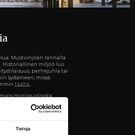
ia
velua. Mustionjoen rannalla
 Historiallinen miljöö luo
ystilaisuus, perhejuhla tai
ukin sydämeen, missä
kemmin
täältä.
, myös monipuolisista
iettoihin kuin suurempiinkin
lliseen palveluun ja
ttaa sinua
Tietoja