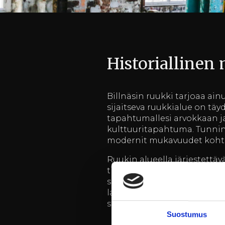
Historiallinen
Billnäsin ruukki tarjoaa ain
sijaitseva ruukkialue on täy
tapahtumallesi arvokkaan ja
kulttuuritapahtuma. Tunnin 
modernit mukavuudet kohta
Ruukin alueella järjestettä
tiloista. Ison Pajan tilat o
seminaareihin. Jokainen til
laadukkaaseen toteutukseen
suunnittelemaan ja toteutt
Suostumus