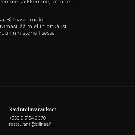
ja teemme kaikkemme, jotta se
ä, Billnäsin ruukin
umasi jää mieliin pitkäksi
uukin historiallisessa
Ravintola­varaukset
+358 9 3154 9070
restaurant@billnas.fi