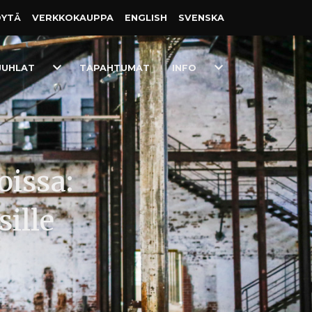
ÖYTÄ
VERKKO­KAUPPA
ENGLISH
SVENSKA
Toggle
Toggle
JUHLAT
TAPAHTUMAT
INFO
Dropdown
Dropdown
oissa:
ille