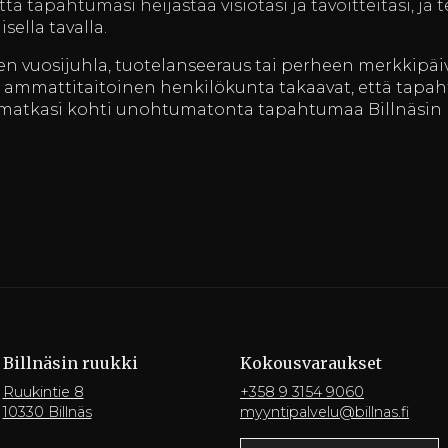
että tapahtumasi heijastaa visiotasi ja tavoitteitasi, 
ella tavalla.
sen vuosijuhla, tuotelanseeraus tai perheen merkkipäiv
 ammattitaitoinen henkilökunta takaavat, että tapaht
 matkasi kohti unohtumatonta tapahtumaa Billnäsin r
Billnäsin ruukki
Kokousvaraukset
Ruukintie 8
+358 9 3154 9060
10330 Billnäs
myyntipalvelu@billnas.fi