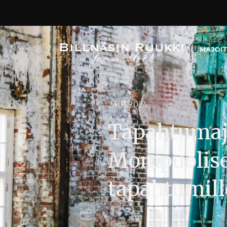
MAJOI
24.01.2024
Tapahtumajär
Monipuoliset
tapahtumill