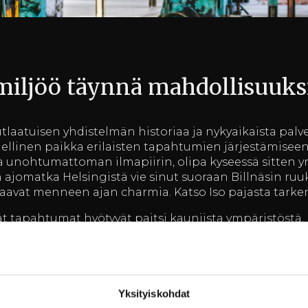
 miljöö täynnä mahdollisuuks
utlaatuisen yhdistelmän historiaa ja nykyaikaista pal
dellinen paikka erilaisten tapahtumien järjestämiseen.
 unohtumattoman ilmapiirin, olipa kyseessä sitten yrit
ajomatka Helsingistä vie sinut suoraan Billnäsin ru
avat menneen ajan charmia. Katso Iso pajasta tar
vät tapahtumat hyötyvät paitsi kauniista ympäristöstä
vat muunneltavissa ja soveltuvat niin intiimeihin illanv
aisuus on meille tärkeä, ja panostamme vahvasti yksilö
. Billnäsin ruukin ammattitaitoinen henkilökunta au
amaan tapahtuman, joka ylittää odotuksesi.
Yksityiskohdat