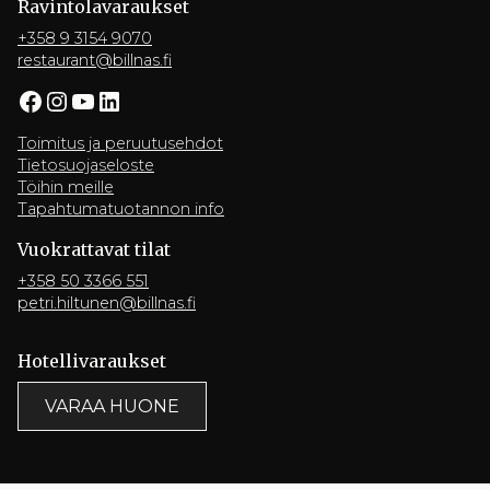
Ravintola­varaukset
+358 9 3154 9070
restaurant@billnas.fi
Facebook
Instagram
YouTube
LinkedIn
Toimitus ja peruutusehdot
Tietosuojaseloste
Töihin meille
Tapahtumatuotannon info
Vuokrattavat tilat
+358 50 3366 551
petri.hiltunen@billnas.fi
Hotelli­varaukset
VARAA HUONE