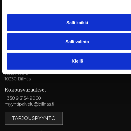
Salli kaikki
Salli valinta
Kiellä
Billnäsin ruukki
Ruukintie 8
10330 Billnäs
Kokousvaraukset
+358 9 3154 9060
myyntipalvelu@billnas.fi
TARJOUSPYYNTÖ