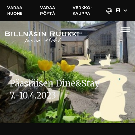
VARAA
VARAA
VERKKO­
FI
HUONE
PÖYTÄ
KAUPPA
Pääsiäisen Dine&Stay
7.-10.4.2023