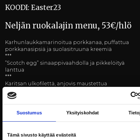
KOODI: Easter23
Neljän ruokalajin menu, 53€/hlö
Karhunlaukkamarinoitua porkkanaa, puffattua
porkkanasipsiä ja suolasitruuna kreemiä
***
”Scotch egg” sinaappivaahdolla ja pikkelöityä
lanttua
***
Karitsan ulkofilettä, anjovis maustettua
perunakakkua, savustettua sipulipyrettä ja
karitsalietä
***
Glaseerattua suklaamoussea,
Suostumus
Yksityiskohdat
Tieto
marshmallowvaahtoa, säilöttyä aprikoosia ja
maissikeksiä
Tämä sivusto käyttää evästeitä
Billnäsin ruukin ravintolassa tajolla