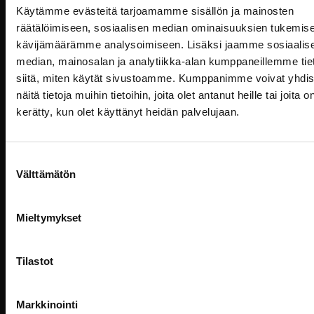
pääsiäismenu 7.-10.4.2023 seuraavasti:
Käytämme evästeitä tarjoamamme sisällön ja mainosten
Pe 7.4 klo 12:00 alkaen
räätälöimiseen, sosiaalisen median ominaisuuksien tukemise
La 8.4. klo 12:00 alkaen
kävijämäärämme analysoimiseen. Lisäksi jaamme sosiaalis
Su 9.4. klo 12:00 alkaen
median, mainosalan ja analytiikka-alan kumppaneillemme tie
Ma 10.4 klo 12:00 alkaen
siitä, miten käytät sivustoamme. Kumppanimme voivat yhdis
näitä tietoja muihin tietoihin, joita olet antanut heille tai joita o
Tiedustelut ja varaukset:
kerätty, kun olet käyttänyt heidän palvelujaan.
Pakettivaraukset
Pöytävaraukset
Suostumuksen
Välttämätön
valinta
Hotellitiedustelut: myyntipalvelu@billnas.fi / 09
3154 9060
Mieltymykset
Ravintolatiedustelut:
restaurant@billnas.fi
/ 09
3154 9070
Tilastot
Markkinointi