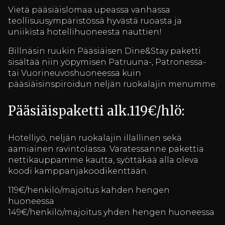
Vietä pääsiäislomaa upeassa vanhassa
teollisuusympäristössä hyvästä ruoasta ja
uniikista hotellihuoneesta nauttien!
Billnäsin ruukin Pääsiäisen Dine&Stay paketti
sisältää niin yöpymisen Patruuna-, Patronessa-
tai Vuorineuvoshuoneessa kuin
pääsiäisinspiroidun neljän ruokalajin menumme.
Pääsiäispaketti alk.119€/hlö:
Hotelliyö, neljän ruokalajin illallinen sekä
aamiainen ravintolassa. Varatessanne pakettia
nettikauppamme kautta, syöttäkää alla oleva
koodi kamppanjakoodikenttään.
119€/henkilö/majoitus kahden hengen
huoneessa
149€/henkilö/majoitus yhden hengen huoneessa