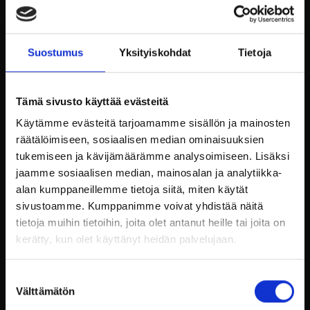
Tervetuloa nauttimaan kesäillasta Billnäsin
ruukin Scarlett O’Karis terassille.
Suostumus
Yksityiskohdat
Tietoja
Recover esiintyy 4.7.2025 kello 19:30 alkaen.
Recover on Raaseporilainen Rock -bändi.
Perustettu vuonna 2020 pienenä triona josta
Tämä sivusto käyttää evästeitä
nopeasti tuli kunnon bändi.
Käytämme evästeitä tarjoamamme sisällön ja mainosten
Kokoonpanoon kuuluu Anders Smeds, Janne
räätälöimiseen, sosiaalisen median ominaisuuksien
Vidfält, Fredrik Lindholm, Oliver Gustafsson ja
tukemiseen ja kävijämäärämme analysoimiseen. Lisäksi
Staffan Lundmark.
Recoverin dynaamisessa biisilistassa on
jaamme sosiaalisen median, mainosalan ja analytiikka-
rokkaavia cover -biisejä niin Stig:ltä ja Green
alan kumppaneillemme tietoja siitä, miten käytät
Day:ltä aina Tina Turneriin ja Roxetteen.
sivustoamme. Kumppanimme voivat yhdistää näitä
tietoja muihin tietoihin, joita olet antanut heille tai joita on
kerätty, kun olet käyttänyt heidän palvelujaan.
Suostumuksen
Välttämätön
valinta