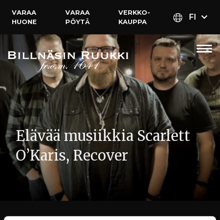
VARAA
VARAA
VERKKO­
FI
HUONE
PÖYTÄ
KAUPPA
Elävää musiikkia Scarlett
O’Karis, Recover