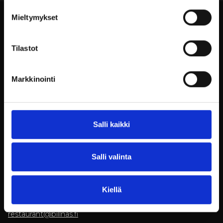
Mieltymykset
Tilastot
Billnäsin ruukki
Markkinointi
Ruukintie 8
10330 Billnäs
Kokousvaraukset
Salli kaikki
+358 9 3154 9060
myyntipalvelu@billnas.fi
Salli valinta
TARJOUSPYYNTÖ
Ravintola­varaukset
Kiellä
+358 9 3154 9070
restaurant@billnas.fi