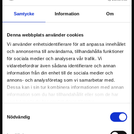
Välkomna med och njuta av sommarkvällen på
Billnäs bruks Scarlett O’Karis terass.
Samtycke
Information
Om
Recover uppträder 4.7.2025 från klockan 19:30.
Denna webbplats använder cookies
Recover är ett rockband från Raseborg.
Grundades 2020 som en liten trio som snabbt
Vi använder enhetsidentifierare för att anpassa innehållet
blev ett ordentligt band.
och annonserna till användarna, tillhandahålla funktioner
I uppställningen är Anders Smeds, Janne Vidfält,
för sociala medier och analysera vår trafik. Vi
Fredrik Lindholm, Oliver Gustafsson och Staffan
vidarebefordrar även sådana identifierare och annan
Lundmark.
information från din enhet till de sociala medier och
Recovers dynamiska låtlista innehåller rockiga
annons- och analysföretag som vi samarbetar med.
coverlåtar från Stig och Green Day till Tina Turner
Dessa kan i sin tur kombinera informationen med annan
och Roxette.
information som du har tillhandahållit eller som de har
samlat in när du har använt deras tjänster.
Samtyckesval
Nödvändig