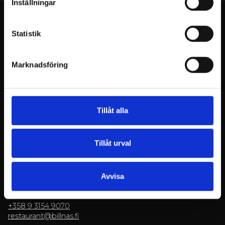
Inställningar
Statistik
Marknadsföring
Billnäsin ruukki
Ruukintie 8
10330 Billnäs
Tillåt alla
Konferenser
+358 9 3154 9060
myyntipalvelu@billnas.fi
Tillåt urval
BE OM OFFERT
Avvisa
Restaurang
+358 9 3154 9070
restaurant@billnas.fi