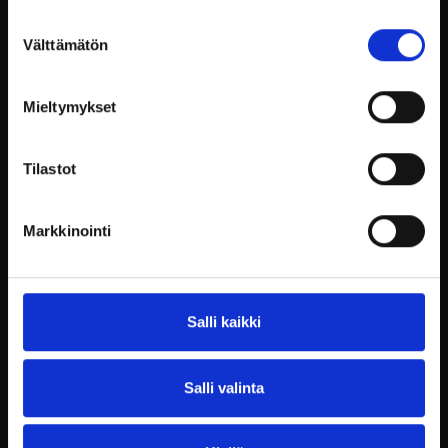
Suostumuksen
Välttämätön
valinta
Mieltymykset
Tilastot
Markkinointi
Salli kaikki
Salli valinta