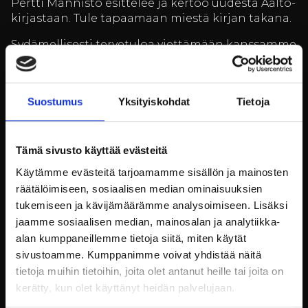
Pertti Männistö esittelee ja kertoo uudesta Aalto-
kirjastaan. Tule tapaamaan miestä kirjan takana.
Sydämellisesti tervetuloa viettämään kanssamme
syksyistä antiikki viikonloppua!
Ruukin kehuttu ravintola palvelee kävijöitä ja
kakkukahvila Ellen houkuttaa maistelemaan
Suostumus
Yksityiskohdat
Tietoja
suussa sulavaa Ellen Svinhuvudin kakkua. Myös
viinibaari löytyy, joten lasillinen kuohuvaa
ostosten lomassa onnistuu.
Tämä sivusto käyttää evästeitä
Käytämme evästeitä tarjoamamme sisällön ja mainosten
Avoinna:
räätälöimiseen, sosiaalisen median ominaisuuksien
tukemiseen ja kävijämäärämme analysoimiseen. Lisäksi
Avoinna klo 10.00 – 16.00 molempina päivinä
jaamme sosiaalisen median, mainosalan ja analytiikka-
alan kumppaneillemme tietoja siitä, miten käytät
SIsäänpääsy messualueelle on 8€,
sivustoamme. Kumppanimme voivat yhdistää näitä
maksuvälineinä käy korttimaksu (lähimaksu) tai
tietoja muihin tietoihin, joita olet antanut heille tai joita on
käteinen.
kerätty, kun olet käyttänyt heidän palvelujaan.