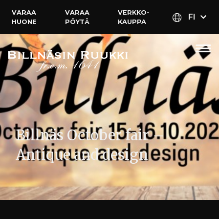
VARAA
VARAA
VERKKO­
FI
HUONE
PÖYTÄ
KAUPPA
Billnäs October fair –
Antique and design