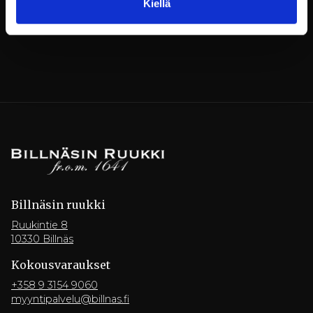
Kiellä
Billnäsin ruukki
Ruukintie 8
10330 Billnäs
Kokousvaraukset
+358 9 3154 9060
myyntipalvelu@billnas.fi