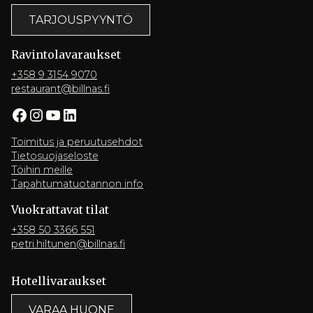
TARJOUSPYYNTÖ
Ravintola­varaukset
+358 9 3154 9070
restaurant@billnas.fi
Facebook
Instagram
YouTube
LinkedIn
Toimitus ja peruutusehdot
Tietosuojaseloste
Töihin meille
Tapahtumatuotannon info
Vuokrattavat tilat
+358 50 3366 551
petri.hiltunen@billnas.fi
Hotelli­varaukset
VARAA HUONE