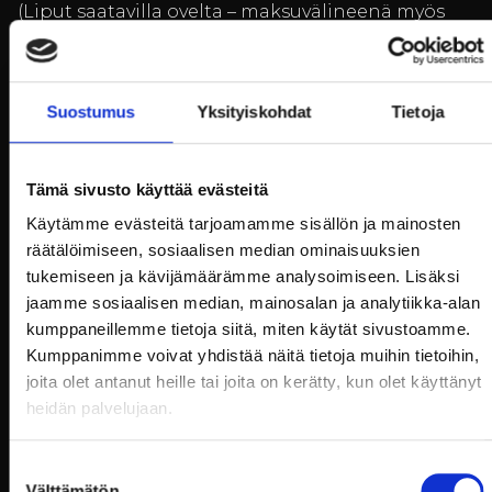
(Liput saatavilla ovelta – maksuvälineenä myös
kortti)
Tapahtuma-alueella:
Suostumus
Yksityiskohdat
Tietoja
Yli
10 000 kävijää
vuosittain
Maksuton pysäköinti
Tämä sivusto käyttää evästeitä
Sähköautojen latauspisteitä
Ravintolat ja kahvilat:
Käytämme evästeitä tarjoamamme sisällön ja mainosten
räätälöimiseen, sosiaalisen median ominaisuuksien
Näytteilleasettajat:
tukemiseen ja kävijämäärämme analysoimiseen. Lisäksi
jaamme sosiaalisen median, mainosalan ja analytiikka-alan
kumppaneillemme tietoja siitä, miten käytät sivustoamme.
Iso pajassa:
yli 100 kauppiasta
Ulkoalueella Antiikkitorilla:
yli 30 kauppiasta
Kumppanimme voivat yhdistää näitä tietoja muihin tietoihin,
joita olet antanut heille tai joita on kerätty, kun olet käyttänyt
Tapahtuman järjestää
Tammitori
, joka on tuonut
heidän palvelujaan.
antiikin ilosanomaa Billnäsiin jo yli 10 vuoden
ajan. Tule nauttimaan historian havinasta,
Suostumuksen
uniikeista esineistä ja kesäisestä tunnelmasta –
Välttämätön