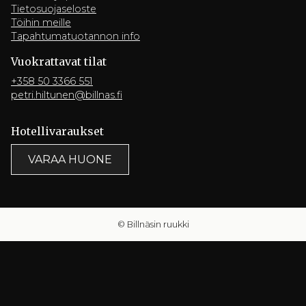
Tietosuojaseloste
Töihin meille
Tapahtumatuotannon info
Vuokrattavat tilat
+358 50 3366 551
petri.hiltunen@billnas.fi
Hotelli­varaukset
VARAA HUONE
© Billnäsin ruukki