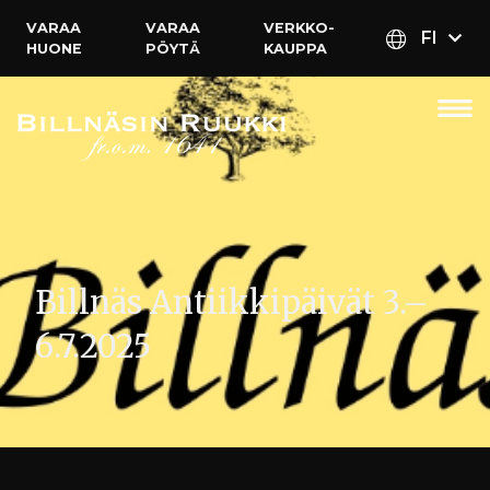
VARAA
VARAA
VERKKO­
FI
HUONE
PÖYTÄ
KAUPPA
Billnäs Antiikkipäivät 3.–
6.7.2025