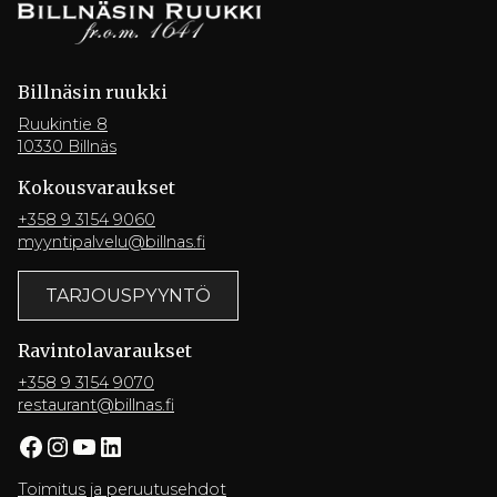
Billnäsin ruukki
Ruukintie 8
10330 Billnäs
Kokousvaraukset
+358 9 3154 9060
myyntipalvelu@billnas.fi
TARJOUSPYYNTÖ
Ravintola­varaukset
+358 9 3154 9070
restaurant@billnas.fi
Facebook
Instagram
YouTube
LinkedIn
Toimitus ja peruutusehdot