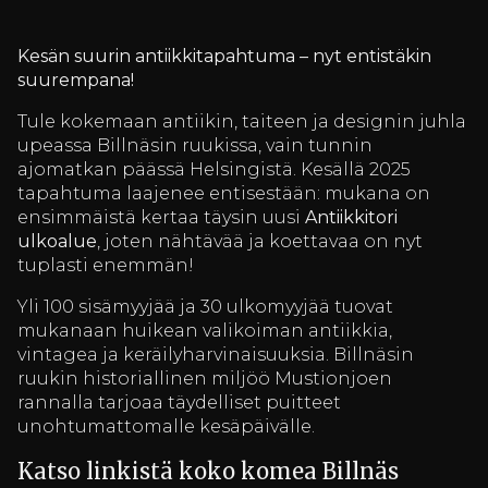
Kesän suurin antiikkitapahtuma – nyt entistäkin
suurempana!
Tule kokemaan antiikin, taiteen ja designin juhla
upeassa Billnäsin ruukissa, vain tunnin
ajomatkan päässä Helsingistä. Kesällä 2025
tapahtuma laajenee entisestään: mukana on
ensimmäistä kertaa täysin uusi
Antiikkitori
ulkoalue
, joten nähtävää ja koettavaa on nyt
tuplasti enemmän!
Yli 100 sisämyyjää ja 30 ulkomyyjää tuovat
mukanaan huikean valikoiman antiikkia,
vintagea ja keräilyharvinaisuuksia. Billnäsin
ruukin historiallinen miljöö Mustionjoen
rannalla tarjoaa täydelliset puitteet
unohtumattomalle kesäpäivälle.
Katso linkistä koko komea Billnäs