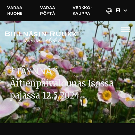
VARAA
VARAA
VERKKO­
FI
HUONE
PÖYTÄ
KAUPPA
*TÄYNNÄ*
Äitienpäivälounas Isossa
pajassa 12.5.2024