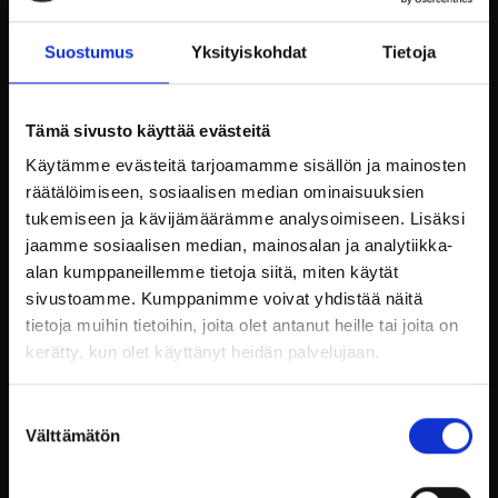
Paahdettuja Svarfarsin juureksi
Jälkiruoka buffet:
Suostumus
Yksityiskohdat
Tietoja
Vadelma mousse kakku
Sacherkakku
Tämä sivusto käyttää evästeitä
Macarons
Käytämme evästeitä tarjoamamme sisällön ja mainosten
räätälöimiseen, sosiaalisen median ominaisuuksien
Hinnat:
tukemiseen ja kävijämäärämme analysoimiseen. Lisäksi
jaamme sosiaalisen median, mainosalan ja analytiikka-
Menun hinta 42€/hlö.
alan kumppaneillemme tietoja siitä, miten käytät
Lapset alle 12v – 50%.
sivustoamme. Kumppanimme voivat yhdistää näitä
tietoja muihin tietoihin, joita olet antanut heille tai joita on
OHJELMA
:
kerätty, kun olet käyttänyt heidän palvelujaan.
Pietilä Salomaa Duo
Suostumuksen
Laulava kitaristi Petri Pietilä sekä saksofonisti
Välttämätön
valinta
Johannes Salomaa soittavat tunnelmallista ja
hyväntuulista musiikkia äitienpäivän kunniaksi.