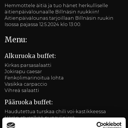
Hemmottele äitiä ja tuo hänet herkulliselle
äitienpäivälounaalle Billnäsin ruukkiin!
Äitienpäivälounas tarjoillaan Billnäsin ruukin
Isossa pajassa 12.5.2024 klo 13:00.
Menu:
Alkuruoka buffet:
Kirkas parsasalaatti
Jokirapu caesar
Fenkolimarinoitua lohta
Vasikka carpaccio
Vihreä salaatti
Pääruoka buffet:
Haudutettua turskaa chili voi-kastikkeessa
Härän etuselkää punaviinissä
Rosmariini parmesaani perunat