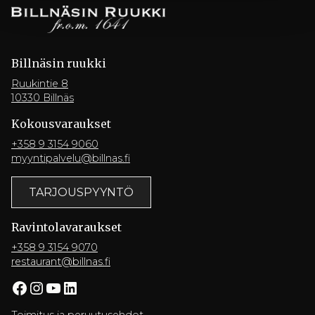
Billnäsin ruukki
Ruukintie 8
10330 Billnäs
Kokousvaraukset
+358 9 3154 9060
myyntipalvelu@billnas.fi
TARJOUSPYYNTÖ
Ravintola­varaukset
+358 9 3154 9070
restaurant@billnas.fi
Facebook
Instagram
YouTube
LinkedIn