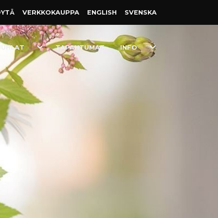
ÖYTÄ
VERKKO­KAUPPA
ENGLISH
SVENSKA
Toggle
Toggle
JUHLAT
TAPAHTUMAT
INFO
Dropdown
Dropdown