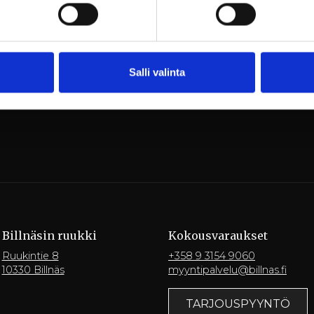
a allergiat huomioidaan ennakkoilmoituksesta.
Salli valinta
Billnäsin ruukki
Kokousvaraukset
Ruukintie 8
+358 9 3154 9060
10330 Billnäs
myyntipalvelu@billnas.fi
TARJOUSPYYNTÖ