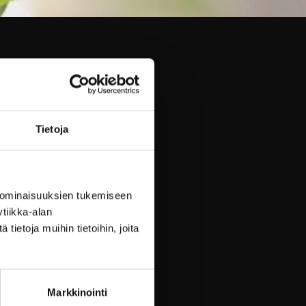
Tietoja
fenkolia
 ominaisuuksien tukemiseen
akastike
tiikka-alan
ietoja muihin tietoihin, joita
stallisoitua valkosuklaata
Markkinointi