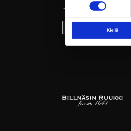
Kaikki erityisruokavaliot j
Varaa pöytä
Kiellä