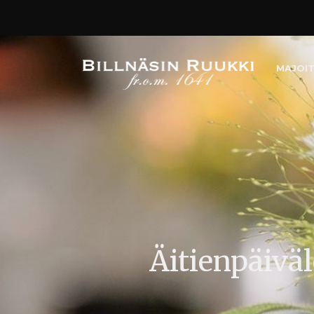
MAJOI
Äitienpäivä