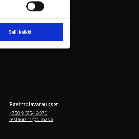
Salli kaikki
Ravintola­varaukset
+358 9 3154 9070
restaurant@billnas.fi