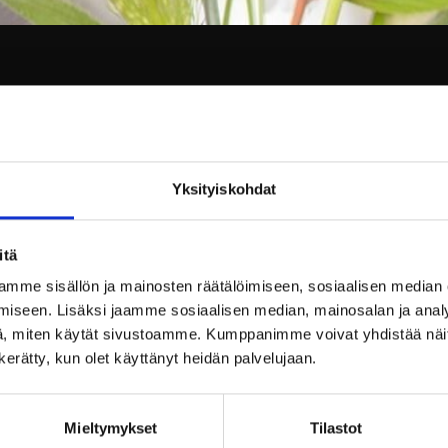
13.00 ja 16.00
Yksityiskohdat
savustettua purjoemulsiota, tillinäkkiä ja pikkelöityä 
itä
mme sisällön ja mainosten räätälöimiseen, sosiaalisen median
-kuivattua tomaattia, nokkospestoa ja kermainen sors
iseen. Lisäksi jaamme sosiaalisen median, mainosalan ja analy
, miten käytät sivustoamme. Kumppanimme voivat yhdistää näitä t
ignet, marinoitua raparperia, raparperisorbettia ja kri
n kerätty, kun olet käyttänyt heidän palvelujaan.
€/henkilö.
Mieltymykset
Tilastot
 hinnasta.