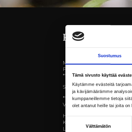
Kattaukset klo 
Suostumus
MENU:
Fenkolimarinoitua silakkaa, 
Tämä sivusto käyttää eväste
***
Käytämme evästeitä tarjoama
Sorsan rintaa, parsaa, semi
ja kävijämäärämme analysoim
***
kumppaneillemme tietoja siitä
Vaniljakreemillä täytetty Be
olet antanut heille tai joita o
HINTA:
Suostumuksen
Kolmen ruokalajin menu 42
Välttämätön
valinta
Lapset alle 12v, -50% menun