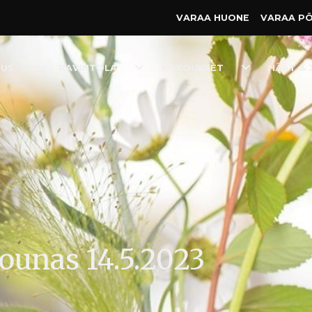
VARAA HUONE
VARAA P
Toggle
Toggle
Toggle
TUS
RAVINTOLA
KOKOUKSET
HÄÄT & 
Dropdown
Dropdown
Dropdown
lounas 14.5.2023