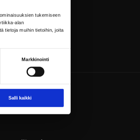
 ominaisuuksien tukemiseen
tiikka-alan
ietoja muihin tietoihin, joita
Markkinointi
Ravintola­varaukset
Salli kaikki
+358 9 3154 9070
restaurant@billnas.fi