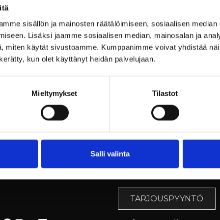
Billnäsin ruukin meililistalle!
itä
Kuulet tapahtumistamme
mme sisällön ja mainosten räätälöimiseen, sosiaalisen median
ensimmäisenä. Voittaja saa
iseen. Lisäksi jaamme sosiaalisen median, mainosalan ja analy
sviittiyön kahdelle (arvo jopa 300
, miten käytät sivustoamme. Kumppanimme voivat yhdistää näitä t
euroa)! Ohjeet alla. Edelmann,
n kerätty, kun olet käyttänyt heidän palvelujaan.
Karjalainen,
Mieltymykset
Tilastot
Billnäsin ruukki
Kokousvaraukset
Salli valinta
Ruukintie 8
+358 9 3154 9060
10330 Billnäs
myyntipalvelu@billnas.fi
TARJOUSPYYNTÖ