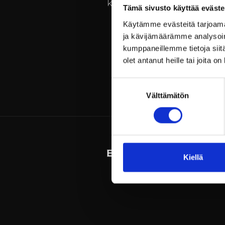
kesään!
Tämä sivusto käyttää eväste
Käytämme evästeitä tarjoama
ja kävijämäärämme analysoim
kumppaneillemme tietoja siitä
olet antanut heille tai joita o
Suostumuksen
Välttämätön
valinta
Kiellä