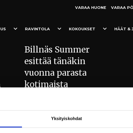
VARAA HUONE
VARAA P
Toggle
Toggle
Toggle
TUS
RAVINTOLA
KOKOUKSET
HÄÄT & 
Dropdown
Dropdown
Dropdown
Billnäs Summer
esittää tänäkin
vuonna parasta
n
kotimaista
musiikkia, stand-
n
upia ja muuta
a –
viihdettä
Yksityiskohdat
Osallistu arvontaan liittymällä