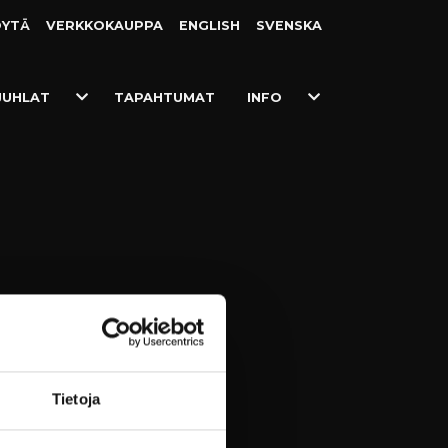
ÖYTÄ
VERKKO­KAUPPA
ENGLISH
SVENSKA
Toggle
Toggle
JUHLAT
TAPAHTUMAT
INFO
Dropdown
Dropdown
Tietoja