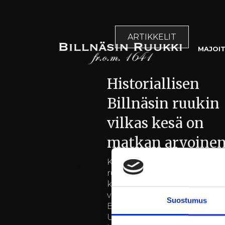
ARTIKKELIT
MAJOI
Historiallisen
Billnäsin ruukin
vilkas kesä on
matkan arvoine
Kosken kuohu, valtavat
ruukkikylän puut ja teollise
kauniit rakennukset, joista
vanhimmat ovat 1700-luvult
Suostumus
Billnäsin ruukki Länsi-
Uudellamaalla on valmiina