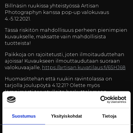
Billnäsin ruukissa yhteistyössä Artisan
Photographyn kanssa pop-up valokuvaus
4.-5.12.2021.
Tässä riskitön mahdollisuus perheen pienimpien
kuvaukselle, maksatte vain mahdollisista
tuotteista!
Paikkoja on rajoitetusti, joten ilmoitauduttehan
ajoissa! Kuvaukseen ilmouttaudutaan suoraan
valokuvaajalle,
https://artisan.kuvatilaus.fi/6SHJ68
Huomasittehan että ruukin ravintolassa on
tarjolla joulupöytä 4.12.21? Olette myös
lämpimästi tervetulleita herkuttelemaan
alakertaan!
Pöytävaraukset:
restaurant@billnas.fi
tai +358 9
Suostumus
Yksityiskohdat
Tietoja
31549070