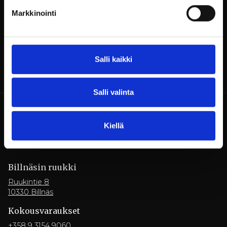
Bordsbokningar:
restaurant@billnas.fi
eller +358
Markkinointi
9 31549070
Salli kaikki
Salli valinta
Kiellä
Billnäsin ruukki
Ruukintie 8
10330 Billnäs
Kokousvaraukset
+358 9 3154 9060