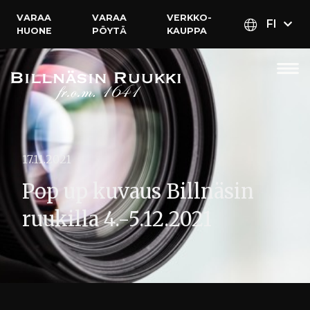
VARAA
VARAA
VERKKO­
FI
HUONE
PÖYTÄ
KAUPPA
17.11.2021
Pop up kuvaus Billnäsin
ruukilla 4.-5.12.2021