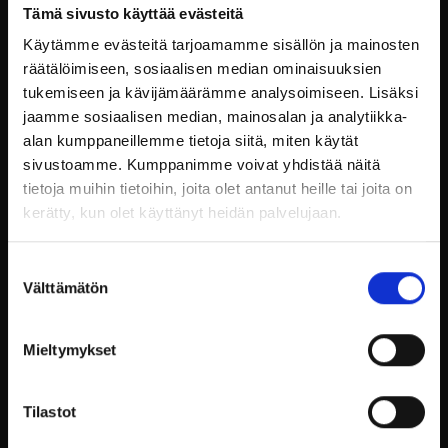
Pop-up fotografering i Billnäs
Tämä sivusto käyttää evästeitä
bruk 4.-5.12.2021
Käytämme evästeitä tarjoamamme sisällön ja mainosten
räätälöimiseen, sosiaalisen median ominaisuuksien
tukemiseen ja kävijämäärämme analysoimiseen. Lisäksi
Billnäs bruk i samarbete med Artisan
jaamme sosiaalisen median, mainosalan ja analytiikka-
Photography ordnar en pop-up fotografering
alan kumppaneillemme tietoja siitä, miten käytät
4.-5.12.2021.
sivustoamme. Kumppanimme voivat yhdistää näitä
Ni och era små familjemedlemmar erbjuds en
tietoja muihin tietoihin, joita olet antanut heille tai joita on
riskfri möjlighet att bli fotograferade, ni betalar
kerätty, kun olet käyttänyt heidän palvelujaan.
endast för de möjliga produkterna!
Det finns endast ett begränsat antal platser, så
Suostumuksen
Välttämätön
visst anmäler ni er i tid? Till fotograferingen
valinta
anmäler man sig direkt till fotografen,
https://artisan.kuvatilaus.fi/6SHJ68
Mieltymykset
Märkte ni att i brukets restaurang serveras
stående julbord den 4.12.21? Ni är också hjärtligt
Tilastot
välkomna och njuta av det i nedre våningen!