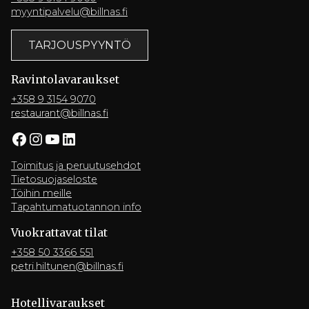
myyntipalvelu@billnas.fi
TARJOUSPYYNTÖ
Ravintola­varaukset
+358 9 3154 9070
restaurant@billnas.fi
Facebook
Instagram
YouTube
LinkedIn
Toimitus ja peruutusehdot
Tietosuojaseloste
Töihin meille
Tapahtumatuotannon info
Vuokrattavat tilat
+358 50 3366 551
petri.hiltunen@billnas.fi
Hotelli­varaukset