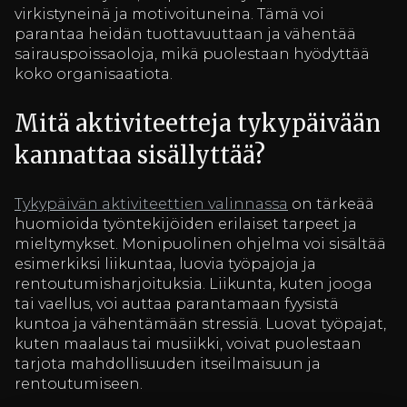
virkistyneinä ja motivoituneina. Tämä voi
parantaa heidän tuottavuuttaan ja vähentää
sairauspoissaoloja, mikä puolestaan hyödyttää
koko organisaatiota.
Mitä aktiviteetteja tykypäivään
kannattaa sisällyttää?
Tykypäivän aktiviteettien valinnassa
on tärkeää
huomioida työntekijöiden erilaiset tarpeet ja
mieltymykset. Monipuolinen ohjelma voi sisältää
esimerkiksi liikuntaa, luovia työpajoja ja
rentoutumisharjoituksia. Liikunta, kuten jooga
tai vaellus, voi auttaa parantamaan fyysistä
kuntoa ja vähentämään stressiä. Luovat työpajat,
kuten maalaus tai musiikki, voivat puolestaan
tarjota mahdollisuuden itseilmaisuun ja
rentoutumiseen.