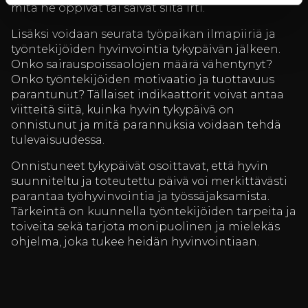
mitä he oppivat tai saivat siitä irti.
Lisäksi voidaan seurata työpaikan ilmapiiriä ja
työntekijöiden hyvinvointia tykypäivän jälkeen.
Onko sairauspoissaolojen määrä vähentynyt?
Onko työntekijöiden motivaatio ja tuottavuus
parantunut? Tällaiset indikaattorit voivat antaa
viitteitä siitä, kuinka hyvin tykypäivä on
onnistunut ja mitä parannuksia voidaan tehdä
tulevaisuudessa.
Onnistuneet tykypäivät osoittavat, että hyvin
suunniteltu ja toteutettu päivä voi merkittävästi
parantaa työhyvinvointia ja työssäjaksamista.
Tärkeintä on kuunnella työntekijöiden tarpeita ja
toiveita sekä tarjota monipuolinen ja mielekäs
ohjelma, joka tukee heidän hyvinvointiaan.