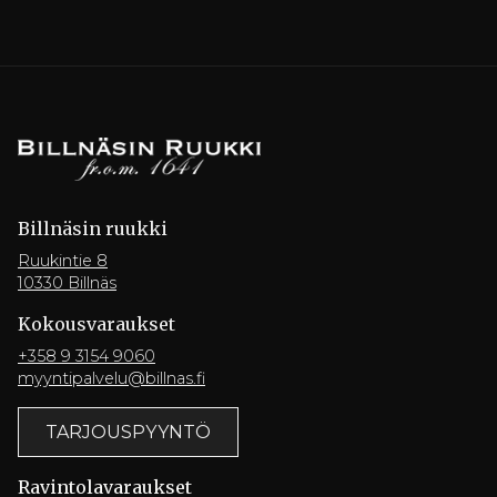
Billnäsin ruukki
Ruukintie 8
10330 Billnäs
Kokousvaraukset
+358 9 3154 9060
myyntipalvelu@billnas.fi
TARJOUSPYYNTÖ
Ravintola­varaukset