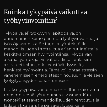
Kuinka tykypäivä vaikuttaa
työhyvinvointiin?
Tykypäivä, eli työkyvyn ylläpitopäivä, on
erinomainen keino parantaa työhyvinvointia ja
työssäjaksamista. Se tarjoaa työntekijöille
mahdollisuuden irrottautua arjen rutiineista ja
keskittyä omaan hyvinvointiinsa. Tykypäivän
aikana työntekijät voivat osallistua erilaisiin
aktiviteetteihin, jotka edistävät fyysistä ja
henkistä hyvinvointia. Tämä voi johtaa stressin
vähenemiseen, energiatason nousuun ja yleiseen
työtyytyväisyyden parantumiseen.
Lisäksi tykypäivä voi toimia ennaltaehkäisevänä
toimenpiteenä työuupumusta vastaan. Kun
työntekijät saavat mahdollisuuden rentoutua ja
ladata akkujaan, he palaavat työpaikalle