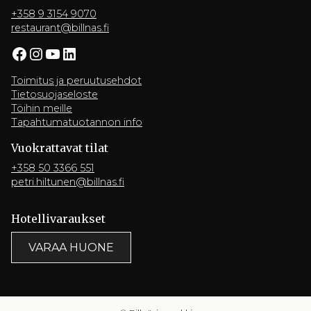
+358 9 3154 9070
restaurant@billnas.fi
Facebook
Instagram
YouTube
LinkedIn
Toimitus ja peruutusehdot
Tietosuojaseloste
Töihin meille
Tapahtumatuotannon info
Vuokrattavat tilat
+358 50 3366 551
petri.hiltunen@billnas.fi
Hotelli­varaukset
VARAA HUONE