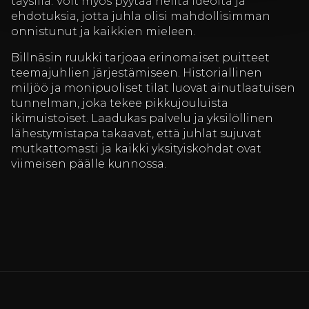
täysillä. Voit myös pyytää heiltä ideoita ja
ehdotuksia, jotta juhla olisi mahdollisimman
onnistunut ja kaikkien mieleen.
Billnäsin ruukki tarjoaa erinomaiset puitteet
teemajuhlien järjestämiseen. Historiallinen
miljöö ja monipuoliset tilat luovat ainutlaatuisen
tunnelman, joka tekee pikkujouluista
ikimuistoiset. Laadukas palvelu ja yksilöllinen
lähestymistapa takaavat, että juhlat sujuvat
mutkattomasti ja kaikki yksityiskohdat ovat
viimeisen päälle kunnossa.