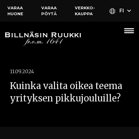
VARAA
VARAA
VERKKO­
FI
HUONE
PÖYTÄ
KAUPPA
11.09.2024
Kuinka valita oikea teema
yrityksen pikkujouluille?