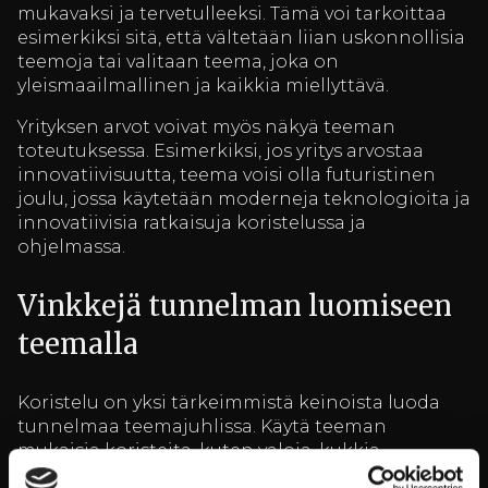
mukavaksi ja tervetulleeksi. Tämä voi tarkoittaa
esimerkiksi sitä, että vältetään liian uskonnollisia
teemoja tai valitaan teema, joka on
yleismaailmallinen ja kaikkia miellyttävä.
Yrityksen arvot voivat myös näkyä teeman
toteutuksessa. Esimerkiksi, jos yritys arvostaa
innovatiivisuutta, teema voisi olla futuristinen
joulu, jossa käytetään moderneja teknologioita ja
innovatiivisia ratkaisuja koristelussa ja
ohjelmassa.
Vinkkejä tunnelman luomiseen
teemalla
Koristelu on yksi tärkeimmistä keinoista luoda
tunnelmaa teemajuhlissa. Käytä teeman
mukaisia koristeita, kuten valoja, kukkia,
pöytäliinoja ja muita elementtejä, jotka tukevat