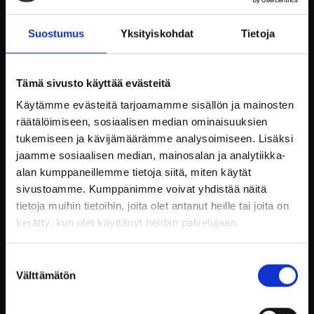
valittua teemaa. Esimerkiksi talven ihmemaa-
teemassa voit käyttää teennäisiä lumihiutaleita,
Suostumus
Yksityiskohdat
Tietoja
jääveistoksia ja sinivalkoista värimaailmaa.
Musiikki on toinen tärkeä tekijä tunnelman
luomisessa. Valitse musiikkia, joka sopii teemaan
Tämä sivusto käyttää evästeitä
ja luo oikeanlaisen ilmapiirin. Perinteisessä
Käytämme evästeitä tarjoamamme sisällön ja mainosten
jouluteemassa joululaulut ovat itsestäänselvyys,
räätälöimiseen, sosiaalisen median ominaisuuksien
kun taas futuristisessa teemassa voit käyttää
tukemiseen ja kävijämäärämme analysoimiseen. Lisäksi
elektronista musiikkia ja moderneja
jaamme sosiaalisen median, mainosalan ja analytiikka-
äänimaailmoja.
alan kumppaneillemme tietoja siitä, miten käytät
Ruoka ja juoma ovat myös keskeisiä elementtejä.
sivustoamme. Kumppanimme voivat yhdistää näitä
Valitse tarjoilut, jotka sopivat teemaan ja tukevat
tietoja muihin tietoihin, joita olet antanut heille tai joita on
sen tunnelmaa. Esimerkiksi perinteisessä
kerätty, kun olet käyttänyt heidän palvelujaan.
jouluteemassa tarjolla voi olla joulukinkkua,
laatikoita ja piparkakkuja, kun taas naamiaisissa
voit tarjota monipuolisia ja eksoottisia makuja.
Suostumuksen
Välttämätön
valinta
Käytännön järjestelyt