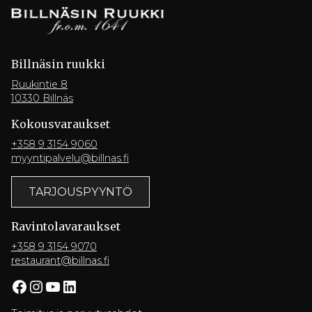
Billnäsin ruukki
Ruukintie 8
10330 Billnäs
Kokousvaraukset
+358 9 3154 9060
myyntipalvelu@billnas.fi
TARJOUSPYYNTÖ
Ravintola­varaukset
+358 9 3154 9070
restaurant@billnas.fi
Facebook
Instagram
YouTube
LinkedIn