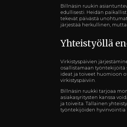
Billnäsin ruukin asiantunte
edullisesti. Heidän paikalli
tekevät päivästä unohtumat
järjestää herkullinen, mutta
Yhteistyöllä en
Virkistyspäivien järjestämin
osallistamaan työntekijöitä 
ideat ja toiveet huomioon 
virkistyspäiviin.
Billnäsin ruukki tarjoaa mo
asiakasyritysten kanssa void
ja toiveita. Tällainen yhteis
työntekijöiden hyvinvointia