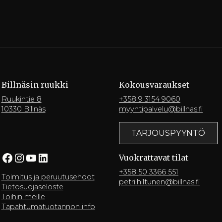
Billnäsin ruukki
Kokousvaraukset
Ruukintie 8
+358 9 3154 9060
10330 Billnäs
myyntipalvelu@billnas.fi
TARJOUSPYYNTÖ
Facebook
Instagram
YouTube
LinkedIn
Vuokrattavat tilat
+358 50 3366 551
Toimitus ja peruutusehdot
petri.hiltunen@billnas.fi
Tietosuojaseloste
Töihin meille
Tapahtumatuotannon info