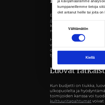
Edullisten virk
ja kävijämäärämme analysoim
kumppaneillemme tietoja siitä
olet antanut heille tai joita o
Edullisten virkistyspäivien jä
monipuolisia vaihtoehtoja
,
Suostumuksen
kokemuksia, jotka eivät rasit
Välttämätön
valinta
ruukkikylään tutustumalla v
Hyödyntämällä Billnäsin ruu
virkistyspäiviä. Esimerkiksi
ovat edullisia tapoja viettää
työyhteisön yhteenkuuluvuud
Kiellä
Luovat ratkaisu
Kun budjetti on tiukka, luov
ulkopuolelta ja hyödyntämää
toimijoiden kanssa voi tuoda 
kulttuuritapahtumat
voivat