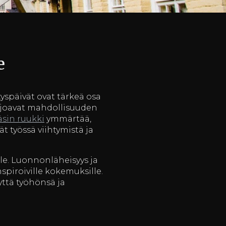
e
tyspäivät ovat tärkeä osa
arjoavat mahdollisuuden
äsin ruukki
ymmärtää,
ät työssä viihtymistä ja
lle. Luonnonläheisyys ja
nspiroiville kokemuksille.
yttä työhönsä ja