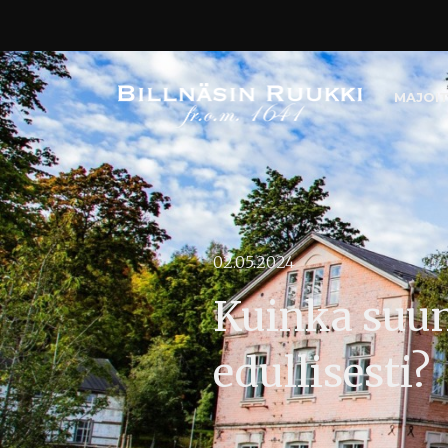
MAJOI
02.05.2024
Kuinka suun
edullisesti?