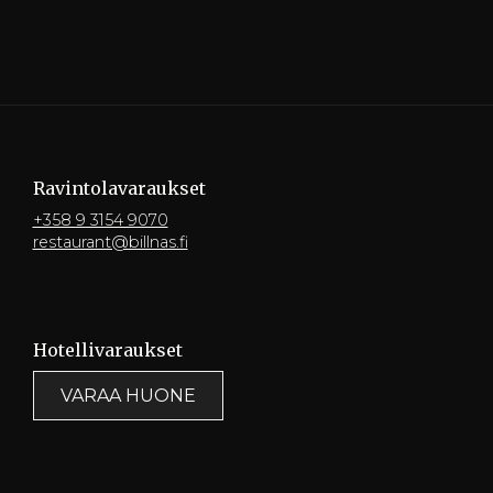
Ravintola­varaukset
+358 9 3154 9070
restaurant@billnas.fi
Hotelli­varaukset
VARAA HUONE