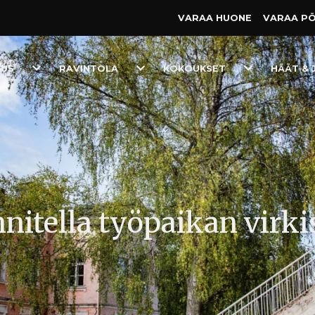
VARAA HUONE
VARAA P
Toggle
Toggle
Toggle
TUS
RAVINTOLA
KOKOUKSET
HÄÄT & 
Dropdown
Dropdown
Dropdown
nitella työpaikan virki