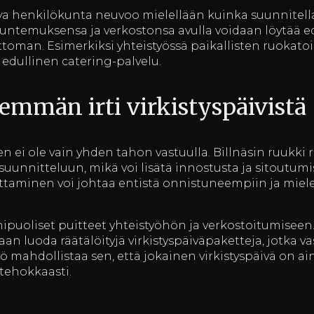
va henkilökunta neuvoo mielellään kuinka suunnitella
stuntemuksensa ja verkostonsa avulla voidaan löytää edu
toman. Esimerkiksi yhteistyössä paikallisten ruokato
 edullinen catering-palvelu.
emmän irti virkistyspäivistä
en ei ole vain yhden tahon vastuulla. Billnäsin ruukki 
suunnitteluun, mikä voi lisätä innostusta ja sitoutum
ottaminen voi johtaa entistä onnistuneempiin ja mi
nipuoliset puitteet yhteistyöhön ja verkostoitumiseen.
aan luoda räätälöityjä virkistyspäiväpaketteja, jotka v
työ mahdollistaa sen, että jokainen virkistyspäivä on a
 tehokkaasti.