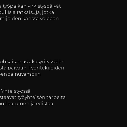
 työpaikan virkistyspäivät
llisia ratkaisuja, jotka
imijoiden kanssa voidaan
rohkaisee asiakasyrityksiään
ista päivään. Työntekijöiden
eleenpainuvampiin
 Yhteistyössä
astaavat työyhteisön tarpeita
inutlaatuinen ja edistää