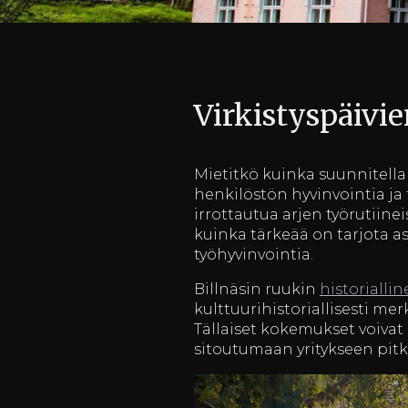
Virkistyspäivi
Mietitkö kuinka suunnitella 
henkilöstön hyvinvointia j
irrottautua arjen työrutiine
kuinka tärkeää on tarjota asi
työhyvinvointia.
Billnäsin ruukin
historialli
kulttuurihistoriallisesti mer
Tällaiset kokemukset voivat
sitoutumaan yritykseen pit