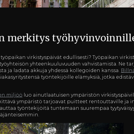
en merkitys työhyvinvoinnill
työpaikan virkistyspäivät edullisesti? Työpaikan virkis
a työyhteisön yhteenkuuluvuuden vahvistamista. Ne t
ista ja ladata akkuja yhdessä kollegoiden kanssa.
Billn
akasyritystensä työntekijöille elämyksiä, jotka edistäv
nen miljöö
luo ainutlaatuisen ympäristön virkistyspäivi
kittävä ympäristö tarjoavat puitteet rentouttaville ja i
 auttaa työntekijöitä tuntemaan suurempaa tyytyväisy
käjänteisemmin.