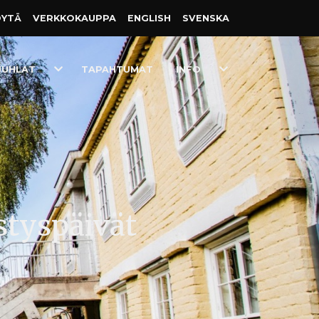
ÖYTÄ
VERKKO­KAUPPA
ENGLISH
SVENSKA
Toggle
Toggle
JUHLAT
TAPAHTUMAT
INFO
Dropdown
Dropdown
styspäivät