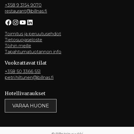
+358 9 3154 9070
restaurant@billnas.fi
Facebook
Instagram
YouTube
LinkedIn
Toimitus ja peruutusehdot
Tietosuojaseloste
Töihin meille
Tapahtumatuotannon info
Vuokrattavat tilat
+358 50 3366 551
petri.hiltunen@billnas.fi
Hotelli­varaukset
VARAA HUONE