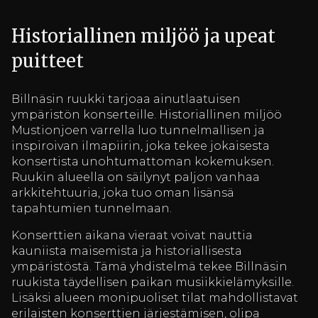
Historiallinen miljöö ja upeat
puitteet
Billnäsin ruukki tarjoaa ainutlaatuisen
ympäristön konserteille. Historiallinen miljöö
Mustionjoen varrella luo tunnelmallisen ja
inspiroivan ilmapiirin, joka tekee jokaisesta
konsertista unohtumattoman kokemuksen.
Ruukin alueella on säilynyt paljon vanhaa
arkkitehtuuria, joka tuo oman lisänsä
tapahtumien tunnelmaan.
Konserttien aikana vieraat voivat nauttia
kauniista maisemista ja historiallisesta
ympäristöstä. Tämä yhdistelmä tekee Billnäsin
ruukista täydellisen paikan musiikkielämyksille.
Lisäksi alueen monipuoliset tilat mahdollistavat
erilaisten konserttien järjestämisen, olipa