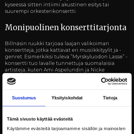
kyseessä sitten intiimi akustinen esitys tai
suurempi orkesterikonsertti.
Monipuolinen konserttitarjonta
Billnäsin ruukki tarjoaa laajan valikoiman
konsertteja, jotka kattavat eri musiikkityylit ja -
genret. Esimerkiksi tuleva ”Myrskyluodon Lasse” -
konsertti tuo lavalle tunnettuja suomalaisia
artisteja, kuten Ami Aspelundin ja Nicke
Lignellin. Tämä konsertti kunnioittaa Lasse
Mårtensonin musiikkia ja tarjoaa kuulijoille
unohtumattoman elämyksen.
Suostumus
Yksityiskohdat
Tietoja
Toinen esimerkki on Scarlett O’Karisin ja The
Siewert Öholm Experiencen esiintyminen, joka
juhlistaa terassikauden päättymistä. Tällaiset
Tämä sivusto käyttää evästeitä
tapahtumat tuovat yhteen musiikin ystävät ja
tarjoavat mahdollisuuden nauttia elävästä
Käytämme evästeitä tarjoamamme sisällön ja mainosten
musiikista kauniissa ympäristössä.