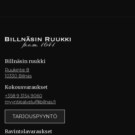
Billnäsin ruukki
Ruukintie 8
10330 Billnäs
Kokousvaraukset
+358 9 3154 9060
myyntipalvelu@billnas.fi
TARJOUSPYYNTÖ
Ravintola­varaukset