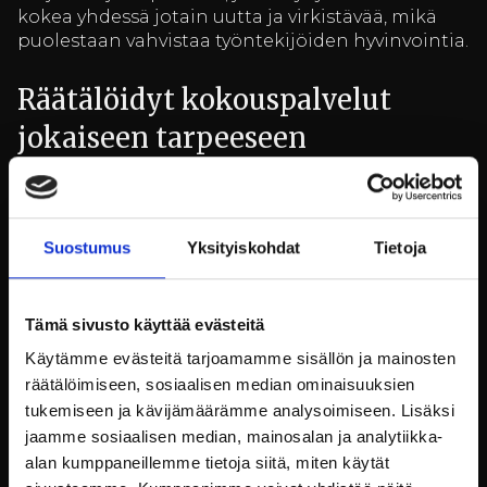
kokea yhdessä jotain uutta ja virkistävää, mikä
puolestaan vahvistaa työntekijöiden hyvinvointia.
Räätälöidyt kokouspalvelut
jokaiseen tarpeeseen
Jokainen yritys ja jokainen kokous on erilainen.
Billnäsin ruukin kokouspalvelut ovat joustavia ja
räätälöitävissä vastaamaan kunkin asiakkaan
Suostumus
Yksityiskohdat
Tietoja
yksilöllisiä tarpeita. Olipa kyseessä pieni
tiimipalaveri tai suuri seminaari, tilat ja palvelut
muokkautuvat toiveidenne mukaisesti. Modernit
Tämä sivusto käyttää evästeitä
kokousteknologiat yhdistettynä historialliseen
Käytämme evästeitä tarjoamamme sisällön ja mainosten
ympäristöön luovat puitteet, joissa ideat lentävät
räätälöimiseen, sosiaalisen median ominaisuuksien
ja päätökset syntyvät.
tukemiseen ja kävijämäärämme analysoimiseen. Lisäksi
Kokouksen ohessa on mahdollista nauttia ruukin
jaamme sosiaalisen median, mainosalan ja analytiikka-
ravintolan tarjoamista herkullisista lounaista ja
alan kumppaneillemme tietoja siitä, miten käytät
kahvitauoista, jotka valmistetaan paikallisista