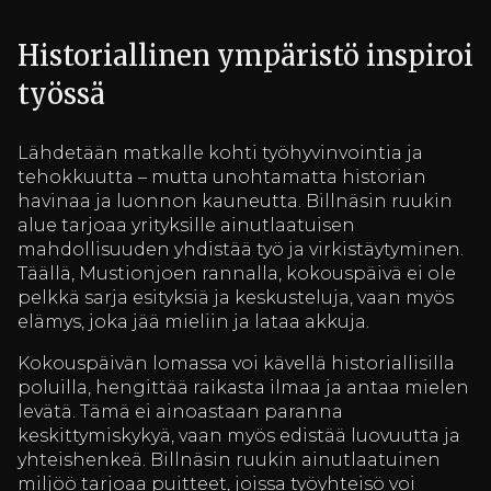
Historiallinen ympäristö inspiroi
työssä
Lähdetään matkalle kohti työhyvinvointia ja
tehokkuutta – mutta unohtamatta historian
havinaa ja luonnon kauneutta. Billnäsin ruukin
alue tarjoaa yrityksille ainutlaatuisen
mahdollisuuden yhdistää työ ja virkistäytyminen.
Täällä, Mustionjoen rannalla, kokouspäivä ei ole
pelkkä sarja esityksiä ja keskusteluja, vaan myös
elämys, joka jää mieliin ja lataa akkuja.
Kokouspäivän lomassa voi kävellä historiallisilla
poluilla, hengittää raikasta ilmaa ja antaa mielen
levätä. Tämä ei ainoastaan paranna
keskittymiskykyä, vaan myös edistää luovuutta ja
yhteishenkeä. Billnäsin ruukin ainutlaatuinen
miljöö tarjoaa puitteet, joissa työyhteisö voi