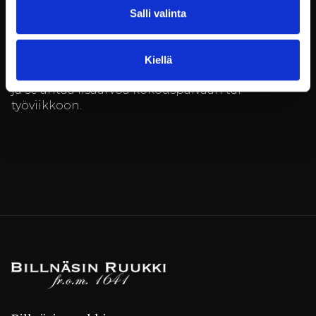
mahdollisuuden jäädä yön yli. Mieleenpainuvat
Salli valinta
hotellihuoneet ja huoneistot takaavat, että
seuraavaan päivään herätään virkeänä ja
valmiina uusiin haasteisiin. Yöpyminen
Kiellä
historiallisessa miljöössä on kokemus itsessään,
ja se antaa lisäarvoa kokouspäivään tai
työviikkoon.