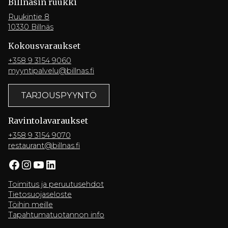
Billnäsin ruukki
Ruukintie 8
10330 Billnäs
Kokousvaraukset
+358 9 3154 9060
myyntipalvelu@billnas.fi
TARJOUSPYYNTÖ
Ravintola­varaukset
+358 9 3154 9070
restaurant@billnas.fi
Facebook
Instagram
YouTube
LinkedIn
Toimitus ja peruutusehdot
Tietosuojaseloste
Töihin meille
Tapahtumatuotannon info