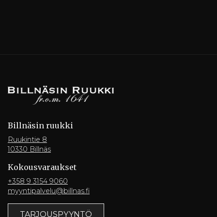
Billnäsin ruukki
Ruukintie 8
10330 Billnäs
Kokousvaraukset
+358 9 3154 9060
myyntipalvelu@billnas.fi
TARJOUSPYYNTÖ