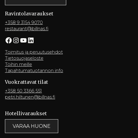
Ravintola­varaukset
+358 9 3154 9070
restaurant@billnas.fi
Facebook
Instagram
YouTube
LinkedIn
Toimitus ja peruutusehdot
Tietosuojaseloste
Töihin meille
Tapahtumatuotannon info
Vuokrattavat tilat
+358 50 3366 551
petri.hiltunen@billnas.fi
Hotelli­varaukset
VARAA HUONE