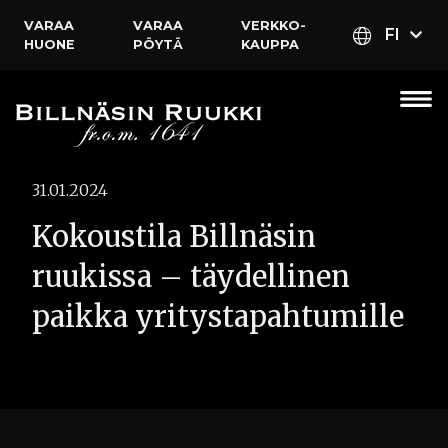
VARAA
VARAA
VERKKO­
FI
HUONE
PÖYTÄ
KAUPPA
31.01.2024
Kokoustila Billnäsin
ruukissa – täydellinen
paikka yritystapahtumille