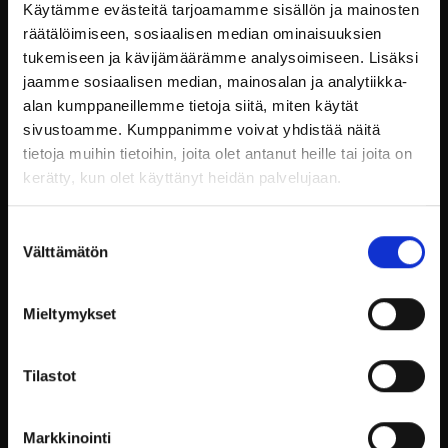
Käytämme evästeitä tarjoamamme sisällön ja mainosten
vieraat hyvillä mielin.
räätälöimiseen, sosiaalisen median ominaisuuksien
Monipuoliset tilat mahdollistavat erilaisten
tukemiseen ja kävijämäärämme analysoimiseen. Lisäksi
yritystapahtumien järjestämisen – oli kyseessä
jaamme sosiaalisen median, mainosalan ja analytiikka-
sitten pieni tiimipalaveri tai suuri seminaari.
alan kumppaneillemme tietoja siitä, miten käytät
Billnäsin ruukin historiallinen ympäristö
sivustoamme. Kumppanimme voivat yhdistää näitä
yhdistettynä moderniin palveluun luo puitteet,
tietoja muihin tietoihin, joita olet antanut heille tai joita on
jotka tekevät jokaisesta tapahtumasta
kerätty, kun olet käyttänyt heidän palvelujaan.
unohtumattoman. Tapahtuman onnistumisen
kannalta on tärkeää, että kaikki yksityiskohdat
ovat huolella mietittyjä, ja Billnäsin ruukin
Suostumuksen
Välttämätön
henkilökunta varmistaa, että jokainen
valinta
tapahtuma räätälöidään asiakkaan toiveiden
mukaisesti.
Mieltymykset
Yhdistä Työ ja Rentoutuminen
Tilastot
Ainutlaatuisessa Ympäristössä
Markkinointi
Billnäsin ruukki tarjoaa yrityksille