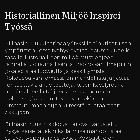
Historiallinen Miljöö Inspiroi
Työssä
Billnäsin ruukki tarjoaa yrityksille ainutlaatuisen
ympäristön, jossa työhyvinvointi nousee uudelle
tasolle. Historiallinen miljöö Mustionjoen
rannalla luo rauhallisen ja inspiroivan ilmapiirin,
joka edistää luovuutta ja keskittymistä.
Kokouspäivän lomassa on mahdollista järjestää
rentouttavia aktiviteetteja, kuten kävelyretkiä
ruukin alueella tai joogahetkiä luonnon
helmassa, jotka auttavat työntekijöitä
irrottautumaan arjen kiireestä ja lataamaan
akkujaan.
Billnäsin ruukin kokoustilat ovat varusteltu
nykyaikaisella tekniikalla, mikä mahdollistaa
sujuvat työpajat ja esitykset. Kokoustilojen