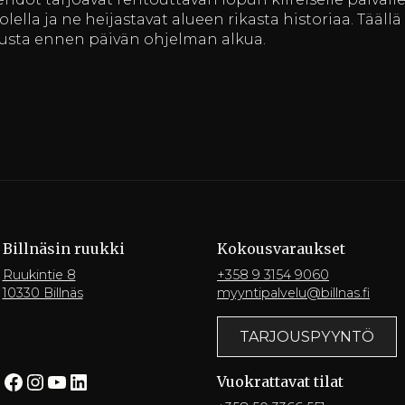
ella ja ne heijastavat alueen rikasta historiaa. Täällä
musta ennen päivän ohjelman alkua.
Billnäsin ruukki
Kokousvaraukset
Ruukintie 8
+358 9 3154 9060
10330 Billnäs
myyntipalvelu@billnas.fi
TARJOUSPYYNTÖ
Facebook
Instagram
YouTube
LinkedIn
Vuokrattavat tilat