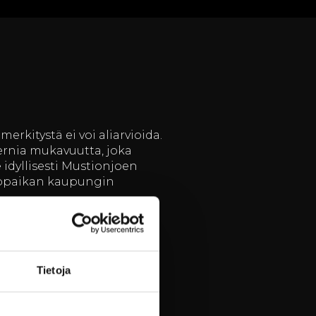
erkitystä ei voi aliarvioida.
dernia mukavuutta, joka
 idyllisesti Mustionjoen
akopaikan kaupungin
 laadukkaasta tarjonnastaan.
nneltavissa eri kokoisille
päristössä, joka tukee
Tietoja