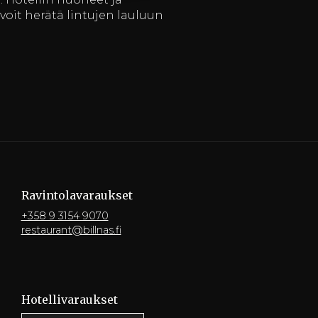
 voit herätä lintujen lauluun
Ravintola­varaukset
+358 9 3154 9070
restaurant@billnas.fi
Hotelli­varaukset