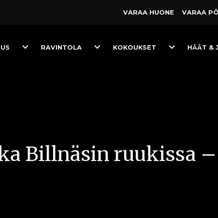
VARAA HUONE
VARAA P
Toggle
Toggle
Toggle
TUS
RAVINTOLA
KOKOUKSET
HÄÄT & 
Dropdown
Dropdown
Dropdown
a Billnäsin ruukissa –