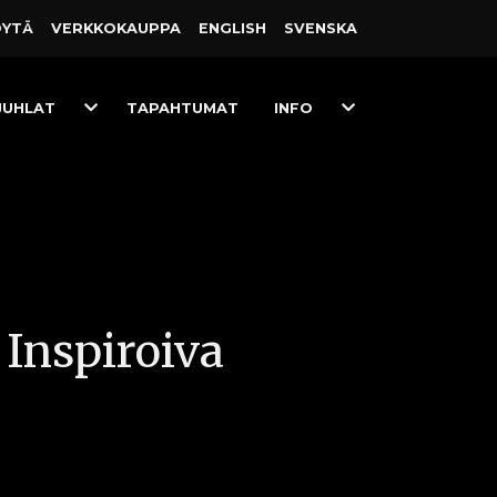
ÖYTÄ
VERKKO­KAUPPA
ENGLISH
SVENSKA
Toggle
Toggle
JUHLAT
TAPAHTUMAT
INFO
Dropdown
Dropdown
 Inspiroiva