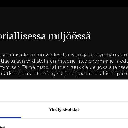
oriallisessa miljöössä
 seuraavalle kokouksellesi tai työpajallesi, ympäristön m
nutlaatuisen yhdistelmän historiallista charmia ja mo
tymisen. Tämä historiallinen ruukkialue, joka sijaitsee
jomatkan päässä Helsingistä ja tarjoaa rauhallisen p
ravintola ovat tunnettuja yksilöllisestä palvelustaan ja
ettu nykyaikaisilla kokousvälineillä, ja tilat ovat muu
tää kokouksia, seminaareja ja työpajoja inspiroivassa ym
tiota.
Yksityiskohdat