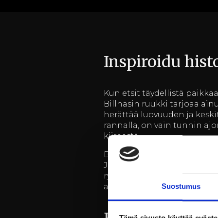
Inspiroidu hist
Kun etsit täydellistä paikkaa
Billnäsin ruukki tarjoaa ai
herättää luovuuden ja keskit
rannalla, on vain tunnin a
kiireestä.
Billnäsin ruukin hotelli ja 
Jokainen kokoustila on varust
ryhmille. Täällä voit järjes
ajatustenvaihtoa ja innovaa
Suostumus