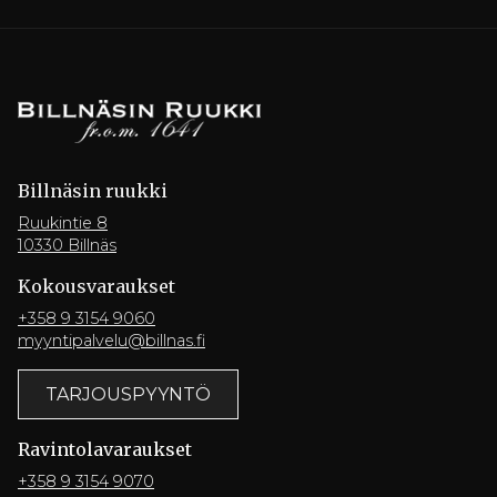
Billnäsin ruukki
Ruukintie 8
10330 Billnäs
Kokousvaraukset
+358 9 3154 9060
myyntipalvelu@billnas.fi
TARJOUSPYYNTÖ
Ravintola­varaukset
+358 9 3154 9070