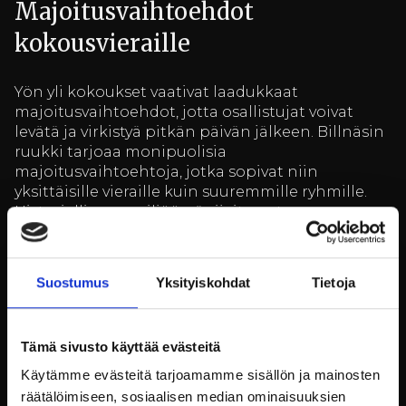
Majoitusvaihtoehdot
kokousvieraille
Yön yli kokoukset vaativat laadukkaat
majoitusvaihtoehdot, jotta osallistujat voivat
levätä ja virkistyä pitkän päivän jälkeen. Billnäsin
ruukki tarjoaa monipuolisia
majoitusvaihtoehtoja, jotka sopivat niin
yksittäisille vieraille kuin suuremmille ryhmille.
Historiallisessa miljöössä sijaitsevat
hotellihuoneet ja huoneistot tarjoavat viihtyisän
ja rauhallisen ympäristön.
Suostumus
Yksityiskohdat
Tietoja
Vieraat voivat valita erilaisista
majoitusvaihtoehdoista, jotka kaikki on
suunniteltu tarjoamaan maksimaalista
mukavuutta ja rentoutumista. Tämä tekee
Tämä sivusto käyttää evästeitä
kokouksista entistä miellyttävämpiä ja auttaa
Käytämme evästeitä tarjoamamme sisällön ja mainosten
osallistujia keskittymään olennaiseen.
räätälöimiseen, sosiaalisen median ominaisuuksien