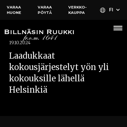
VARAA
VARAA
VERKKO­
FI
HUONE
PÖYTÄ
KAUPPA
19.10.2024
Laadukkaat
kokousjärjestelyt yön yli
kokouksille lähellä
Helsinkiä