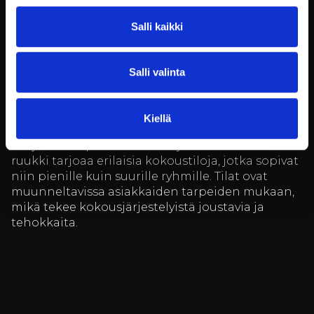
Onnistunut kokous vaatii nykyaikaiset
Salli kaikki
teknologiset ratkaisut ja toimivat tilat. Billnäsin
ruukki tarjoaa kaikki tarvittavat teknologiset
välineet, kuten projektorit,
Salli valinta
äänentoistojärjestelmät ja nopean internet-
yhteyden. Tämä varmistaa, että kokoukset sujuvat
ilman teknisiä ongelmia.
Kiellä
Tilojen monipuolisuus on myös tärkeää. Billnäsin
ruukki tarjoaa erilaisia kokoustiloja, jotka sopivat
niin pienille kuin suurille ryhmille. Tilat ovat
muunneltavissa asiakkaiden tarpeiden mukaan,
mikä tekee kokousjärjestelyistä joustavia ja
tehokkaita.