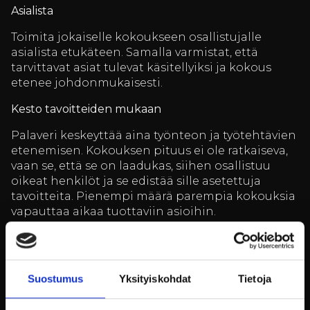
Asialista
Toimita jokaiselle kokoukseen osallistujalle
asialista etukäteen. Samalla varmistat, että
tarvittavat asiat tulevat käsitellyiksi ja kokous
etenee johdonmukaisesti.
Kesto tavoitteiden mukaan
Palaveri keskeyttää aina työnteon ja työtehtävien
etenemisen. Kokouksen pituus ei ole ratkaiseva,
vaan se, että se on laadukas, siihen osallistuu
oikeat henkilöt ja se edistää sille asetettuja
tavoitteita. Pienempi määrä parempia kokouksia
vapauttaa aikaa tuottaviin asioihin.
Keskustelut ja mielipiteet
Mitä enemmän keskustelua ja erilaisiin
kokemuksiin perustuvia mielipiteitä tuodaan
Suostumus
Yksityiskohdat
Tietoja
esiin, sitä paremmin kokoukseen osallistuneet
sitoutuvat yhdessä tehtäviin päätöksiin. Rohkaise