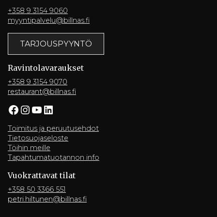
+358 9 3154 9060
myyntipalvelu@billnas.fi
TARJOUSPYYNTÖ
Ravintola­varaukset
+358 9 3154 9070
restaurant@billnas.fi
Facebook
Instagram
YouTube
LinkedIn
Toimitus ja peruutusehdot
Tietosuojaseloste
Töihin meille
Tapahtumatuotannon info
Vuokrattavat tilat
+358 50 3366 551
petri.hiltunen@billnas.fi