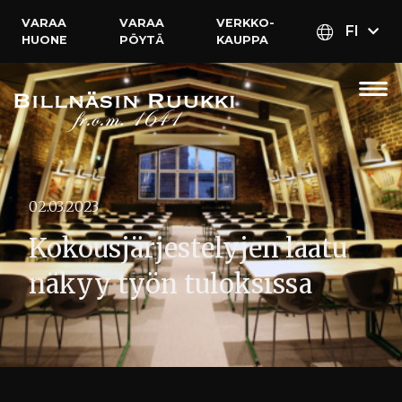
VARAA
VARAA
VERKKO­
FI
HUONE
PÖYTÄ
KAUPPA
02.03.2023
Kokousjärjestelyjen laatu
näkyy työn tuloksissa