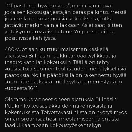
”Olipas tämä hyvä kokous”, nämä sanat ovat
jokaisen kokousjärjestäjän paras palkinto. Meistä
jokaisella on kokemuksia kokouksista, jotka
jättävät merkin vain allakkaan. Asiat saati sitten
yhteisymmärrys eivät etene. Ympäristö ei tue
positiivista kehitystä.
400-vuotiaan kulttuurimaiseman keskellä
sijaitseva Billnäsin ruukki tarjoaa tyylikkäät ja
inspiroivat tilat kokouksiin. Täällä on tehty
vuosisatoja Suomen teollisuuden merkityksellisiä
päätöksiä. Noilla päätöksillä on rakennettu hyvää
suunnittelua, käytännöllisyyttä ja menestystä jo
vuodesta 1641.
Olemme keränneet oheen ajatuksia Billnäsin
Ruukin kokousasiakkaiden näkemyksistä ja
kokemuksista. Toivottavasti niistä on hyötyä myös
oman organisaatiosi innostamiseen ja entistä
laadukkaampaan kokoustyöskentelyyn.