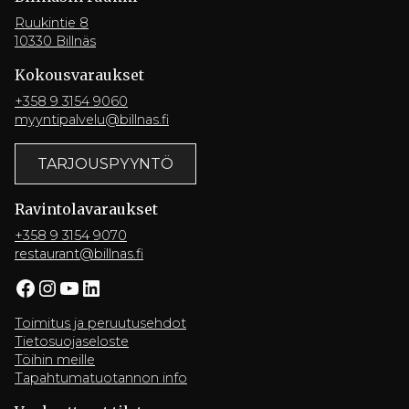
Ruukintie 8
10330 Billnäs
Kokousvaraukset
+358 9 3154 9060
myyntipalvelu@billnas.fi
TARJOUSPYYNTÖ
Ravintola­varaukset
+358 9 3154 9070
restaurant@billnas.fi
Facebook
Instagram
YouTube
LinkedIn
Toimitus ja peruutusehdot
Tietosuojaseloste
Töihin meille
Tapahtumatuotannon info