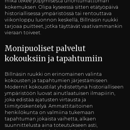
mikä tekee yöpymisestä unohtumattoman
kokemuksen. Olipa kyseessä sitten etätyöpäivä
historiallisessa ympäristössä tai rentouttava
viikonloppu luonnon keskellä, Billnäsin ruukki
tarjoaa puitteet, jotka täyttävät vaativammankin
vieraan toiveet.
Monipuoliset palvelut
kokouksiin ja tapahtumiin
Billnäsin ruukki on erinomainen valinta
kokousten ja tapahtumien järjestämiseen.
Modernit kokoustilat yhdistettynä historialliseen
ympäristöön luovat ainutlaatuisen ilmapiirin,
joka edistää ajatusten virtausta ja
tiimityöskentelyä. Ammattitaitoinen
henkilökunta on valmiina tukemaan
tapahtuman jokaista vaihetta, alkaen
suunnittelusta aina toteutukseen asti,