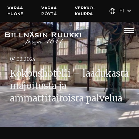
VARAA
VARAA
VERKKO­
FI
HUONE
PÖYTÄ
KAUPPA
04.02.2024
Kokoushotelli – laadukasta
majoitusta ja
ammattitaitoista palvelua