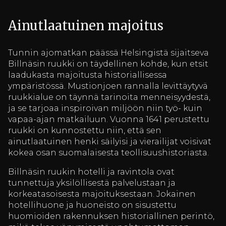
Ainutlaatuinen majoitus
Tunnin ajomatkan päässä Helsingistä sijaitseva
Billnäsin ruukki on täydellinen kohde, kun etsit
laadukasta majoitusta historiallisessa
ympäristössä. Mustionjoen rannalla levittäytyvä
ruukkialue on täynnä tarinoita menneisyydestä,
ja se tarjoaa inspiroivan miljöön niin työ- kuin
vapaa-ajan matkailuun. Vuonna 1641 perustettu
ruukki on kunnostettu niin, että sen
ainutlaatuinen henki säilyisi ja vierailijat voisivat
kokea osan suomalaisesta teollisuushistoriasta.
Billnäsin ruukin hotelli ja ravintola ovat
tunnettuja yksilöllisestä palvelustaan ja
korkeatasoisesta majoituksestaan. Jokainen
hotellihuone ja huoneisto on sisustettu
huomioiden rakennuksen historiallinen perintö,