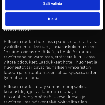
inspiroivan ympäristön niin työpäiville kuin
Salli valinta
vapaa-ajan viettoon.
Kiellä
Kokouspäivä, joka ylittää
odotukset
Billnäsin ruukin hotellissa panostetaan vahvasti
yksilölliseen palveluun ja asiakaskokemukseen.
Jokainen vieras on tärkeä, ja henkilökunnan
tavoitteena on varmistaa, että vierailu ruukissa
ylittää odotukset. Laadukkaat hotellihuoneet ja
huoneistot tarjoavat rauhallisen ympäristön
lepoon ja rentoutumiseen, olipa kyseessä sitten
työmatka tai loma.
Billnäsin ruukilla Tarjoamme monipuolisia
kokoustiloja, joissa luonnon rauha ja
historiallinen ympäristö tukevat luovaa ja
tavoitteellista työskentelyä. Voit valita tilan