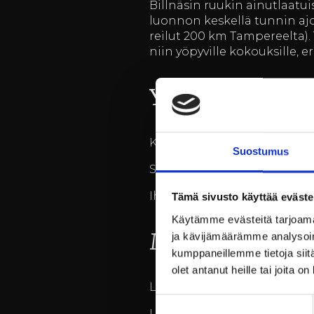
Billnäsin ruukin ainutlaatuis
luonnon keskellä tunnin aj
reilut 200 km Tampereelta)
niin yöpyville kokouksille, er
Yhden päivän v
Kalaportaat
Suostumus
Syö lounas Ruukin ravintola
Ihastele Mustion jokea kävel
Tämä sivusto käyttää eväste
Käytämme evästeitä tarjoama
Miniloma Billn
ja kävijämäärämme analysoim
kumppaneillemme tietoja siitä
olet antanut heille tai joita o
Loren ipsum..
Suostumuksen
Lorem ipsum..