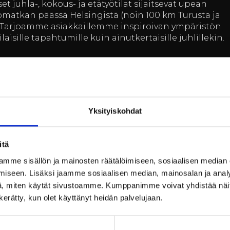
et juhla-, kokous- ja etätyötilat sijaitsevat upean
omatkan päässä Helsingistä (noin 100 km Turusta ja
. Tarjoamme asiakkaillemme inspiroivan ympäristön
ilaisille tapahtumille kuin ainutkertaisille juhlillekin.
ierailu
Yksityiskohdat
ssa
ysillalta
itä
mme sisällön ja mainosten räätälöimiseen, sosiaalisen median
äsin ruukissa
iseen. Lisäksi jaamme sosiaalisen median, mainosalan ja analy
, miten käytät sivustoamme. Kumppanimme voivat yhdistää näitä t
n kerätty, kun olet käyttänyt heidän palvelujaan.