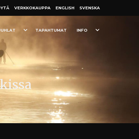
ÖYTÄ
VERKKO­KAUPPA
ENGLISH
SVENSKA
Toggle
Toggle
JUHLAT
TAPAHTUMAT
INFO
Dropdown
Dropdown
ukissa