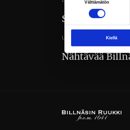
Välttämätön
valinta
Seikkaile
Lorem ipsum…
Kiellä
Nähtävää Billn