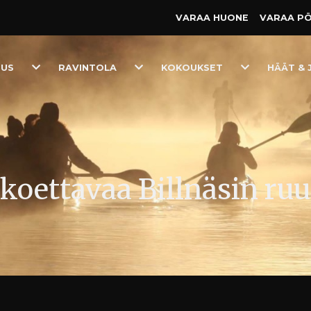
VARAA HUONE
VARAA P
Toggle
Toggle
Toggle
TUS
RAVINTOLA
KOKOUKSET
HÄÄT & 
Dropdown
Dropdown
Dropdown
 koettavaa Billnäsin ru