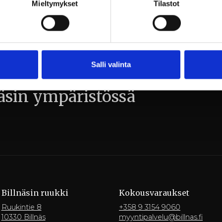
Mieltymykset
Tilastot
Salli valinta
äsin ympäristössä
Billnäsin ruukki
Kokousvaraukset
Ruukintie 8
+358 9 3154 9060
10330 Billnäs
myyntipalvelu@billnas.fi