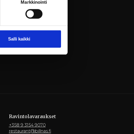
Markkinointi
Salli kaikki
Ravintola­varaukset
+358 9 3154 9070
restaurant@billnas.fi