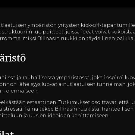
utlaatuisen ympäristön yritysten kick-off-tapahtumille.
truktuuriin luo puitteet, joissa ideat voivat kukoistaa
erromme, miksi Billnäsin ruukki on täydellinen paikka o
äristö
uniissa ja rauhallisessa ympäristössä, joka inspiroi luo
onnon läheisyys luovat ainutlaatuisen tunnelman, jo
ään olennaiseen.
pelkästään esteettinen. Tutkimukset osoittavat, että 
 stressiä. Tämä tekee Billnäsin ruukista ihanteellisen p
nitteluun ja uusien ideoiden kehittämiseen.