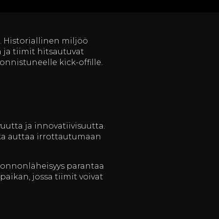
 Historiallinen miljöö
 ja tiimit hitsautuvat
nnistuneelle kick-offille.
vuutta ja innovatiivisuutta.
ka auttaa irrottautumaan
luonnonläheisyys parantaa
aikan, jossa tiimit voivat