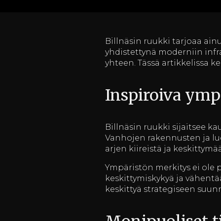
Billnäsin ruukki tarjoaa ain
yhdistettynä moderniin infras
yhteen. Tässä artikkelissa k
Inspiroiva ymp
Billnäsin ruukki sijaitsee ka
Vanhojen rakennusten ja lu
arjen kiireistä ja keskittym
Ympäristön merkitys ei ole 
keskittymiskykyä ja vähentää
keskittyä strategiseen suun