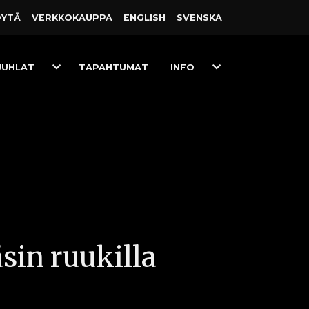
ÖYTÄ
VERKKO­KAUPPA
ENGLISH
SVENSKA
Toggle
Toggle
JUHLAT
TAPAHTUMAT
INFO
Dropdown
Dropdown
äsin ruukilla