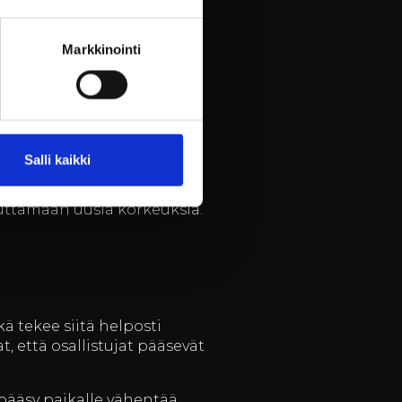
Markkinointi
vat juuri teidän tarpeitanne.
, jotta osallistujat saavat
Salli kaikki
tiviteetteja. Tavoitteenamme
vuttamaan uusia korkeuksia.
ä tekee siitä helposti
t, että osallistujat pääsevät
pääsy paikalle vähentää