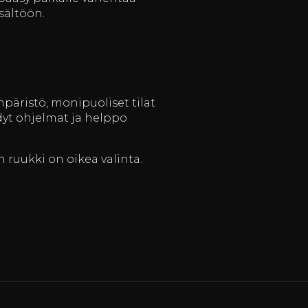
isältöön.
ympäristö, monipuoliset tilat
dyt ohjelmat ja helppo
in ruukki on oikea valinta.