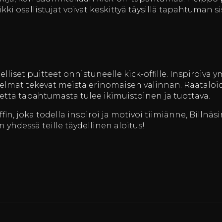
aikki osallistujat voivat keskittyä täysillä tapahtuman s
elliset puitteet onnistuneelle kick-offille. Inspiroiva 
hjelmat tekevät meistä erinomaisen valinnan. Räätälöi
 että tapahtumasta tulee ikimuistoinen ja tuottava.
ffin, joka todella inspiroi ja motivoi tiimiänne, Billnäs
n yhdessä teille täydellinen aloitus!