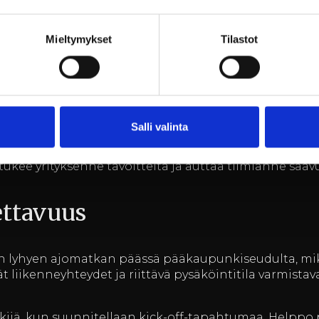
jelmat
Mieltymykset
Tilastot
 ja siksi tarjoamme räätälöityjä ohjelmia, jotka vastaa
joka sisältää sekä virallista että epävirallista osuutta
 tapahtumasta.
Salli valinta
sisältää esimerkiksi työpajoja, luentoja ja erilaisia ak
tukee yrityksenne tavoitteita ja auttaa tiimiänne saa
ettavuus
vain lyhyen ajomatkan päässä pääkaupunkiseudulta, mik
 liikenneyhteydet ja riittävä pysäköintitila varmistava
kijä, kun suunnitellaan kick-off-tapahtumaa. Helppo 