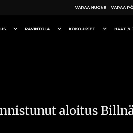
VARAA HUONE
VARAA P
Toggle
Toggle
Toggle
TUS
RAVINTOLA
KOKOUKSET
HÄÄT & 
Dropdown
Dropdown
Dropdown
Onnistunut aloitus Billn