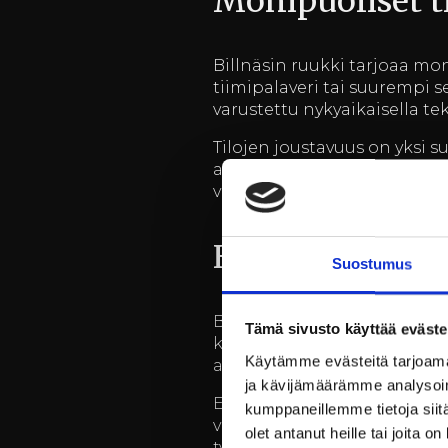
Monipuoliset ti
Billnäsin ruukki tarjoaa mon
tiimipalaveri tai suurempi 
varustettu nykyaikaisella te
Tilojen joustavuus on yksi 
auditorioita, pienempiä kok
voidaan räätälöidä juuri as
Hyvinvointi ty
Suostumus
Billnäsin ruukki tarjoaa er
Tämä sivusto käyttää eväste
keskeinen tekijä, joka vaiku
Käytämme evästeitä tarjoama
aktiviteetteja ja ohjelmia, jo
ja kävijämäärämme analysoim
Esimerkiksi luontopolut ja 
kumppaneillemme tietoja siitä
voimme järjestää erilaisia h
olet antanut heille tai joita o
työn ja vapaa-ajan välillä.