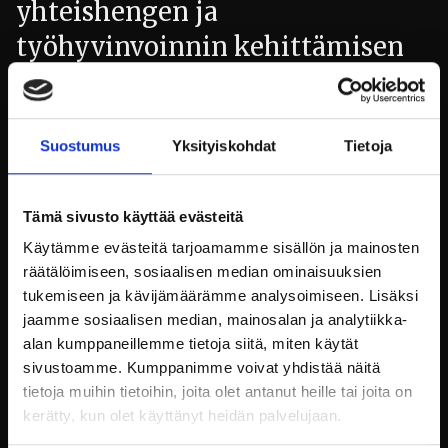
yhteishengen ja
työhyvinvoinnin kehittämisen
välineenä. Luonnonkaunis
ympäristö, historialliset
rakennukset ja laadukkaat
Suostumus
Yksityiskohdat
Tietoja
palvelut luovat puitteet, joissa
työntekijät voivat kokea
Tämä sivusto käyttää evästeitä
Käytämme evästeitä tarjoamamme sisällön ja mainosten
yhteenkuuluvuutta ja rentoutua
räätälöimiseen, sosiaalisen median ominaisuuksien
yhdessä kollegoidensa kanssa.
tukemiseen ja kävijämäärämme analysoimiseen. Lisäksi
jaamme sosiaalisen median, mainosalan ja analytiikka-
alan kumppaneillemme tietoja siitä, miten käytät
Laadukkaat Palvelut Jokaiseen
sivustoamme. Kumppanimme voivat yhdistää näitä
Makuun
tietoja muihin tietoihin, joita olet antanut heille tai joita on
kerätty, kun olet käyttänyt heidän palvelujaan.
Billnäsin ruukin tarjoamat