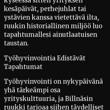
kyseessä sitten yrityksen
kesäpäivät, perhejuhlat tai
ystävien kanssa vietettävä ilta,
ruukin historiallinen miljöö luo
tapahtumallesi ainutlaatuisen
taustan.
Työhyvinvointia Edistävät
Tapahtumat
Työhyvinvointi on nykypäivänä
yhä tärkeämpi osa
yrityskulttuuria, ja Billnäsin
ruukki tarjoaa siihen täydelliset