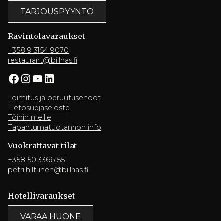
TARJOUSPYYNTÖ
Ravintola­varaukset
+358 9 3154 9070
restaurant@billnas.fi
Facebook
Instagram
YouTube
LinkedIn
Toimitus ja peruutusehdot
Tietosuojaseloste
Töihin meille
Tapahtumatuotannon info
Vuokrattavat tilat
+358 50 3366 551
petri.hiltunen@billnas.fi
Hotelli­varaukset
VARAA HUONE