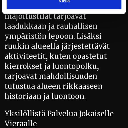
Kiellä
raaka-aineista, ja hotellin
majoitustilat tarjoavat
laadukkaan ja rauhallisen
ympäristön lepoon. Lisäksi
ruukin alueella järjestettävät
aktiviteetit, kuten opastetut
kierrokset ja luontopolku,
tarjoavat mahdollisuuden
tutustua alueen rikkaaseen
historiaan ja luontoon.
Yksilöllistä Palvelua Jokaiselle
Vieraalle