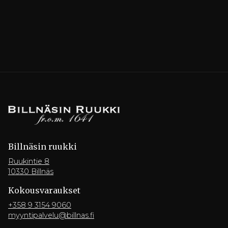
Billnäsin ruukki
Ruukintie 8
10330 Billnäs
Kokousvaraukset
+358 9 3154 9060
myyntipalvelu@billnas.fi