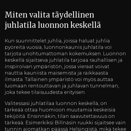
Miten valita täydellinen
juhlatila luonnon keskellä
Kun suunnittelet juhlia, joissa haluat juhlia
pyöreitä vuosia, luonnonkaunis juhlatila voi
tarjota unohtumattoman kokemuksen. Luonnon
keskellä sijaitseva juhlatila tarjoaa rauhallisen ja
inspiroivan ympäristön, jossa vieraat voivat
nauttia kauniista maisemista ja raikkaasta
ilmasta. Tällainen ympäristö voi myös auttaa
luomaan rentouttavan ja juhlavan tunnelman,
joka tekee tilaisuudesta erityisen.
Valitessasi juhlatilaa luonnon keskellä, on
tärkeää ottaa huomioon muutamia keskeisiä
tekijöitä. Ensinnäkin, tilan saavutettavuus on
tärkeää. Esimerkiksi Billnäsin ruukki sijaitsee vain
tunnin ajomatkan päässä Helsingistä, mikä tekee