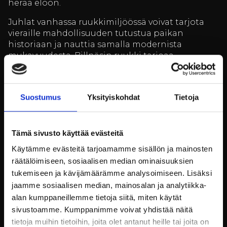
herää eloon.
Juhlat vanhassa ruukkimiljöössä voivat tarjota
vieraille mahdollisuuden tutustua paikan
historiaan ja nauttia samalla modernista
mukavuudesta. Billnäsin ruukki tarjoaa
inspiroivan ympäristön, jossa voi järjestää niin
kokouksia kuin romanttisia viikonloppuja.
Historiallinen miljöö yhdistettynä laadukkaisiin
Suostumus
Yksityiskohdat
Tietoja
palveluihin tekee juhlasta ikimuistoisen
kokemuksen.
Tämä sivusto käyttää evästeitä
Luonnon ja historian
Käytämme evästeitä tarjoamamme sisällön ja mainosten
yhdistäminen
räätälöimiseen, sosiaalisen median ominaisuuksien
tukemiseen ja kävijämäärämme analysoimiseen. Lisäksi
Kun haluat juhlia pyöreitä vuosia, miksi et
jaamme sosiaalisen median, mainosalan ja analytiikka-
yhdistäisi luontoa ja historiaa unelmien
alan kumppaneillemme tietoja siitä, miten käytät
juhlapäiväksi? Luonto ja historia yhdessä voivat
sivustoamme. Kumppanimme voivat yhdistää näitä
luoda ainutlaatuisen ja kiehtovan ympäristön,
tietoja muihin tietoihin, joita olet antanut heille tai joita on