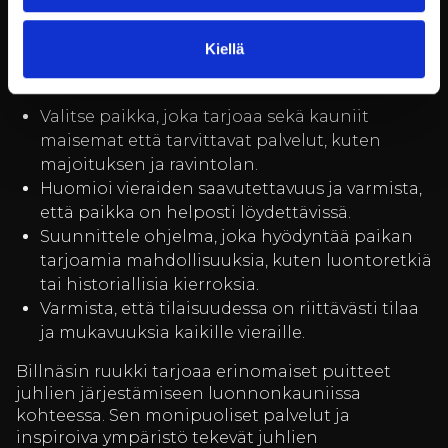
kohteessa vaatii huolellista suunnittelua, jotta
kaikki sujuu mutkattomasti. Tässä muutamia
Kiellä
vinkkejä, jotka auttavat sinua järjestämään
onnistuneet juhlat:
Valitse paikka, joka tarjoaa sekä kauniit
maisemat että tarvittavat palvelut, kuten
majoituksen ja ravintolan.
Huomioi vieraiden saavutettavuus ja varmista,
että paikka on helposti löydettävissä.
Suunnittele ohjelma, joka hyödyntää paikan
tarjoamia mahdollisuuksia, kuten luontoretkiä
tai historiallisia kierroksia.
Varmista, että tilaisuudessa on riittävästi tilaa
ja mukavuuksia kaikille vieraille.
Billnäsin ruukki tarjoaa erinomaiset puitteet
juhlien järjestämiseen luonnonkauniissa
kohteessa. Sen monipuoliset palvelut ja
inspiroiva ympäristö tekevät juhlien