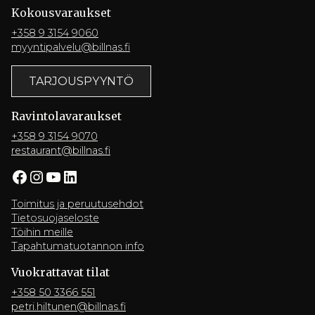
Kokousvaraukset
+358 9 3154 9060
myyntipalvelu@billnas.fi
TARJOUSPYYNTÖ
Ravintola­varaukset
+358 9 3154 9070
restaurant@billnas.fi
Facebook
Instagram
YouTube
LinkedIn
Toimitus ja peruutusehdot
Tietosuojaseloste
Töihin meille
Tapahtumatuotannon info
Vuokrattavat tilat
+358 50 3366 551
petri.hiltunen@billnas.fi